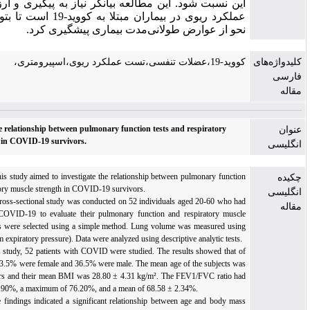
این نسبت شود. این مطالعه بیانگر نیاز به پیگیری و ارزیابی مستمر
عملکرد ریوی در بیماران مبتلا به کووید-19 است تا بتوان به بهترین
نحو از عوارض طولانی‌مدت بیماری پیشگیری کرد.
کووید-19،عضلات تنفسی،تست عملکرد ریوی،اسپیرومتری،
Investigating the relationship between pulmonary function tests and respiratory
muscle strength in COVID-19 survivors.
Background:
This study aimed to investigate the relationship between pulmonary function
tests and respiratory muscle strength in COVID-19 survivors.
Methods:
This cross-sectional study was conducted on 52 individuals aged 20-60 who had
recovered from COVID-19 to evaluate their pulmonary function and respiratory muscle
strength. Samples were selected using a simple method. Lung volume was measured using
PEmax (maximum expiratory pressure). Data were analyzed using descriptive analytic tests.
Findings:
In this study, 52 patients with COVID were studied. The results showed that of
the 52 subjects, 63.5% were female and 36.5% were male. The mean age of the subjects was
48.32 ± 1.41 years and their mean BMI was 28.80 ± 4.31 kg/m². The FEV1/FVC ratio had
a minimum of 63.90%, a maximum of 76.20%, and a mean of 68.58 ± 2.34%.
Conclusion:
The findings indicated a significant relationship between age and body mass