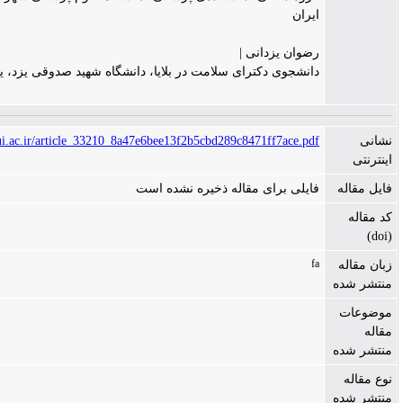
ایران
رضوان یزدانی |
دانشجوی دکترای سلامت در بلایا، دانشگاه شهید صدوقی یزد، یزد، ایران
https://jims.mui.ac.ir/article_33210_8a47e6bee13f2b5cbd289c8471ff7ace.pdf
فایلی برای مقاله ذخیره نشده است
fa