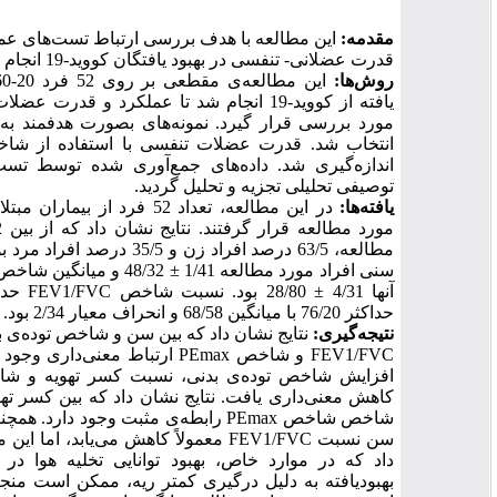
مقدمه:
این مطالعه با هدف بررسی ارتباط تست‌های عملکرد ریوی با
قدرت عضلانی- تنفسی در بهبود یافتگان کووید-19 انجام شد.
روش‌ها:
این مطالعه‌ی مقطعی بر روی 52 فرد 20-60 ساله بهبود
یافته از کووید-19 انجام شد تا عملکرد و قدرت عضلات تنفسی آنها
مورد بررسی قرار گیرد. نمونه‌های بصورت هدفمند به روش آسان
انتخاب شد. قدرت عضلات تنفسی با استفاده از شاخص PE max
اندازه‌گیری شد. داده‌های جمع‌آوری شده توسط تست‌های آماری
توصیفی تحلیلی تجزیه و تحلیل گردید.
یافته‌ها:
در این مطالعه، تعداد 52 فرد از بیماران مبتلا به کووید-19
مورد مطالعه قرار گرفتند. نتایج نشان داد که از بین 52 فرد مورد
مطالعه، 63/5 درصد افراد زن و 35/5 درصد افراد مرد بودند. میانگین
سنی افراد مورد مطالعه 1/41 ± 48/32 و میانگین شاخص توده‌ی بدنی
آنها 4/31 ± 28/80 بود. نسبت شاخص FEV1/FVC حداقل 63/90 و
حداکثر 76/20 با میانگین 68/58 و انحراف معیار 2/34 بود.
نتیجه‌گیری:
نتایج نشان داد که بین سن و شاخص توده‌ی بدنی با نسبت
FEV1/FVC و شاخص PEmax ارتباط معنی‌داری وجود دارد؛ یعنی با
افزایش شاخص توده‌ی بدنی، نسبت کسر تهویه و شاخص PEmax
کاهش معنی‌داری یافت. نتایج نشان داد که بین کسر تهویه تنفسی و
شاخص شاخص PEmax رابطه‌ی مثبت وجود دارد. همچنین با افزایش
سن نسبت FEV1/FVC معمولاً کاهش می‌یابد، اما این مطالعه نشان
داد که در موارد خاص، بهبود توانایی تخلیه هوا در بیماران تازه
بهبودیافته به دلیل درگیری کمتر ریه، ممکن است منجر به افزایش