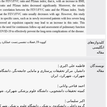
index (BMI) with the FEV1/FVC ratio and PEmax index; that is, with an increase in BMI,
the FEV1/FVC ratio and PEmax index decreased significantly. Moreover, the results
revealed a positive correlation between the FEV1/FVC ratio and the PEmax index. Study
results indicate that the FEV1/FVC ratio usually decreases with age. However, this study
demonstrated that in specific cases, such as in newly recovered patients with less severe lung
involvement, improved air expulsion capacity may lead to an increase in this ratio. This
research highlights the need for continuous follow-up and assessment of pulmonary function
in patients with COVID-19 to effectively prevent the long-term complications of the disease.
کووید-19,عضلات تنفسی,تست عملکرد ریوی,اسپیرومتری
فاطمه علی اکبری |
دانشیار، مرکز تحقیقات پرستاری و مامایی جامعه‌نگر، دانشگاه علوم پزشکی
شهرکرد، شهرکرد، ایران
احمد فتاحی وانانی |
کمیته تحقیقات دانشجویی، دانشگاه علوم پزشکی شهرکرد، شهرکرد، ایران
اکبر سلیمانی |
گروه داخلی، دانشکده‌ی پزشکی، دانشگاه علوم پزشکی شهرکرد، شهرکرد،