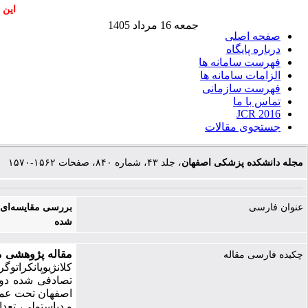
این 
جمعه 16 مرداد 1405
صفحه اصلی
درباره پایگاه
فهرست سامانه ها
الزامات سامانه ها
فهرست سازمانی
تماس با ما
JCR 2016
جستجوی مقالات
مجله دانشکده پزشکی اصفهان
، جلد ۴۳، شماره ۸۴۰، صفحات ۱۵۶۲-۱۵۷۰
عنوان فارسی
بررسی مقایسه‌ای ا
شده
مقاله پژوهشی
م
چکیده فارسی مقاله
کلانژیوپانکراتو
تصادفی شده دو س
اصفهان تحت ع
و دیاستولی، تعد