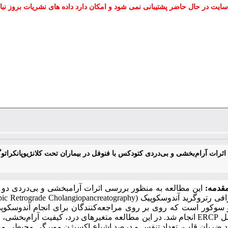
سایت در حال حاضر پشتیبانی نمی شود و امکان دارد داده های نشریات بروز نبا
ثرات آرام‌بخشی و بی‌دردی کتودکس با فنوفل در بیماران تحت کلانژیوپانکرات
قدمه:
این مطالعه به منظور بررسی اثرات آرامبخشی و بی‌دردی دو تر
گرافی رتروگرید آندوسکوپیک
(Endoscopic Retrograde Cholangiopancreatography) ERCP
وکور است که روی بر روی مراجعه‌کنندگان برای انجام آندوسکوپی 
مل
ERCP
انجام شد. در این مطالعه متغیرهای درد، کیفیت آرام‌بخش
اد ضربان قلب، تعداد تنفس و درصد اشباع اکسیژن مویرگی محیطی مو