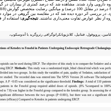
. در بررسی اثر دوره دیده شد که در مقایسه بین گروهی در موارد درد و
روه از نظر عوارض تفاوت معنی‌داری نداشتند
.
نتیجه‌گیری:
استفاده از 
مین، پروپوفول، فنتانیل، کلانژیوپانکراتوگرافی رتروگرید با آندوسکوپ،
ations of Ketodex to Fenofol in Patients Undergoing Endoscopic Retrograde Cholangio
ioids can be used during ERCP. The objective of this study is to compare the Sedative and an
rgoing ERCP.
Methods:
This study was a randomized triple_blind clinical trial which was pe
d into two groups. In this study the variables of pain, quality of Sedation, satisfaction of t
n were studied. The recorded data was entered into The SPSS Version 26 software The independe
oups. A P <0.05 was considered as the significance threshold.
Findings:
A total of 110 patien
of patients in the Fenofol group required added doses of opioids. (8% %compared to 100%
red to 7.8) was higher in the Fenofol group compared to the ketodex group. In assessing the ef
ignificant difference between the two groups (P<0.001), but there was not a significant di
tcomes (efficacy) Compared to Ketodex in patients undergoing ERCP.