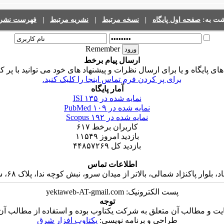
شت به:
صفحه اول پایگاه
|
نسخه مرتبط
|
نشریه مرتبط
|
فهرست نشری
Remember
ارسال پیام برخط
 پایگاه و یا برای ارسال نظرات و پیشنهاد های خود می توانید با پر ک
برای پر کردن فرم تماس اینجا را کلیک کنید.
آمار پایگاه
نمایه شده در ISI
۱۳۵
نمایه شده در PubMed
۱۰۹
نمایه شده در Scopus
۱۹۲
کاربران برخط
۶۱۷
بازدید امروز
۱۱۵۴۹
بازدید کل
۴۴۸۵۷۲۶۹
اطلاعات تماس
 پاکنژاد شمالی، بالاتر از میدان سرو، نبش کوچه ندا، پلاک ۶۸، ساختمان جاوید، واحد ۱۶
پست الکترونیک: yektaweb-AT-gmail.com
توجه
ت و مطالب آن متعلق به شرکت یکتاوب بوده و استفاده از مطالب آن ب
طراحی و برنامه نویسی:
یکتاوب افزار شرق