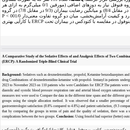
در یکی از دو گروه دارویی وارد شدند. مشاهده شد که درصد کمتری از بیماران در گروه فنوفل نیاز به دوزهای اضافی (مورفین 0/1 میلی‌گرم به ازای هر
کیلوگرم )دارند (8 درصد در مقابل 100 درصد) و میانگین رضایت متخصص گوارش (8/8 در مقابل 8/4) و میانگین رضایت بیماران (9/3 در مقابل 7/8) در گروه
 کیفیت آرامش‌بخشی، میان دو گروه تفاوت معنی‌دار 001/0 >
P
فنوفول در مقایسه با کتودکس در بیماران تحت
ERCP
با کارآیی بهتری
A Comparative Study of the Sedative Effects of and Analgesic Effects of Two Combin
(ERCP): A Randomized Triple-Blind Clinical Trial
Background:
Sedatives such as dexmedetomidine, propofol, Ketamine benzodiazepines and op
drug Combinations of dexmedetomidine-ketamine with propofol- fentanyl in patients unde
2023 to November 2023 on 110 patients who were Candidates for ERCP.The patients were divide
diastolic and systolic blood pressure respiration rate and arterial blood oxygen saturatio
measures test were used to Compare the data in the different time spans and the different gr
groups using the simple allocation method. It was observed that a smaller percentage 
gastroenterologist satisfaction (8.8% compared to 4.8%) and patient satisfaction, (9.3 compa
that by comparing the groups in terms of pain and the quality of sedation, there was a s
complications between the two groups.
Conclusion:
Using fenofol had superior (better) ou
دکسمدوتومیدین, کتامین, پروپوفول, فنتانیل, کلانژیوپانکراتوگرافی رتروگرید با آندوسکوپ