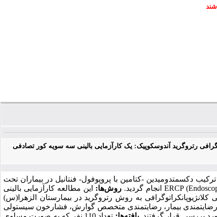
شند
وگرافی رتروگرید آندوسکوپیک: یک کارآزمایی بالینی سه سویه کور تصادفی
کیب دکسمتدومیدین -کتامین با پروپوفول- فنتانیل در بیماران تحت
انجام گردید.
روش‌ها:
این مطالعه کارآزمایی بالینی
کلانژیوپانکراتوگرافی به روش رتروگرید در بیمارستان الزهرا(س)
ی، رضایتمندی بیمار، رضایتمندی متخصص گوارش، فشارخون سیستولی
رد بررسی قرار گرفتند.
یافته‌ها:
تعداد 110 نفر که به صورت مساوی