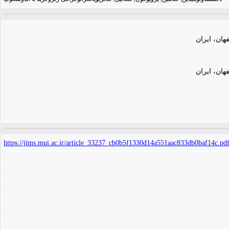
ان، ایران
ان، ایران
https://jims.mui.ac.ir/article_33237_cb0b5f1330d14a551aac833db0baf14c.pd