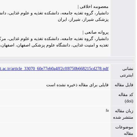
معصومه اخلاقی |
دانشیار، گروه تغذیه جامعه، دانشکده تغذیه و علوم غذایی، دانشگاه علوم
پزشکی شیراز، شیراز، ایران
پروانه صانعی |
دانشیار، گروه تغذیه جامعه، دانشکده تغذیه و علوم غذایی، مرکز تحقیقات
تغذیه و امنیت غذایی، دانشگاه علوم پزشکی اصفهان، اصفهان، ایران
https://jims.mui.ac.ir/article_33070_60e77eb0a4ff2cff8750b668215cd278.pdf
فایلی برای مقاله ذخیره نشده است
fa