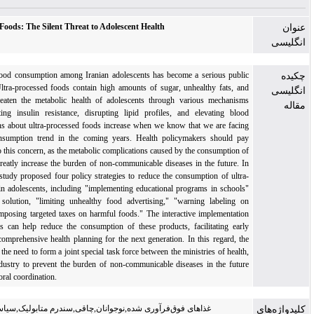
Ultra-processed Foods: The Silent Threat to Adolescent Health
Ultra-processed food consumption among Iranian adolescents has become a serious public
health concern. Ultra-processed foods contain high amounts of sugar, unhealthy fats, and
additives that threaten the metabolic health of adolescents through various mechanisms
including promoting insulin resistance, disrupting lipid profiles, and elevating blood
pressure. Concerns about ultra-processed foods increase when we know that we are facing
an increasing consumption trend in the coming years. Health policymakers should pay
special attention to this concern, as the metabolic complications caused by the consumption of
these foods can greatly increase the burden of non-communicable diseases in the future. In
this context, this study proposed four policy strategies to reduce the consumption of ultra-
processed foods in adolescents, including "implementing educational programs in schools"
as a sustainable solution, "limiting unhealthy food advertising," "warning labeling on
products," and "imposing targeted taxes on harmful foods." The interactive implementation
of these strategies can help reduce the consumption of these products, facilitating early
intervention and comprehensive health planning for the next generation. In this regard, the
study emphasizes the need to form a joint special task force between the ministries of health,
education, and industry to prevent the burden of non-communicable diseases in the future
through inter-sectoral coordination.
غذاهای فوق‌فرآوری شده,نوجوانان,چاقی,سندرم متابولیک,سیاست‌گذاری سلامت