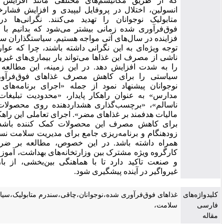
که از طریق مکانیسم‌های مختلفی مانند افزایش مقاومت به
انسولین، اختلال در پروفایل لیپیدی و افزایش فشارخون، سلامت
متابولیک نوجوانان را تهدید می‌کنند. نگرانی‌ها درباره غذاهای
فوق‌فرآوری شده زمانی بیشتر می‌شود که بدانیم با روند مصرف
فزاینده در سال‌های آتی مواجه هستیم. سیاستگذاران سلامت بایستی
توجه ویژه‌ای به این نگرانی داشته باشند، چرا که عوارض متابولیک
ناشی از مصرف این غذاها می‌تواند بار بیماری‌های غیرواگیر در آینده
را به شدت افزایش دهد. در این زمینه، این مطالعه چهار راهکار
سیاستی را برای کاهش مصرف غذاهای فوق‌فرآوری شده در
نوجوانان پیشنهاد نمود از جمله «اجرای برنامه‌های آموزشی در
مدارس» به عنوان راهکار پایدار، «محدودیت تبلیغات مواد غذایی
ناسالم»، «برچسب‌گذاری هشداردهنده روی محصولات» و «اعمال
مالیات هدفمند بر غذاهای مضر». اجرای تعاملی این راهکارها می‌تواند
برای کاهش مصرف این محصولات کمک کننده باشد و مداخلات
زودهنگام و برنامه‌ریزی جامع برای مدیریت سلامت نسل آینده را به
همراه داشته باشد. در این خصوص، مطالعه بر ضرورت تشکیل
کارگروه ویژه مشترک بین وزارتخانه‌های بهداشت، آموزش و پرورش
و صنعت تاکید دارد تا با هماهنگی بین‌بخشی، از بار بیماری‌های
غیرواگیر در آینده پیشگیری شود.
غذاهای فوق‌فرآوری شده،نوجوانان،چاقی،سندرم متابولیک،سیاست‌گذاری
سلامت،