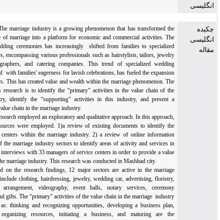
Introduction
: The marriage industry is a growing phenomenon that has transformed the
cultural purpose of marriage into a platform for economic and commercial activities. The
planning of wedding ceremonies has increasingly shifted from families to specialized
service providers, encompassing various professionals such as hairstylists, tailors, jewelry
vendors, photographers, and catering companies. This trend of specialized wedding
services, coupled with families' eagerness for lavish celebrations, has fueled the expansion
of service centers. This has created value and wealth within the marriage phenomenon. The
objective of this research is to identify the “primary” activities in the value chain of the
marriage industry, identify the “supporting” activities in this industry, and present a
“model” of the value chain in the marriage industry.
Method
: This research employed an exploratory and qualitative approach. In this approach,
three primary sources were employed. 1)a review of existing documents to identify the
various activity centers within the marriage industry. 2) a review of online information
pages of each of the marriage industry sectors to identify areas of activity and services in
this industry. 3) interviews with 33 managers of service centers in order to provide a value
chain model in the marriage industry. This research was conducted in Mashhad city.
Findings
: Based on the research findings, 12 major sectors are active in the marriage
industry which include clothing, hairdressing, jewelry, wedding car, advertising, floristry,
wedding table arrangement, videography, event halls, notary services, ceremony
management, and gifts. The “primary” activities of the value chain in the marriage industry
were identified as: thinking and recognizing opportunities, developing a business plan,
attracting and organizing resources, initiating a business, and maturing are the