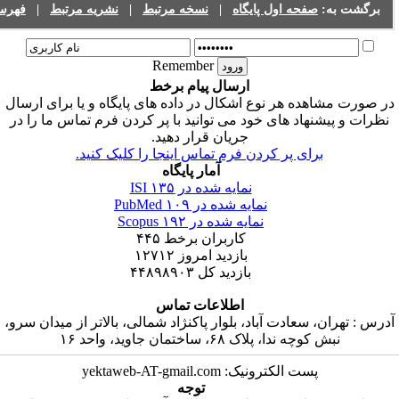
:
صفحه اول پایگاه
|
نسخه مرتبط
|
نشریه مرتبط
|
فهرست نشریات
Remember
ارسال پیام برخط
هده هر نوع اشکال در داده های پایگاه و یا برای ارسال
نهاد های خود می توانید با پر کردن فرم تماس ما را در
جریان قرار دهید.
برای پر کردن فرم تماس اینجا را کلیک کنید.
آمار پایگاه
نمایه شده در ISI
۱۳۵
نمایه شده در PubMed
۱۰۹
نمایه شده در Scopus
۱۹۲
کاربران برخط
۴۴۵
بازدید امروز
۱۲۷۱۲
بازدید کل
۴۴۸۹۸۹۰۳
اطلاعات تماس
، سعادت آباد، بلوار پاکنژاد شمالی، بالاتر از میدان سرو،
چه ندا، پلاک ۶۸، ساختمان جاوید، واحد ۱۶
پست الکترونیک: yektaweb-AT-gmail.com
توجه