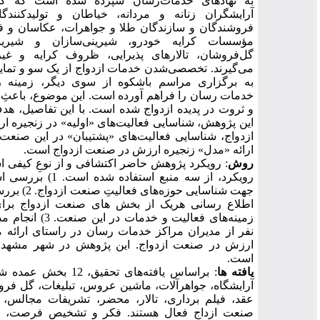
به نهادهای خدمات‌رسان سپرده شده است که گستره‌ای از
آرایشگران زنانه و مردانه، خیاطان و تولیدکنندگان پوشاک،
فروشندگان و سازندگان طلا و جواهرات، عکاسان و فیلمبرداران،
مؤسسات کرایه خودرو، شیرینی‌سازان و شیرینی‌فروشان،
گل‌فروشان، تالارهای پذیرایی، ظروف کرایه و غیره را دربر
می‌گیرند. تخصصی‌شدن خدمات ازدواج از یک سو و تمایل خانواده‌ها
به برگزاری مراسم باشکوه از سوی دیگر، زمینه رشد مراکز
خدمات‌ رسان را فراهم آورده است. این موضوع، باعثِ خلقِ ارزش
و ثروت در پدیده ازدواج شده است. با این تفاصیل، هدف از اجرای
این پژوهش، شناسایی فعالیت‌های «اولیه» در زنجیره ارزشِ صنعت
ازدواج، شناسایی فعالیت‌های «پشتیبان» در این صنعت، و بالاخره،
ارائه «مدل» زنجیره ارزش در صنعت ازدواج است.
روش
: رویکرد پژوهش حاضر اکتشافی و از نوعِ کیفی است. در این
رویکرد، از سه منبع استفاده شده است. 1) بررسی اسناد موجود
جهت شناسایی حوزه‌های فعالیتِ صنعت ازدواج. 2) بررسی صفحات
اطلاع رسانی هریک از بخش های صنعت ازدواج برای شناسایی
زمینه‌های فعالیت و خدمات در این صنعت. 3) انجام مصاحبه با 33
نفر از مدیران مراکز خدمات رسان در راستای ارائه مدل زنجیره‌
ارزش در صنعت ازدواج. این پژوهش در شهر مشهد انجام شده
است.
یافته ها
: براساس یافته‌های تحقیق، 12 بخش عمده شامل لباس،
آرایشگاه، جواهرآلات، ماشین عروس، تبلیغات، گل فروشی، سفره
عقد، فیلم برداری، تالار، محضر، تشریفات مجالس، و هدایا، در
صنعت ازداج فعال هستند. فکر و تشخیص فرصت، تدوین طرح