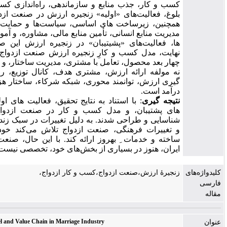
کسب و کار، جذب منابع و سازماندهی، راه‌اندازی کسب و کار، و
بلوغ، فعالیت‌های «اولیه» زنجیره ارزش در صنعت ازدواج هستند.
همچنین، زیرساخت های اساسی، سیاست‌ها و حمایت‌های دولتی،
مدیریت منابع انسانی، تأمین منابع مالی، مشاوره، و آموزش مهارت
ها، فعالیت‌های «پشیتیبان» در زنجیره ارزش این صنعت‌اند. در
نهایت، مدل کسب و کارِ زنجیره ارزش صنعت ازدواج مشتمل بر
چهار بعد محصول، تعامل با مشتری، مدیریت ساختار، و ابعاد مالی و
نه مولفه ارائه ارزش، مشتری هدف، کانال توزیع، روابط، شکل
گیری ارزش، توانمند محوری، شبکه شرکاء، ساختار هزینه، و مدل
درآمد است.
نتیجه گیری
: با استناد به نتایج تحقیق، فعالیت های اولیه، فعالیت
های پشتیبان، و مدل کسب و کار در صنعت ازدواج در ایران
شناسایی و طراحی شدند. به دلیل تغییرات در سبک زندگی جوانان،
و تغییرات فرهنگی، صنعت ازدواج تلاش می‌کند خود را متحول
ساخته و خدمات ِ به­روز ارائه کند. با این حال، صنعت ازدواج در
ایران، هنوز در بسیاری از بخش‌های خود، تخصصی نیست.
زنجیرۀ ارزش،صنعت ازدواج،کسب‌ و کار ازدواج،
Business Model and Value Chain in Marriage Industry