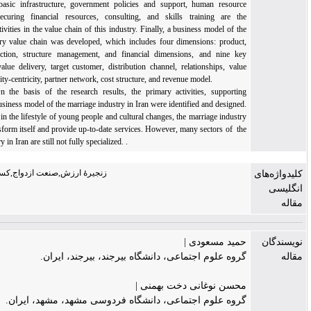
“Furthermore, basic infrastructure, government policies and support, human resource
management, securing financial resources, consulting, and skills training are the
“supporting” activities in the value chain of this industry. Finally, a business model of the
marriage industry value chain was developed, which includes four dimensions: product,
customer interaction, structure management, and financial dimensions, and nine key
components: value delivery, target customer, distribution channel, relationships, value
creation, capability-centricity, partner network, cost structure, and revenue model.
Conclusion
: On the basis of the research results, the primary activities, supporting
activities, and business model of the marriage industry in Iran were identified and designed.
Due to changes in the lifestyle of young people and cultural changes, the marriage industry
is trying to transform itself and provide up-to-date services. However, many sectors of the
marriage industry in Iran are still not fully specialized. .
زنجیرۀ ارزش,صنعت ازدواج,کسب‌ و کار ازدواج
حمید مسعودی |
گروه علوم اجتماعی، دانشگاه بیرجند، بیرجند، ایران.
محسن نوغانی دخت بهمنی |
گروه علوم اجتماعی، دانشگاه فردوسی مشهد، مشهد، ایران.