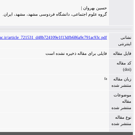
حسین بهروان |
گروه علوم اجتماعی، دانشگاه فردوسی مشهد، مشهد، ایران.
https://jis.yu.ac.ir/article_721531_d48b724109e1f13dfb686a9c791ac93c.pdf
فایلی برای مقاله ذخیره نشده است
fa