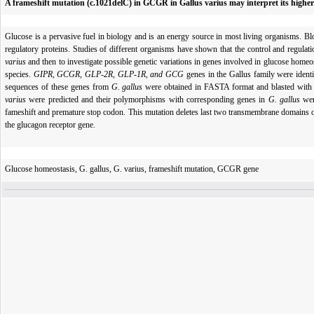
A frameshift mutation (c.1021delC) in GCGR in Gallus varius may interpret its higher 
Glucose is a pervasive fuel in biology and is an energy source in most living organisms. Blo
regulatory proteins. Studies of different organisms have shown that the control and regulat
varius
and then to investigate possible genetic variations in genes involved in glucose hom
species.
GIPR, GCGR, GLP-2R, GLP-1R, and GCG
genes in the Gallus family were ident
sequences of these genes from
G. gallus
were obtained in FASTA format and blasted with 
varius
were predicted and their polymorphisms with corresponding genes in
G. gallus
were
fameshift and premature stop codon. This mutation deletes last two transmembrane domains of 
the glucagon receptor gene.
Glucose homeostasis, G. gallus, G. varius, frameshift mutation, GCGR gene