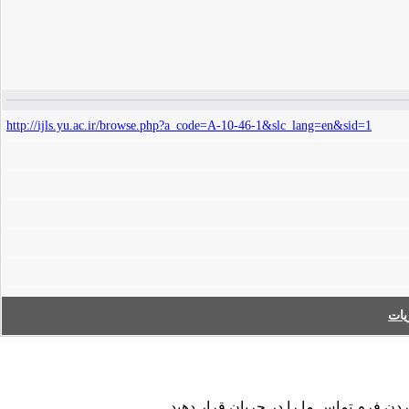
http://ijls.yu.ac.ir/browse.php?a_code=A-10-46-1&slc_lang=en&sid=1
ات
کردن فرم تماس ما را در جریان قرار دهید