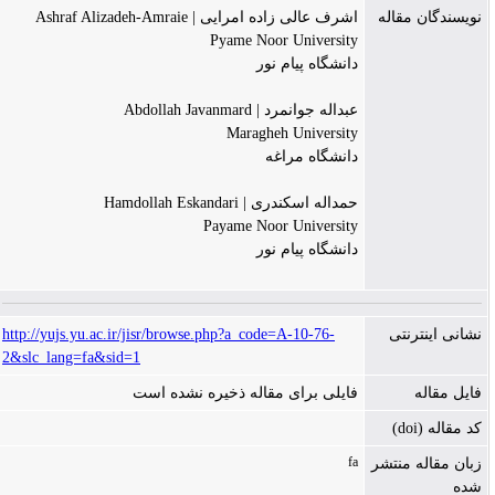
نویسندگان مقاله
اشرف عالی زاده امرایی | Ashraf Alizadeh-Amraie
Pyame Noor University
دانشگاه پیام نور
عبداله جوانمرد | Abdollah Javanmard
Maragheh University
دانشگاه مراغه
حمداله اسکندری | Hamdollah Eskandari
Payame Noor University
دانشگاه پیام نور
http://yujs.yu.ac.ir/jisr/browse.php?a_code=A-10-76-
نشانی اینترنتی
2&slc_lang=fa&sid=1
فایل مقاله
فایلی برای مقاله ذخیره نشده است
کد مقاله (doi)
fa
زبان مقاله منتشر
شده