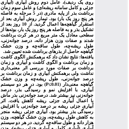
روی یک ردیف)، عامل دوم روش آبیاری (آبیاری
جزئی و کامل سامانه ریشه‌ای) و عامل سوم زمان
برداشت بذر از پایه مادری (در 5 مرحله به فاصله
هر پنج روز یک بار) بود. تیمار روش آبیاری بعد از
استقرار گیاهچه‌ها اعمال گردید. از 10 روز بعد از
تشکیل بذر و به فاصله هر پنج روز یک بار، بوته‌ها از
سطحی معادل یک متر مربع در هر کرت برداشت
شدند و صفات وزن هزار دانه، درصد جوانه‌زنی،
طول ریشه‌چه، طول ساقه‌چه و وزن خشک
گیاهچه حاصل از بذرهای برداشت شده تعیین شد.
یافته‌ها: نتایج نشان داد که برهمکنش الگوی کاشت
و زمان برداشت و الگوی کاشت و آبیاری و زمان
برداشت بر صفات مورد بررسی اثر معنی‌داری
نداشت ولی برهمکنش آبیاری و زمان برداشت بر
درصد جوانه‌زنی، طول ریشه‌چه و وزن خشک
) بود. در هر دو سیستم
P≤0.01
گیاهچه معنی‌دار (
آبیاری، با افزایش نمو و رسیدگی بذر، درصد
جوانه‌زنی نیز بیشتر شد. درصد جوانه‌زنی بذر ماش
با اعمال آبیاری جزئی ریشه کاهش یافت. اثر
آبیاری جزئی ریشه بر درصد جوانه‌زنی با افزایش
رسیدگی بذر بیشتر بود. آبیاری جزئی ریشه منجر
به کاهش طول ریشه‌چه، وزن خشک گیاهچه، وزن
هزار دانه و طول ساقه‌چه گردید. در هر دو سیستم
آبیاری (آبیاری کامل و آبیاری جزئی ریشه)، وزن