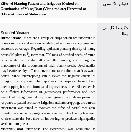
Effect of Planting Pattern and Irrigation Method on
عنوان انگلیسی
Germination of Mung Bean (Vigna radiate) Harvested at
Different Times of Maturation
چکیده انگلیسی
Extended Abstract
مقاله
Introduction:
Pulses are a group of crops which are important in
human nutrition and also sustainability of agronomical systems and
economic advantage. Regarding optimum planting density of mung
-2
beans (40 plant m
), more than 700 tons of certified seeds of mung
bean seeds are needed all over the country, confirming the
importance of the production of high quality seeds. Seed quality
may be affected by different environmental conditions such as water
deficit. Since intercropping can alleviate the negative effects of
drought on crop growth, the hypothesis that crops can benefit from
intercropping has been formulated in previous studies. Since there is
no sufficient information on germination performance and seed
weight of mung bean during seed growth and development in
response to partial root zone irrigation and intercropping, the current
experiment was aimed to evaluate the effect of partial root zone
irrigation and intercropping on some quality traits of mung bean and
to determine the best time of harvesting to produce high quality
seeds in mung bean.
Materials and Methods:
The experiment was conducted as