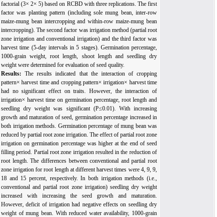
factorial (3× 2× 5) based on RCBD with three replications. The first
factor was planting pattern (including sole mung bean, inter-row
maize-mung bean intercropping and within-row maize-mung bean
intercropping). The second factor was irrigation method (partial root
zone irrigation and conventional irrigation) and the third factor was
harvest time (5-day intervals in 5 stages). Germination percentage,
1000-grain weight, root length, shoot length and seedling dry
weight were determined for evaluation of seed quality.
Results:
The results indicated that the interaction of cropping
pattern× harvest time and cropping pattern× irrigation× harvest time
had no significant effect on traits. However, the interaction of
irrigation× harvest time on germination percentage, root length and
seedling dry weight was significant (P≤0.01). With increasing
growth and maturation of seed, germination percentage increased in
both irrigation methods. Germination percentage of mung bean was
reduced by partial root zone irrigation. The effect of partial root zone
irrigation on germination percentage was higher at the end of seed
filling period. Partial root zone irrigation resulted in the reduction of
root length. The differences between conventional and partial root
zone irrigation for root length at different harvest times were 4, 9, 9,
18 and 15 percent, respectively. In both irrigation methods (i.e.,
conventional and partial root zone irrigation) seedling dry weight
increased with increasing the seed growth and maturation.
However, deficit of irrigation had negative effects on seedling dry
weight of mung bean. With reduced water availability, 1000-grain