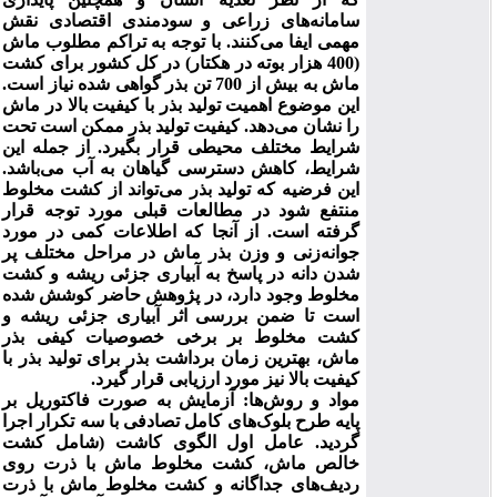
سامانه‌های زراعی و سودمندی اقتصادی نقش
مهمی ایفا می‌کنند. با توجه به تراکم مطلوب ماش
(400 هزار بوته در هکتار) در کل کشور برای کشت
ماش به بیش از 700 تن بذر گواهی شده نیاز است.
این موضوع اهمیت تولید بذر با کیفیت بالا در ماش
را نشان می‌دهد. کیفیت تولید بذر ممکن است تحت
شرایط مختلف محیطی قرار بگیرد. از جمله این
شرایط، کاهش دسترسی گیاهان به آب می‌باشد.
این فرضیه که تولید بذر می‌تواند از کشت مخلوط
منتفع شود در مطالعات قبلی مورد توجه قرار
گرفته است. از آنجا که اطلاعات کمی در مورد
جوانه‌زنی و وزن بذر ماش در مراحل مختلف پر
شدن دانه در پاسخ به آبیاری جزئی ریشه و کشت
مخلوط وجود دارد، در پژوهش حاضر کوشش شده
است تا ضمن بررسی اثر آبیاری جزئی ریشه و
کشت مخلوط بر برخی خصوصیات کیفی بذر
ماش، بهترین زمان برداشت بذر برای تولید بذر با
کیفیت بالا نیز مورد ارزیابی قرار گیرد.
مواد و روش‌ها: آزمایش به صورت فاکتوریل بر
پایه طرح بلوک‌های کامل تصادفی با سه تکرار اجرا
گردید. عامل اول الگوی کاشت (شامل کشت
خالص ماش، کشت مخلوط ماش با ذرت روی
ردیف‌های جداگانه و کشت مخلوط ماش با ذرت