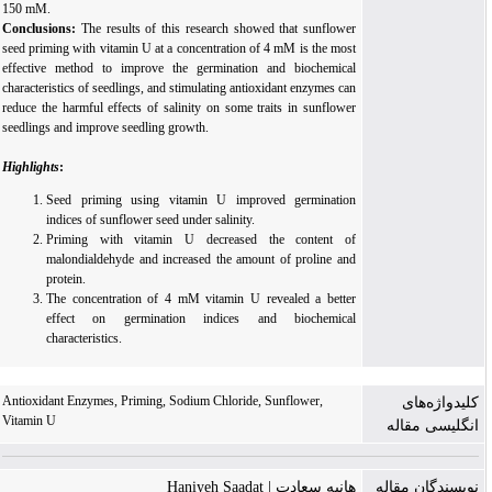
150 mM.
Conclusions:
The results of this research showed that sunflower
seed priming with vitamin U at a concentration of 4 mM is the most
effective method to improve the germination and biochemical
characteristics of seedlings, and stimulating antioxidant enzymes can
reduce the harmful effects of salinity on some traits in sunflower
seedlings and improve seedling growth.
Highlights
:
Seed priming using vitamin U improved germination
indices of sunflower seed under
salinity
.
Priming with vitamin U decreased the content of
malondialdehyde and increased
the
amount of proline and
protein.
The
concentration
of 4 mM
vitamin U
revealed a better
effect on germination indices and biochemical
characteristics.
Antioxidant Enzymes, Priming, Sodium Chloride, Sunflower,
کلیدواژه‌های
Vitamin U
انگلیسی مقاله
نویسندگان مقاله
هانیه سعادت | Haniyeh Saadat