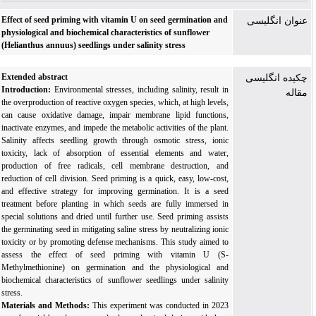
Effect of seed priming with vitamin U on seed germination and
عنوان انگلیسی
physiological and biochemical characteristics of sunflower
(Helianthus annuus) seedlings under salinity stress
Extended
abstract
چکیده انگلیسی
Introduction:
Environmental stresses, including salinity, result in
مقاله
the overproduction of reactive oxygen species, which, at high levels,
can cause oxidative damage, impair membrane lipid functions,
inactivate enzymes, and impede the metabolic activities of the plant.
Salinity affects seedling growth through osmotic stress, ionic
toxicity, lack of absorption of essential elements and water,
production of free radicals, cell membrane destruction, and
reduction of cell division. Seed priming is a quick, easy, low-cost,
and effective strategy for improving germination. It is a seed
treatment before planting in which seeds are fully immersed in
special solutions and dried until further use. Seed priming assists
the germinating seed in mitigating saline stress by neutralizing ionic
toxicity or by promoting defense mechanisms. This study aimed to
assess the effect of seed priming with vitamin U (S-
Methylmethionine) on germination and the physiological and
biochemical characteristics of sunflower seedlings under salinity
stress
.
Materials and Methods:
This experiment was conducted in 2023