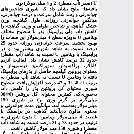
U
(صفر (آب مقطر)، 2 و 4 میلی‌مولار)
بود.
یافته‌ها:
نتایج نشان داد
که شوری شاخص‌های
جوانه‌زنی و رشد شامل سرعت و درصد جوانه‌زنی،
میانگین جوانه‌زنی روزانه، طول گیاهچه، وزن
خشک گیاهچه و شاخص طولی و وزنی گیاهچه را
کاهش داد، ولی پرایمینگ بذر با سطوح مختلف
ویتامین
U
به‌ویژه سطح 4 میلی‌مولار این صفات را
بهبود بخشید.
سرعت جوانه‌زنی روزانه حدود 25
درصد نسبت به شاهد شوری بیشتر بود و در
پرایمینگ با ویتامین
U
نسبت به شاهد (آب مقطر)
حدود 32 درصد کاهش نشان داد. فعالیت آنزیم
کاتالاز، پراکسیداز، سوپراکسید دیسمیوتاز و
محتوای پرولین گیاهچه حاصل از بذرهای پرایمینگ
یافته با ویتامین
U
نسبت به شاهد (آب مقطر) به
ترتیب 9، 8، 32 و 47 درصد افزایش یافت. سطوح
شوری محتوای کل پروتئین بذر را کاهش داد،
به‌طوری‌که، کمترین
محتوای کل پروتئین
(384/0
میلی‌گرم بر گرم وزن تر)
در شوری 150
میلی‌مولار به‌دست آمد.
میانگین مدت جوانه‌زنی و
محتوی
مالون دی‌آلدئید
گیاهچه در
پرایمینگ با
غلظت 4 میلی‌مولار ویتامین
U
بدون شوری به
ترتیب در حدود 73 و 21 درصد نسبت به شاهد (آب
مقطر) و شوری 150 میلی‌مولار کاهش داشت.
نتیجه‌گیری: نتایج این تحقیق نشان داد که پرایمینگ