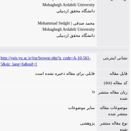
Mohaghegh Ardabili University
دانشگاه محقق اردبیلی
محمد صدقی | Mohammad Sedghi
Mohaghegh Ardabili University
دانشگاه محقق اردبیلی
نشانی اینترنتی
http://yujs.yu.ac.ir/jisr/browse.php?a_code=A-10-561-
5&slc_lang=fa&sid=1
فایل مقاله
فایلی برای مقاله ذخیره نشده است
کد مقاله (doi)
fa
زبان مقاله منتشر
شده
موضوعات مقاله
سایر موضوعات
منتشر شده
نوع مقاله منتشر
پژوهشی
شده