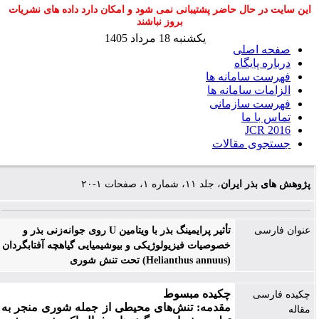
این سایت در حال حاضر پشتیبانی نمی شود و امکان دارد داده های نشریات
بروز نباشند
یکشنبه 18 مرداد 1405
صفحه اصلی
درباره پایگاه
فهرست سامانه ها
الزامات سامانه ها
فهرست سازمانی
تماس با ما
JCR 2016
جستجوی مقالات
پژوهش های بذر ایران
، جلد ۱۱، شماره ۱، صفحات ۱-۲۰
عنوان فارسی
تأثیر پرایمینگ بذر با ویتامین U روی جوانه‌زنی بذر و
خصوصیات فیزیولوژیکی و بیوشیمیایی گیاهچه آفتابگردان
(Helianthus annuus) تحت تنش شوری
چکیده
مبسوط
چکیده فارسی
مقدمه:
تنش‌های محیطی از جمله شوری منجر به
مقاله