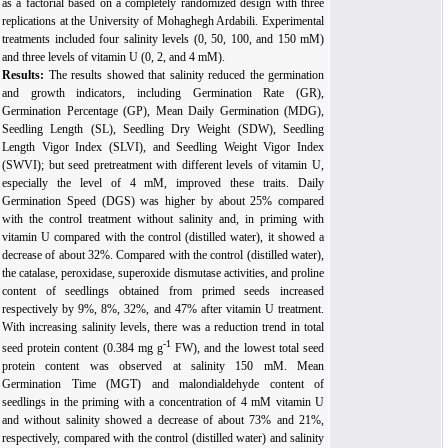
as a factorial based on a completely randomized design with three
replications at the University of Mohaghegh Ardabili. Experimental
treatments included four salinity levels (0, 50, 100, and 150 mM)
and three levels of vitamin U (0, 2, and 4 mM).
Results:
The results showed that salinity reduced the germination
and growth indicators, including Germination Rate (GR),
Germination Percentage (GP), Mean Daily Germination (MDG),
Seedling Length (SL), Seedling Dry Weight (SDW), Seedling
Length Vigor Index (SLVI), and Seedling Weight Vigor Index
(SWVI); but seed pretreatment with different levels of vitamin U,
especially the level of 4 mM, improved these traits. Daily
Germination Speed (DGS) was higher by about 25% compared
with the control treatment without salinity and, in priming with
vitamin U compared with the control (distilled water), it showed a
decrease of about 32%. Compared with the control (distilled water),
the catalase, peroxidase, superoxide dismutase activities, and proline
content of seedlings obtained from primed seeds increased
respectively by 9%, 8%, 32%, and 47% after vitamin U treatment.
With increasing salinity levels, there was a reduction trend in total
-1
seed protein content (0.384 mg g
FW), and the lowest total seed
protein content was observed at salinity 150 mM. Mean
Germination Time (MGT) and malondialdehyde content of
seedlings in the priming with a concentration of 4 mM vitamin U
and without salinity showed a decrease of about 73% and 21%,
respectively, compared with the control (distilled water) and salinity