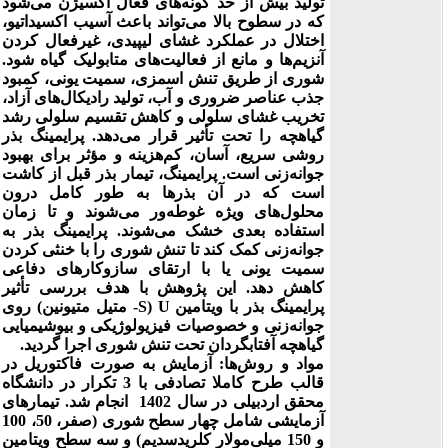
تولید بیش از حد گونه‌های فعال اکسیژن می‌شود
که در سطوح بالا می‌تواند باعث آسیب اکسیداتیو،
اختلال در عملکرد غشای لیپیدی، غیرفعال کردن
آنزیم‌ها و مانع از فعالیت‌های متابولیک گیاه شود.
شوری از طریق
تنش اسمزی
، سمیت یونی،
کمبود
جذب عناصر ضروری و آب
، تولید
رادیکال‌های آزاد،
تخریب غشای سلولی و کاهش تقسیم سلولی
رشد
گیاهچه را تحت تأثیر قرار می‌دهد.
پرایمینگ بذر
روشی سریع، آسان، کم‌هزینه و مؤثر برای بهبود
جوانه‌زنی است. پرایمینگ، تیمار بذر قبل از کاشت
است که در آن بذرها به طور کامل درون
محلول‌های ویژه غوطه‌ور می‌شوند و تا زمان
استفاده بعدی خشک می‌شوند.
پرایمینگ بذر به
جوانه‌زنی کمک کند تا تنش شوری را با خنثی کردن
سمیت یونی یا با ارتقای سازوکار‌های دفاعی
کاهش دهد.
این پژوهش با هدف
بررسی تأثیر
پرایمینگ بذر با ویتامین
U
(
S
- متیل متیونین) روی
جوانه‌زنی و خصوصیات فیزیولوژیکی و بیوشیمیایی
گیاهچه آفتابگردان تحت تنش شوری اجرا گردید.
مواد و روش‌ها: آزمایش به صورت فاکتوریل در
قالب طرح کاملا تصادفی با 3 تکرار در دانشگاه
محقق اردبیلی
در سال 1402 انجام شد.
تیمارهای
آزمایشی شامل چهار سطح شوری (صفر، 50، 100
و 150 میلی‌مولار کلریدسدیم) و
سه سطح ویتامین