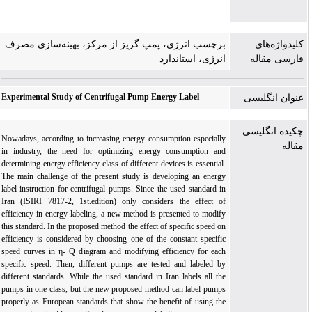
کلیدواژه‌های
برچسب انرژی، پمپ گریز از مرکز، بهینه‌سازی مصرف
فارسی مقاله
انرژی، استاندارد
Experimental Study of Centrifugal Pump Energy Label
عنوان انگلیسی
چکیده انگلیسی
Nowadays, according to increasing energy consumption especially
مقاله
in industry, the need for optimizing energy consumption and
determining energy efficiency class of different devices is essential.
The main challenge of the present study is developing an energy
label instruction for centrifugal pumps. Since the used standard in
Iran (ISIRI 7817-2, 1st.edition) only considers the effect of
efficiency in energy labeling, a new method is presented to modify
this standard. In the proposed method the effect of specific speed on
efficiency is considered by choosing one of the constant specific
speed curves in η- Q diagram and modifying efficiency for each
specific speed. Then, different pumps are tested and labeled by
different standards. While the used standard in Iran labels all the
pumps in one class, but the new proposed method can label pumps
properly as European standards that show the benefit of using the