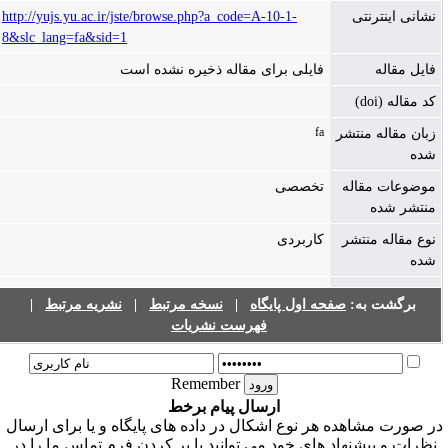
نشانی اینترنتی
http://yujs.yu.ac.ir/jste/browse.php?a_code=A-10-1-
8&slc_lang=fa&sid=1
فایل مقاله
فایلی برای مقاله ذخیره نشده است
کد مقاله (doi)
fa
زبان مقاله منتشر
شده
موضوعات مقاله
تخصصی
منتشر شده
نوع مقاله منتشر
کاربردی
شده
برگشت به:
صفحه اول پایگاه
|
نسخه مرتبط
|
نشریه مرتبط
|
فهرست نشریات
Remember
ارسال پیام برخط
ر صورت مشاهده هر نوع اشکال در داده های پایگاه و یا برای ارسال
نظرات و پیشنهاد های خود می توانید با پر کردن فرم تماس ما را در