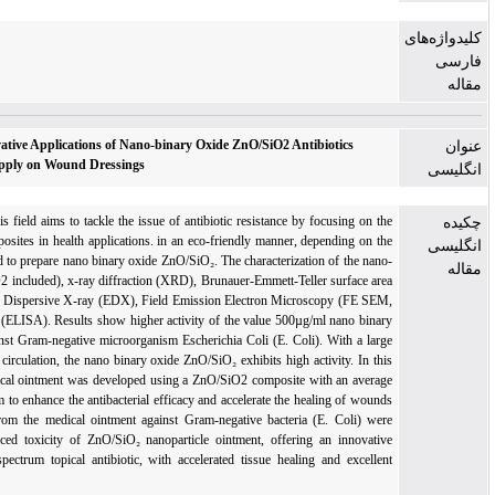
Unveiling The Innovative Applications of Nano-binary Oxide ZnO/SiO2 Antibiotics
Medical Ointment Apply on Wound Dressings
Current research in this field aims to tackle the issue of antibiotic resistance by focusing o
role of pure nanocomposites in health applications. in an eco-friendly manner, depending on
solution gel route used to prepare nano binary oxide ZnO/SiO₂. The characterization of the n
binary oxide ZnO/SiO2 included), x-ray diffraction (XRD), Brunauer-Emmett-Teller surface 
design (BET), Energy Dispersive X-ray (EDX), Field Emission Electron Microscopy (FE 
and microplate reader (ELISA). Results show higher activity of the value 500µg/ml nano bi
oxide ZnO/SiO2 against Gram-negative microorganism Escherichia Coli (E. Coli). With a l
surface area and pore circulation, the nano binary oxide ZnO/SiO₂ exhibits high activity. In
research, a nano-medical ointment was developed using a ZnO/SiO2 composite with an ave
particle size 14 -50 nm to enhance the antibacterial efficacy and accelerate the healing of w
and burns. Results from the medical ointment against Gram-negative bacteria (E. Coli) 
promising, with reduced toxicity of ZnO/SiO₂ nanoparticle ointment, offering an innova
solution as a broad-spectrum topical antibiotic, with accelerated tissue healing and excel
safety.