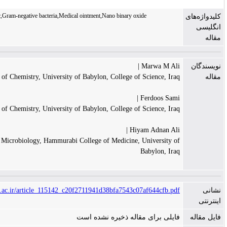
antibacterial,Antibiotic,Gram-negative bacteria,Medical ointment,Nano binary oxide
Marwa M A
Department of Chemistry, University of Babylon, College of Science, 
Ferdoos Sa
Department of Chemistry, University of Babylon, College of Science, 
Hiyam Adnan A
Department of Microbiology, Hammurabi College of Medicine, Universit
Babylon, 
https://jns.kashanu.ac.ir/article_115142_c20f2711941d38bfa7543c07af644cfb
لی برای مقاله ذخیره نشده است