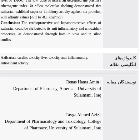
level of
TAOC
. The low dose of azilsartan decreased the plasma's
atherogenic index.
In silico
molecular docking demonstrated that
azilsartan exhibited superior inhibitory activity against six proteins,
with affinity values (-9.5 to -8.1 kcal/mol).
Conclusion:
The cardioprotective and hepatoprotective effects of
azilsartan could be attributed to its anti-inflammatory and antioxidant
properties, as demonstrated through both in vivo and in silico
studies.
Azilsartan, cardiac toxicity, liver toxicity, anti-inflammatory,
کلیدواژه‌های
antioxidant activity
انگلیسی مقاله
| Renas Hama Amin
نویسندگان مقاله
Department of Pharmacy, American University of
Sulaimani, Iraq
| Tavga Ahmed Aziz
Department of Pharmacology and Toxicology, College
of Pharmacy, University of Sulaimani, Iraq