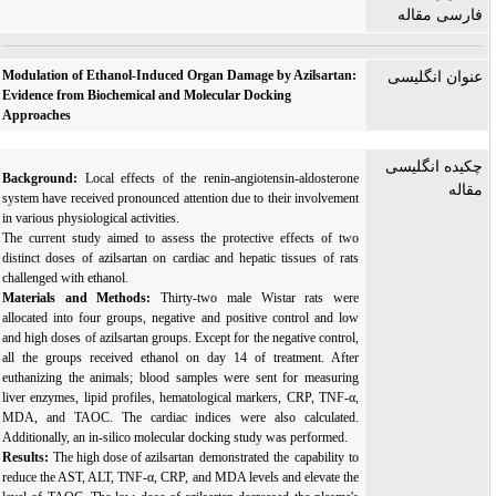
فارسی مقاله
Modulation of Ethanol-Induced Organ Damage by Azilsartan:
عنوان انگلیسی
Evidence from Biochemical and Molecular Docking
Approaches
چکیده انگلیسی
Background:
Local effects of the renin-angiotensin-aldosterone
مقاله
system have received pronounced attention due to their involvement
in various physiological activities.
The current study aimed to assess the protective effects of two
distinct doses of azilsartan on cardiac and hepatic tissues of rats
challenged with ethanol.
Materials and Methods
:
Thirty-two male Wistar rats were
allocated into four groups, negative and positive control and low
and high doses of azilsartan groups. Except for the negative control,
all the groups received ethanol on day 14 of treatment. After
euthanizing the animals; blood samples were sent for measuring
liver enzymes, lipid profiles, hematological markers, CRP, TNF-α,
MDA, and TAOC. The cardiac indices were also calculated.
Additionally, an in-silico molecular docking study was performed.
Results:
The high dose of azilsartan
demonstrated the capability to
reduce the AST, ALT,
TNF-α
, CRP, and MDA levels and elevate the