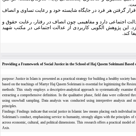
ست.
قرار گرفتن هر فرد در جایگاه شایسته خود و رعایت تساوی و انصاف
عدالت اجتماعی دارد و مفاهیمی چون انصاف در رفتار، رعایت حقوق و
ازد. این پژوهش الگویی کاربردی از عدالت اجتماعی در مکتب شهید
ا کند.
Providing a Framework of Social Justice in the School of Haj Qasem Soleimani Based 
purpose: Justice in Islam is presented as a practical strategy for building a healthy society ba
based on the teachings of Martyr Haj Qasem Soleimani is essential for legitimizing the Resis
methods: This study employs a descriptive-analytical approach to systematically examine th
extracting a comprehensive definition. In the qualitative phase, field data were collected 
using snowball sampling. Data analysis was conducted using interpretive analysis and mul
principles.
Findings: Findings indicate that social justice in Islamic law means placing each individual i
Soleimani’s conduct, emphasizing service to humanity, strongly aligns with the principles of s
across economic, cultural, and political dimensions. This research offers a practical model of 
Axis.