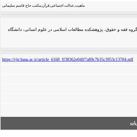
ماهیت,عدالت اجتماعی,قرآن,مکتب حاج قاسم سلیمانی
ار گروه فقه و حقوق، پژوهشکده مطالعات اسلامی در علوم انسانی، دانشگاه
https://rjir.basu.ac.ir/article_6168_ff38362e04ff7a89c7b35c3953c13704.pdf
ات