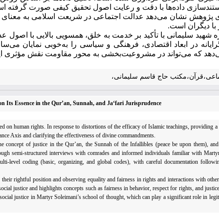
مستندسازی داده‌ها با دقت و رعایت اصول تحقیق کیفی صورت گرفته ا
های پژوهش نشان می‌دهد عدالت اجتماعی در شریعت اسلامی به معنای 
 با دیگران است.
ه شهید سلیمانی با تأکید بر خدمت به خلق، همسویی بالایی با اصول 
ایانه در ابعاد اقتصادی، فرهنگی و سیاسی را به‌خوبی نمایان می‌س
ی‌دهد که می‌تواند در مشروعیت‌بخشی به محور مقاومت نقش مؤثری ایف
اعی،قرآن،مکتب حاج قاسم سلیمانی،
on Its Essence in the Qur’an, Sunnah, and Ja‘fari Jurisprudence
sed on human rights. In response to distortions of the efficacy of Islamic teachings, providing a 
tance Axis and clarifying the effectiveness of divine commandments.
e concept of justice in the Qur’an, the Sunnah of the Infallibles (peace be upon them), and 
through semi-structured interviews with comrades and informed individuals familiar with Marty
ti-level coding (basic, organizing, and global codes), with careful documentation followin
n their rightful position and observing equality and fairness in rights and interactions with oth
ocial justice and highlights concepts such as fairness in behavior, respect for rights, and just
social justice in Martyr Soleimani’s school of thought, which can play a significant role in legi