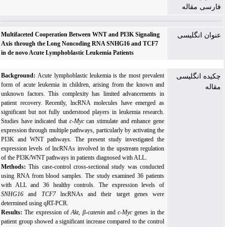
فارسی مقاله
Multifaceted Cooperation Between WNT and PI3K Signaling
عنوان انگلیسی
Axis through the Long Noncoding RNA SNHG16 and TCF7
in de novo Acute Lymphoblastic Leukemia Patients
Background:
Acute lymphoblastic leukemia is the most prevalent
چکیده انگلیسی
form of acute leukemia in children, arising from the known and
مقاله
unknown factors. This complexity has limited advancements in
patient recovery. Recently, lncRNA molecules have emerged as
significant but not fully understood players in leukemia research.
Studies have indicated that
c-Myc
can stimulate and enhance gene
expression through multiple pathways, particularly by activating the
PI3K and WNT pathways. The present study investigated the
expression levels of lncRNAs involved in the upstream regulation
of the PI3K/WNT pathways in patients diagnosed with ALL.
Methods:
This case-control cross-sectional study was conducted
using RNA from blood samples. The study examined 36 patients
with ALL and 36 healthy controls. The expression levels of
SNHG16
and
TCF7
lncRNAs and their target genes were
determined using qRT-PCR.
Results:
The expression of
Akt
,
β-catenin
and
c-Myc
genes in the
patient group showed a significant increase compared to the control