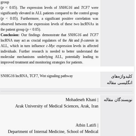
group
(
p
< 0.05).
The expression levels of
SNHG16
and
TCF7
were
significantly elevated in ALL patients compared to the control group
(
p
< 0.05). Furthermore, a significant positive correlation was
observed between the expression levels of these two lncRNAs in
the patient group (
p
< 0.05).
Conclusion:
Our findings demonstrate that
SNHG16
and
TCF7
lncRNA may act as crucial regulators of the
Akt
and
β-catenin
in
ALL, which in turn influence
c-Myc
expression levels in affected
individuals. Further research is needed to better understand the
molecular mechanisms underlying ALL, potentially leading to
improved treatment and monitoring strategies for patients.
SNHG16 lncRNA, TCF7, Wnt signaling pathway
کلیدواژه‌های
انگلیسی مقاله
| Mohadeseh Khani
نویسندگان مقاله
Arak University of Medical Sciences, Arak, Iran
| Atbin Latifi
Department of Internal Medicine, School of Medical