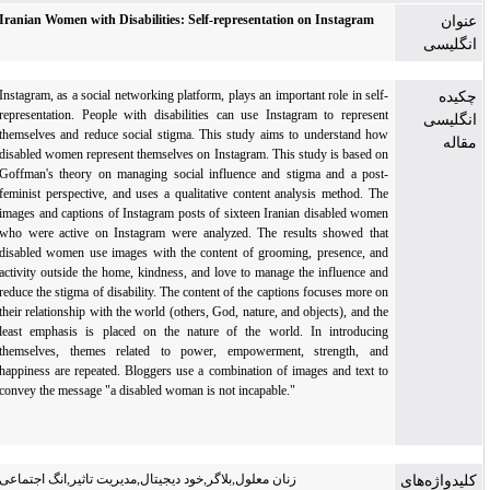
Iranian Women with Disabilities: Self-representation on Instagram
عنوان
انگلیسی
Instagram, as a social networking platform, plays an important role in self-
چکیده
representation. People with disabilities can use Instagram to represent
انگلیسی
themselves and reduce social stigma. This study aims to understand how
مقاله
disabled women represent themselves on Instagram. This study is based on
Goffman's theory on managing social influence and stigma and a post-
feminist perspective, and uses a qualitative content analysis method. The
images and captions of Instagram posts of sixteen Iranian disabled women
who were active on Instagram were analyzed. The results showed that
disabled women use images with the content of grooming, presence, and
activity outside the home, kindness, and love to manage the influence and
reduce the stigma of disability. The content of the captions focuses more on
their relationship with the world (others, God, nature, and objects), and the
least emphasis is placed on the nature of the world. In introducing
themselves, themes related to power, empowerment, strength, and
happiness are repeated. Bloggers use a combination of images and text to
convey the message "a disabled woman is not incapable."
زنان معلول,بلاگر,خود دیجیتال,مدیریت تاثیر,انگ اجتماعی
کلیدواژه‌های