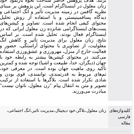
بزنند. هدف پژوهش حاضر شناخت نحوه بازنمود خود
زنان معلول در اینستاگرام است. این پژوهش بر مبنای
نظریه گافمن در زمینه مدیریت تأثیر و انگ اجتماعی و
دیدگاه پسا‌فمینیستی و با استفاده از روش تحلیل
محتوای کیفی انجام شده است. تصاویر و کپشن‌های
پست‌های اینستاگرامی شانزده زن معلول ایرانی که در
اینستاگرام فعال بودند، تحلیل شده است. بر اساس
نتایج، زنان معلول برای مدیریت تأثیر و کاهش انگ
معلولیت، از تصاویری با محتوای آراستگی، حضور و
فعالیت خارج از منزل، مهرورزی و عشق‌ورزی استفاده
می‌کنند. در محتوای کپشن‌ها بیشتر به رابطه خود با
جهان (دیگران، خدا، طبیعت و اشیا) توجه شده و کمترین
تأکید روی ماهیت جهان بوده است. در معرفی خود،
تم‌های مربوط به قدرتمندی، توانمندی، قوی بودن و
شادی تکرار شده است. بلاگرها با استفاده از ترکیب
تصویر و متن به انتقال پیام "زن معلول، ناتوان نیست"
مبادرت می‌ورزند.
کلیدواژه‌های
زنان معلول،بلاگر،خود دیجیتال،مدیریت تاثیر،انگ اجتماعی،
فارسی
مقاله