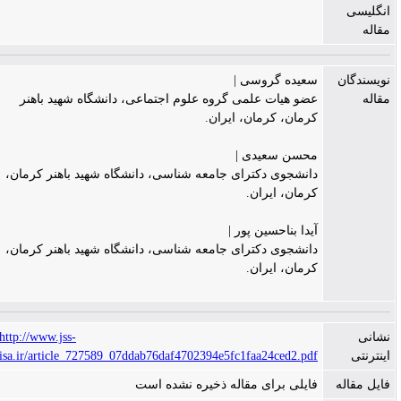
انگلیسی
مقاله
نویسندگان
سعیده گروسی |
مقاله
عضو هیات علمی گروه علوم اجتماعی، دانشگاه شهید باهنر
کرمان، کرمان، ایران.
محسن سعیدی |
دانشجوی دکترای جامعه شناسی، دانشگاه شهید باهنر کرمان،
کرمان، ایران.
آیدا بناحسین پور |
دانشجوی دکترای جامعه شناسی، دانشگاه شهید باهنر کرمان،
کرمان، ایران.
نشانی
http://www.jss-
اینترنتی
isa.ir/article_727589_07ddab76daf4702394e5fc1faa24ced2.pdf
فایل مقاله
فایلی برای مقاله ذخیره نشده است