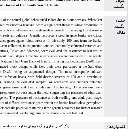
Resistance in Selected Bread Wheat Lines from the National Plant Gene Bank of Iran
to Wheat Leaf Rust Disease of Iran South Warm Climate
Approximately 21% of the annual global wheat yield is lost due to biotic stresses. Wheat lea
rust, a disease caused by
Puccinia triticina
, poses a significant threat to wheat production i
most growing regions. A cost-effective and sustainable approach to managing this disease i
the development of resistant cultivars. Genetic resources stored in gene banks are critica
reservoirs of resistance genes against biotic stresses. In this study, 100 lines from the Irania
bread wheat germplasm collection, in conjunction with ten commonly cultivated varieties an
two susceptible controls, Bolani and Morocco, were evaluated for resistance to leaf rust a
both seedling and adult plant stages. Greenhouse experiments were conducted in the geneti
department and the National Plant Gene Bank of Iran, SPII, using purified isolate Dez01 fro
Dezful in a randomized block design, while field trials were performed at the Safi-Aba
research station in Dezful using an augmented design. The most susceptible cultivar
exhibited the highest infection levels, with field disease severity of 100 and a greenhous
infection type of 4. Among the evaluated samples, 44 accessions and cultivars exhibite
resistance in both greenhouse and field conditions. Additionally, 33 accessions wer
susceptible in the greenhouse but resistant in the field, suggesting the presence of adult plan
resistance (APR) genes. The presence of resistance at both seedling and adult plant stage
indicates the existence of different resistance genes within the Iranian bread wheat germplasm
These findings underscore the potential of utilizing these genetic resources for further researc
and breeding programs aimed at developing durable resistance to wheat leaf rust
.
زنگ گندم,بیماری زنگ قهوهای,مقاومت,حساسیت,نمونه ژنتیکی گندم