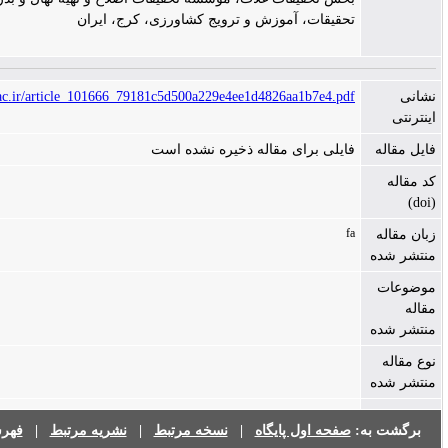
حقیقات، آموزش و ترویج کشاورزی، کرج، ایران
https://ijpps.ut.ac.ir/article_101666_79181c5d500a229e4ee1d4826aa1b7e4.pd
ایلی برای مقاله ذخیره نشده است
f
صفحه اول پایگاه
|
نسخه مرتبط
|
نشریه مرتبط
|
فهرست نشریات