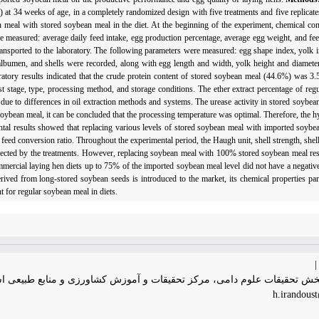
at 34 weeks of age, in a completely randomized design with five treatments and five replicates
eal with stored soybean meal in the diet. At the beginning of the experiment, chemical co
 measured: average daily feed intake, egg production percentage, average egg weight, and fee
 transported to the laboratory. The following parameters were measured: egg shape index, yolk 
, albumen, and shells were recorded, along with egg length and width, yolk height and diamete
tory results indicated that the crude protein content of stored soybean meal (44.6%) was 3.
st stage, type, processing method, and storage conditions. The ether extract percentage of re
 due to differences in oil extraction methods and systems. The urease activity in stored soybe
oybean meal, it can be concluded that the processing temperature was optimal. Therefore, the h
ntal results showed that replacing various levels of stored soybean meal with imported soybe
 feed conversion ratio. Throughout the experimental period, the Haugh unit, shell strength, shell
ffected by the treatments. However, replacing soybean meal with 100% stored soybean meal resu
mercial laying hen diets up to 75% of the imported soybean meal level did not have a negativ
ved from long-stored soybean seeds is introduced to the market, its chemical properties part
t for regular soybean meal in diets.
خش تحقیقات علوم دامی، مرکز تحقیقات و آموزش کشاورزی و منابع طبیعی است