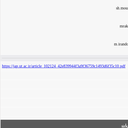
https://jap.ut.ac.ir/article_102124_42e839944f3a9f36759c1493d6f35c10.pdf
ات