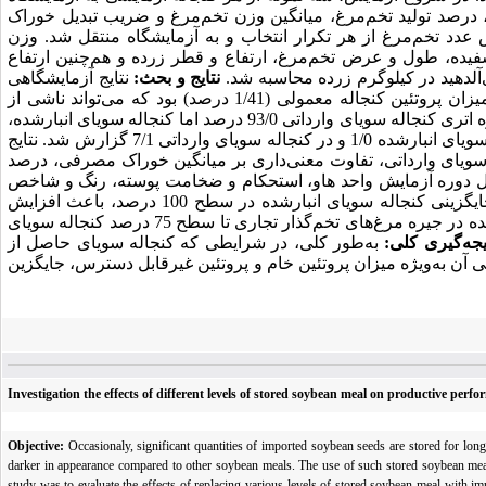
درصد تولید تخم‌مرغ، میانگین وزن تخم‌مرغ و ضریب تبدیل خوراک
عدد تخم‌مرغ از هر تکرار انتخاب و به آزمایشگاه منتقل شد. وزن
ده، طول و عرض تخم‌مرغ، ارتفاع و قطر زرده و هم‌چنین ارتفاع
‌آلدهید در کیلوگرم زرده محاسبه شد.
نتایج و بحث:
نتایج آزمایشگاهی
نشان داد که میزان پروتئین خام کنجاله انبارشده (6/44 درصد)، 5/3 درصد بیش‌تر از میزان پروتئین کنجاله معمولی (1/41 درصد) بود که می‌تواند ناشی از
تفاوت در منبع، مرحله برداشت، نوع و روش فرآوری و ذخیره‌سازی باشد. درصد عصاره اتری کنجاله سویای وارداتی 93/0 درصد اما کنجاله سویای انبارشده،
سطح بالاتری از عصاره اتری را نشان داد (36/1 درصد). فعالیت آنزیم اوره‌آز در کنجاله سویای انبارشده 1/0 و در کنجاله سویای وارداتی 7/1 گزارش شد. نتایج
سویای وارداتی، تفاوت معنی‌داری بر میانگین خوراک مصرفی، درصد
 کل دوره آزمایش واحد هاو، استحکام و ضخامت پوسته، رنگ و شاخص
زرده، درصد وزنی سفیده، زرده و پوسته تحت تأثیر تیمارهای آزمایش قرار نگرفت. جایگزینی کنجاله سویای انبارشده در سطح 100 درصد، باعث افزایش
میزان غلظت مالون‌دی‌آلدهید در زرده گردید (05/0>P). استفاده از کنجاله سویای انبارشده در جیره مرغ‌های تخم‌گذار تجاری تا سطح 75 درصد کنجاله سویای
یجه‌گیری کلی:
به‌طور کلی، در شرایطی که کنجاله سویای حاصل از
ی آن به‌ویژه میزان پروتئین خام و پروتئین غیرقابل دسترس، جایگزین
Investigation the effects of different levels of stored soybean meal on productive perf
Objective:
Occasionaly, significant quantities of imported soybean seeds are stored for lon
darker in appearance compared to other soybean meals. The use of such stored soybean meal 
study was to evaluate the effects of replacing various levels of stored soybean meal with 