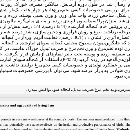
م ارسال شد. در طول دوره آزمایش، میانگین مصرف خوراک روزانه، 
 برای بررسی خصوصیات کیفی تخم‌مرغ‌ها، هر چهار هفته یک‌بار شش 
شکل، شاخص زرده، واحد هاو، وزن و وزن نسبی پوسته، زرده و سفی
ری شد. میزان پراکسیداسیون لیپیدی زرده بر مبنای میلی‌گرم مالون‌دی
 که جایگزین‌نمودن سطوح مختلف کنجاله سویای انبارشده با کنجاله 
وزن توده تخم‌مرغ و وزن تخم‌مرغ و ضریب تبدیل خوراک نداشت. در
منفی بر عملکرد تولیدی و خصوصیات کیفی تخم‌مرغ تولیدی نداشت.
نت
ارداری طولانی به بازار عرضه شود، می توان با بررسی خصوصیات شیمیای
ره نمود.
سترس،تولید تخم مرغ،ضریب تبدیل،کنجاله سویا،واکنش میلارد،
ormance and egg quality of laying hens
g periods in customs warehouses at the country's ports. The soybean meal produced from these
may potentially have adverse effects on the health and productive performance of birds. Ther
imported soybean meal on the productive performance and egg quality of laying hens.
Methods