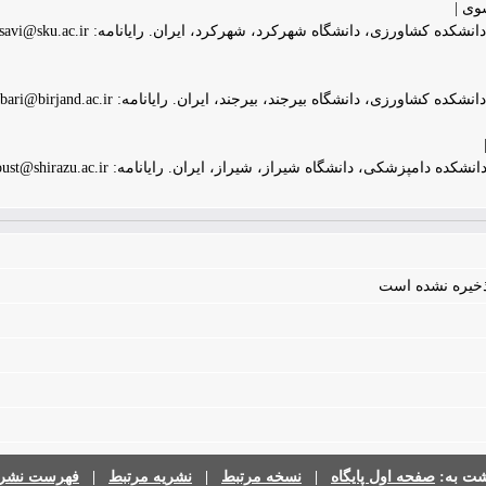
وی |
ده کشاورزی، دانشگاه شهرکرد، شهرکرد، ایران. رایانامه: sh.mousavi@sku.ac.ir
 کشاورزی، دانشگاه بیرجند، بیرجند، ایران. رایانامه: mrakbari@birjand.ac.ir
دامپزشکی، دانشگاه شیراز، شیراز، ایران. رایانامه: m.irandoust@shirazu.ac.ir
 ذخیره نشده است
شت به:
صفحه اول پایگاه
|
نسخه مرتبط
|
نشریه مرتبط
|
فهرست نشری