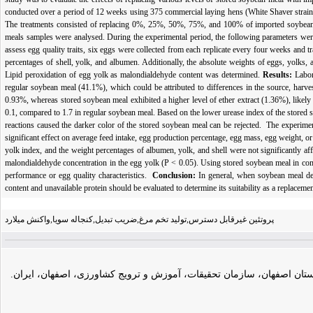
conducted over a period of 12 weeks using 375 commercial laying hens (White Shaver strain) 
The treatments consisted of replacing 0%, 25%, 50%, 75%, and 100% of imported soybean m
meals samples were analysed. During the experimental period, the following parameters were
assess egg quality traits, six eggs were collected from each replicate every four weeks and
percentages of shell, yolk, and albumen. Additionally, the absolute weights of eggs, yolks
Lipid peroxidation of egg yolk as malondialdehyde content was determined.
Results:
Labora
regular soybean meal (41.1%), which could be attributed to differences in the source, harve
0.93%, whereas stored soybean meal exhibited a higher level of ether extract (1.36%), likely
0.1, compared to 1.7 in regular soybean meal. Based on the lower urease index of the stored s
reactions caused the darker color of the stored soybean meal can be rejected. The experime
significant effect on average feed intake, egg production percentage, egg mass, egg weight, or
yolk index, and the weight percentages of albumen, yolk, and shell were not significantly a
malondialdehyde concentration in the egg yolk (P < 0.05). Using stored soybean meal in com
performance or egg quality characteristics.
Conclusion:
In general, when soybean meal deri
content and unavailable protein should be evaluated to determine its suitability as a replacemen
پروتئین غیرقابل دسترس,تولید تخم مرغ,ضریب تبدیل,کنجاله سویا,واکنش میلارد
ان اصفهان، سازمان تحقیقات، آموزش و ترویج کشاورزی، اصفهان، ایران.