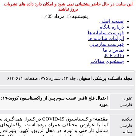
ال حاضر پشتیبانی نمی شود و امکان دارد داده های نشریات
بروز نباشند
پنجشنبه 15 مرداد 1405
صلی
یگاه
امانه ها
سامانه ها
ازمانی
ما
J
مقالات
 پزشکی اصفهان
، جلد ۴۲، شماره ۷۷۵، صفحات ۶۱۱-۶۱۴
احتمال فلج ناقص عصب سوم پس از واکسیناسیون کووید-۱۹: گزارش یک
ورد
قدمه:
واکسیناسیون COVID-19 در کنترل همه‌گیری بسیار مهم بود،
ما با عوارض مختلفی همراه بوده است. واکنش‌های خفیف شایع
امل ناراحتی و تورم در محل تزریق، کهیر، بثورات پوستی، تب و