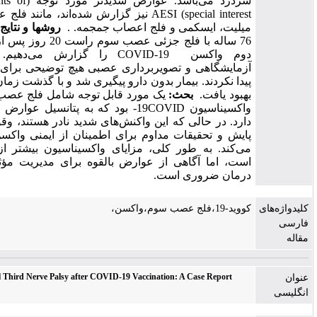
سردرد می‌باشد. عوارض شدیدتر مورد توجه (Adverse events of
special interest) AESI نیز گزارش شده‌اند، مانند فلج عصب صورت،
یلیت، ایسکمی و فلج اعصاب جمجمه. .
روشها و نتایج :
ما یک بیمار
76 ساله با فلج جزئی عصب سوم راست 20 روز پس از دریافت دوز
دوم واکسن COVID-19 را گزارش می‌دهیم. آزمایش‌های
زمایشگاهی و تصویربرداری عصبی هیچ توضیحی برای مشکل بیمار
یدا نکردند. بیمار بدون دارو پیگیری شد و با گذشت زمان، علائم بیمار
هبود یافت.
بحث:
یک مورد قابل توجه شامل فلج عصب سوم پس از
واکسیناسیون 19COVID- بود که به پتانسیل عوارض عصبی اشاره
ارد. در حالی که این واکنش‌های شدید نادر هستند، وقوع آنها نیاز به
ایش و تحقیقات مداوم برای اطمینان از ایمنی واکسن را برجسته
ی‌کند. به طور کلی، مزایای واکسیناسیون بیشتر از خطرات آن
ست، اما آگاهی از عوارض بالقوه برای مدیریت مؤثر بهداشت و
رمان ضروری است.
ووید-19،فلج عصب سوم،واکسن،
Presumed Partial Third Nerve Palsy after COVID-19 Vaccination: A Case Report