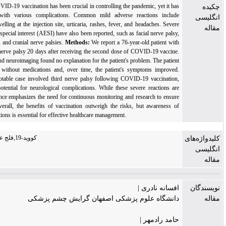
Background:
COVID-19 vaccination has been crucial in controlling the pandemic, yet it ha
been associated with various complications. Common mild adverse reactions includ
discomfort and swelling at the injection site, urticaria, rashes, fever, and headaches. Sever
adverse events of special interest (AESI) have also been reported, such as facial nerve palsy
myelitis, ischemia, and cranial nerve palsies.
Methods:
We report a 76-year-old patient wit
right partial third nerve palsy 20 days after receiving the second dose of COVID-19 vaccine
Laboratory tests and neuroimaging found no explanation for the patient's problem. The patien
was followed up without medications and, over time, the patient's symptoms improved
Conclusion:
A notable case involved third nerve palsy following COVID-19 vaccination
highlighting the potential for neurological complications. While these severe reactions ar
rare, their occurrence emphasizes the need for continuous monitoring and research to ensur
vaccine safety. Overall, the benefits of vaccination outweigh the risks, but awareness o
potential complications is essential for effective healthcare management.
کووید-19,فلج عصب سوم,واکسن
فسانه نادری |
انشگاه علوم پزشکی اصفهان گرایش چشم پزشکی
امد رادمهر |