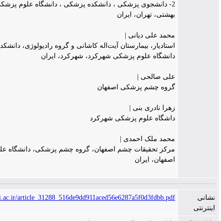
2- دانشجوی پزشکی ، دانشکده پزشکی ، دانشگاه علوم پزشکی شهید
هشتی، تهران، ایران
حمد علی دیانی |
ستادیار، بیمارستان آیت‌اله کاشانی و گروه رادیولوژی، دانشکده‌ی پزشکی،
انشگاه علوم پزشکی شهرکرد، شهرکرد، ایران
لی صالحی |
روه چشم پزشکی اصفهان
هرا نادری بنی |
اشگاه علوم پزشکی شهرکرد
حمد ملک احمدی |
رکز تحقیقات چشم اصفهان، گروه چشم پزشکی، دانشگاه علوم پزشکی،
صفهان، ایران
https://jims.mui.ac.ir/article_31288_516de9dd911aced56e6287a5f0d3fdbb.pd