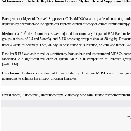
5-Fluorouracil Effectively Depletes Tumor Induced Myeloid Derived Suppressor Ce
Background:
Myeloid Derived Suppressor Cells (MDSCs) are capable of inhibiting both
depletion by chemotherapeutic agents can improve clinical efficacy of cancer immunotherap
5
Methods:
5×10
of 4T1 tumor cells were injected into mammary fat pad of BALB/c female m
groups at doses of 2.5 and 5
mg/kg
, and 5-FU receiving group at dose of 50
mg/kg
. Doxorub
times a week, respectively. Then, on day 20 post tumor cells injection, spleens and tumors w
Results:
5-FU was able to reduce significantly both splenic and interatumoral MDSCs compa
associated to a significant reduction of splenic MDSCs in comparison to untreated grou
(p=0.0139).
Conclusion:
Findings show that 5-FU has inhibitory effects on MDSCs and tumor grow
approaches to enhance the efficacy of cancer therapies.
Breast cancer, Fluorouracil, Immunotherapy, Mammary neoplasm, Tumor microenvironment,
De