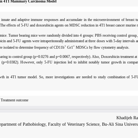
lls in 4T1 Mammary Carcinoma Model
 innate and adaptive immune responses and accumulate in the microenvironment of breas
y. The effects of 5-FU and doxorubicin agents on MDSC reduction in 4T1 breast cancer murine 
ice. Tumor bearing mice were randomly divided into 4 groups: PBS receiving control group,
icin and 5-FU agents were intraperitoneally administrated at three doses with 5-day intervals a
+
+
ere isolated to determine frequency of CD11b
Gr1
MDSCs by flow cytometry analysis.
ring to control group (p=0.0276 and p=0.0067, respectively). Also, Doxorubicin treatment at
p (p=0.0382). However, only 5-FU injection led to inhibit notably tumor growth in compar
th in 4T1 tumor model. So, more investigations are needed to study combination of 5-
 Treatment outcome
partment of Pathobiology, Faculty of Veterinary Science, Bu-Ali Sina Univers