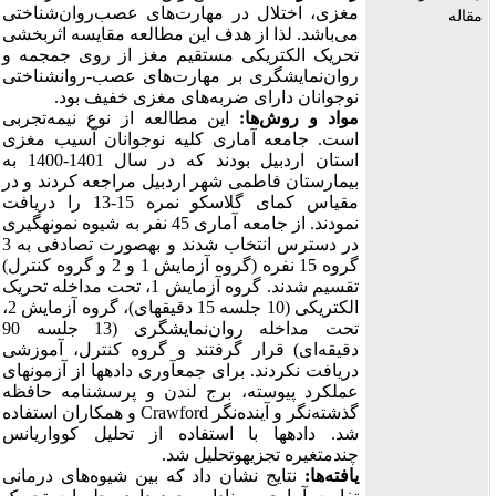
مغزی، اختلال در مهارت‌های عصب‌روان‌شناختی
مقاله
می‌باشد. لذا از هدف
این
مطالعه مقایسه اثربخشی
تحریک الکتریکی مستقیم مغز از روی جمجمه
و
روان‌نمایشگری بر مهارت‌های عصب-روان­شناختی
نوجوانان دارای ضربه‌های مغزی
خفیف بود.
مواد و روش‌ها:
این
مطالعه از نوع نیمه‌‌‌‌تجربی
است. جامعه
آماری
کلیه
نوجوانان آسیب مغزی
استان
اردبیل بودند
که در سال 1401-1400 به
بیمارستان فاطمی شهر اردبیل مراجعه کردند و در
مقیاس کمای گلاسکو نمره 15-13 را دریافت
نمودند. از جامعه آماری 45 نفر به شیوه نمونه­گیری
در دسترس انتخاب شدند و به­صورت تصادفی به 3
گروه 15 نفره (گروه آزمایش 1 و 2 و گروه کنترل)
تقسیم شدند. گروه
آزمایش 1، تحت
مداخله
تحریک
الکتریکی (10 جلسه 15 دقیقه­ای)، گروه آزمایش 2،
تحت
مداخله روان‌نمایشگری (13 جلسه 90
دقیقه‌ای) قرار
گرفتند و گروه
کنترل، آموزشی
دریافت
نکردند. برای جمع­آوری داده­ها از آزمون­های
عملکرد
پیوسته، برج
لندن
و
پرسش­نامه حافظه
و همکاران استفاده
Crawford
گذشته‌نگر و آینده‌نگر
شد.
داده­ها با
استفاده
از
تحلیل
کوواریانس
چندمتغیره تجزیه­وتحلیل
شد.
یافته‌ها:
نتایج
نشان
داد که بین شیوه‌های درمانی