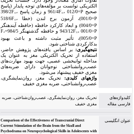
تفاوت آماری معنادار وجود دارد. جلسات تحریک
الکتریکی توانست بر مؤلفه‌های توجه پایدار (پاسخ
398/2
F
،
و زمان پاسخ
F
، 012/0=
P
صحیح 961/4
=
=
518/6
F
،
)، آزمون برج لندن (خطا
001/0=
P
=
و ابعاد کارکرد حافظه (حافظه آینده­نگر
)
004/0=
P
F
،
984/5=
حافظه گذشته­نگر
و
943/12
F
، 001/0>
P
=
داشته و باعث بهبود
مثبت
، تأثیر
)
005/0=
P
بدکارکردی شناختی شود.
نتیجه­گیری:
بر
اساس
یافته‌های
پژوهش حاضر،
استفاده
از تحریک الکتریکی مغز به عنوان
یک
مداخله توان­بخشی عصبی، جهت
بهبود
مهارت‌های
عصب‌روان­شناختی نوجوانان دارای ضربه‌های
مغزی خفیف
پیشنهاد
می‌شود.
واژه­های کلیدی:
تحریک مغز،
روان‌نمایشگری،
عصب‌روان­شناختی، ضربه­ مغزی خفیف
کلیدواژه‌های
تحریک مغز، روان‌نمایشگری، عصب‌روان‌شناختی، ضربه‌
فارسی مقاله
مغزی خفیف
Comparison of the Effectiveness of Transcranial Direct
عنوان انگلیسی
Current Stimulation of the Brain from the Skull and
Psychodrama on Neuropsychological Skills in Adolescents with