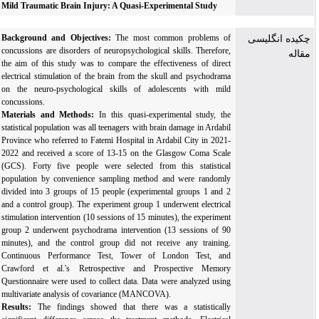
Mild Traumatic Brain Injury: A Quasi-Experimental Study
Background and Objectives:
The most common problems of
چکیده انگلیسی
concussions are disorders of neuropsychological skills. Therefore,
مقاله
the aim of this study was to compare the effectiveness of direct
electrical stimulation of the brain from the skull and psychodrama
on the neuro-psychological skills of adolescents with mild
concussions.
Materials and Methods:
In this quasi-experimental study, the
statistical population was all teenagers with brain damage in Ardabil
Province who referred to Fatemi Hospital in Ardabil City in 2021-
2022 and received a score of 13-15 on the Glasgow Coma Scale
(GCS).
Forty five people were selected from this statistical
population by convenience sampling method and were randomly
divided into 3 groups of 15 people (experimental groups 1 and 2
and a control group).
The
experiment group 1 underwent electrical
stimulation intervention (10 sessions of 15 minutes), the experiment
group 2 underwent psychodrama intervention (13 sessions of 90
minutes), and the control group did not receive any training.
Continuous Performance Test, Tower of London Test, and
Crawford et al.'s Retrospective and Prospective Memory
Questionnaire were used to collect data. Data were analyzed using
multivariate analysis of covariance (MANCOVA).
Results:
The findings showed that there was a statistically