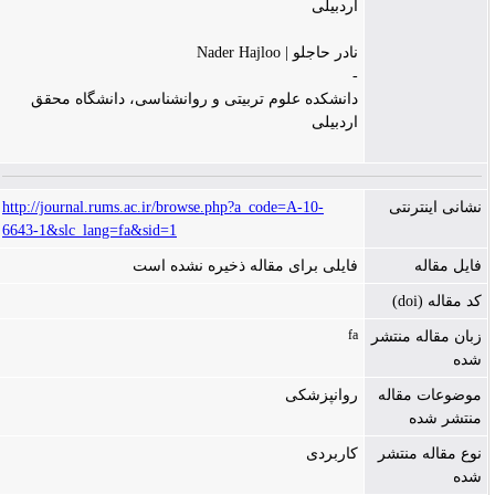
اردبیلی
نادر حاجلو | Nader Hajloo
-
دانشکده علوم تربیتی و روانشناسی، دانشگاه محقق
اردبیلی
http://journal.rums.ac.ir/browse.php?a_code=A-10-
نشانی اینترنتی
6643-1&slc_lang=fa&sid=1
فایل مقاله
فایلی برای مقاله ذخیره نشده است
کد مقاله (doi)
fa
زبان مقاله منتشر
شده
موضوعات مقاله
روانپزشکی
منتشر شده
نوع مقاله منتشر
کاربردی
شده