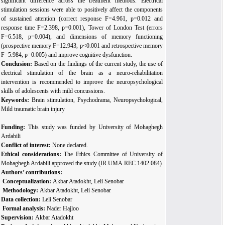
significant difference across the treatment methods. Electrical
stimulation sessions were able to positively affect the components
of sustained attention (correct response F=4.961, p=0.012 and
response time F=2.398, p=0.001), Tower of London Test (errors
F=6.518, p=0.004), and dimensions of memory functioning
(prospective memory F=12.943, p<0.001 and retrospective memory
F=5.984, p=0.005) and improve cognitive dysfunction.
Conclusion:
Based on the findings of the current study, the use of
electrical stimulation of the brain as a neuro
-
rehabilitation
intervention is recommended to improve the neuropsychological
skills of adolescents with mild concussions.
Keywords:
Brain stimulation, Psychodrama, Neuropsychological,
Mild traumatic brain injury
Funding:
This study was funded by University of Mohaghegh
Ardabili
Conflict of interest:
None declared.
Ethical considerations:
The Ethics Committee of University of
Mohaghegh Ardabili approved the study (IR.UMA.REC.1402.084)
Authors’ contributions:
Conceptualization:
Akbar Atadokht, Leli Senobar
Methodology:
Akbar Atadokht, Leli Senobar
Data collection:
Leli Senobar
Formal analysis:
Nader Hajloo
Supervision:
Akbar Atadokht