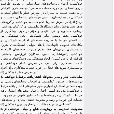
خودکشی؛ ارتقاء زیرساخت‌های بیمارستانی و تقویت ظرفیت
نیروی انسانی در حوزه خدمات تخصصی؛ توانمندسازی کارکنان
ارائه دهنده خدمت به بیماران در معرض خطر یا اقدام کننده به
خودکشی در بیمارستان
ها؛ تبیین فرآیندهای شناسایی، مدیریت، و
ارجاع افراد در معرض خطر یا اقدام کننده به خودکشی در گروه‌های
هدف تحت پوشش سایر دستگاه‌ها؛ توانمندسازی کارکنان بهداشتی،
درمانی، مشاوره و افراد کلیدی و مؤثر در حوزه پیشگیری از
خودکشی تحت پوشش سایر دستگاه‌ها؛ ایجاد هماهنگی بین
دستگاه‌های مرتبط با مدیریت صحنه‌های اقدام به خودکشی در
مکان‌های عمومی (اتوبان‌ها، پل‌های هوایی، ایستگاه
های مترو)؛
توانمندسازی نیروی‌های ‌خط مقدم مدیریت صحنه‌های اقدام به
خودکشی (آتش‌نشانان، پلیس، مدکاران اورژانس اجتماعی،
کارکنان اورژانس کشور)؛ ایجاد هماهنگی بین دستگاه‌های مرتبط با
خدمات مددکاری برای افراد در معرض خطر خودکشی؛ و
توانمندسازی نیروی‌های فعال در حوزه خدمات مددکاری برای افراد
"
در معرض خطر خودکشی (8).
4. ساماندهی اخبار و سایر محتواهای انتشاریافته مرتبط با خودکشی
در رسانه‌ها
از طریق:
"
توانمندسازی اصحاب رسانه‌های رسمی در
جهت انعکاس استاندارد اخبار و سایر محتواهای انتشار یافته مرتبط
با خودکشی؛ مدیریت انتشار اخبار و سایر محتواهای انتشار یافته
مرتبط با خودکشی در رسانه‌ها و اتخاذ تدابیر قانونی در مواجهه با
تخلفات این حوزه؛ و رصد و مدیریت فضای مجازی و شبکه‌های
"
اجتماعی در مورد مطالب غیرمجاز پیرامون خودکشی (8).
5. محدودیت دسترسی به روش‌های شایع و مهلک خودکشی
از
طریق:
"
ارتقاء استانداردهای ایمنی توزیع سموم کشاورزی؛