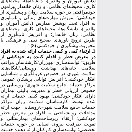
(دانش آموزان و والدین)، دانشگاه‌ها، محیط‌های
کاری، محیط
های نظامی، و زنان خانه‌دار پیرامون
خودمراقبتی در حوزه سلامت روان و پیشگیری از
خودکشی؛ آموزش مهارت‌های زندگی و تاب‌آوری
به افراد تحت پوشش مدارس (دانش آموزان و
والدین)، دانشگاه‌ها، محیط‌های کاری، محیط‌های
نظامی، زنان خانه‌دار؛ و افزایش تاب‌آوری از
طریق ترویج باورهای صحیح دینی و فرهنگی با
محوریت پیشگیری از خودکشی (8).
"
3. ارتقاء کمی و کیفی خدمات ارائه شده به افراد
در معرض خطر و اقدام کننده به خودکشی
از
طریق:
"
توانمندسازی بهورزان/کارشناسان مراقب
سلامت خانه‌های بهداشت روستایی/پایگاه‌های
سلامت شهری در خصوص غربالگری و شناسایی
افکار خودکشی؛ افزایش توانایی پزشکان عمومی
مراکز خدمات جامع سلامت شهری/ روستایی در
خصوص ارزیابی خطر و مدیریت بالینی بیماران
دارای افکار خودکشی؛ بهبود کیفی خدمات ارائه
شده توسط کارشناسان سلامت روان مراکز
خدمات جامع سلامت شهری/روستایی جهت ارائه
مداخلات روانشناختی به افراد در معرض خطر
خودکشی؛ ارتقاء زیرساخت‌های بیمارستانی و
تقویت ظرفیت نیروی انسانی در حوزه خدمات
تخصصی؛ توانمندسازی کارکنان ارائه دهنده خدمت