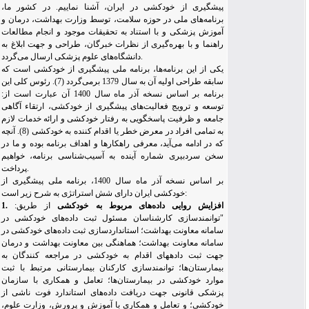
پیشگیری از خودکشی در ایران، آشنا نماییم. در کشور ما،
برنامه‌های ملی در حوزه سلامت، توسط وزارت بهداشت، درمان و
آموزش پزشکی و با استناد به تحقیقات موجود و انجام مطالعات
راهنما و با بهره‌گیری از نظرات خبرگان، طراحی و جهت ابلاغ به
دانشگاه‌های علوم پزشکی ارسال می‌گردد.
یکی از این برنامه‌ها، برنامه ملی پیشگیری از خودکشی است که
سابقه طراحی اولیه آن به سال 1379 برمی‌گردد
(7). رئوس کلی این
برنامه بر اساس نسخه آذر ماه سال 1400 آن عبارت است از:
توسعه و ترویج فعالیت‌های پیشگیری از خودکشی، ارتقاء آگاهی
جامعه و ظرفیت پاسخگویی به رفتار خودکشی و ارائه خدمات لازم
به تمامی افراد در معرض خطر یا اقدام کننده به خودکشی (8). آنچه
که در ادامه می‌آید، معرفی راهکارها و اهداف برنامه بوده و ما در
سخن سردبیری شماره آینده به آسیب‌شناسی برنامه، خواهیم
پرداخت.
بر اساس نسخه آذر ماه سال 1400، برنامه ملی پیشگیری از
خودکشی ایران دارای شش استراتژی به شرح زیر است:
1. افزایش روایی داده‌های مربوط به خودکشی
از طریق:
"
توانمندسازی کارشناسان مسئول ثبت داده‌های خودکشی در
سامانه معاونت بهداشت؛ استانداردسازی ثبت داده‌های خودکشی در
سامانه معاونت بهداشت؛ هماهنگی بین معاونت بهداشت و درمان
جهت ثبت داده‏های اقدام به خودکشی در مراجعه کنندگان به
بیمارستان
ها؛ توانمندسازی کارکنان بیمارستانی مرتبط با ثبت
موارد خودکشی در بیمارستان
ها؛ تعامل و همکاری با سازمان
پزشکی قانونی جهت دریافت داده‌های استاندارد فوت ناشی از
خودکشی؛ و تعامل و همکاری با آموزش و پرورش، وزارت علوم،