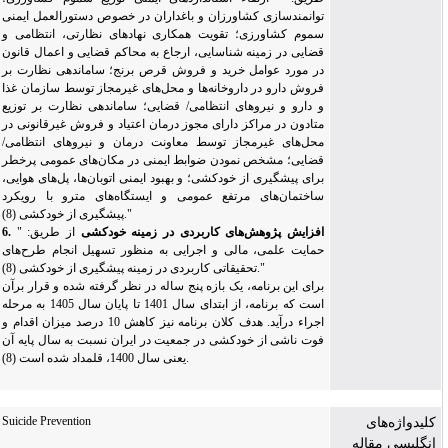
توانمندسازی کشاورزان و باغداران در خصوص دستورالعمل ایمنی
سموم کشاورزی؛ تقویت همکاری نهادهای نظارتی، انتظامی و
قضایی در زمینه شناسایی، ارجاع به محاکم قضایی و اعمال قانون
در مورد عوامل خرید و فروش قرص برنج؛ ساماندهی نظارت بر
فروش دارو در داروخانه‌ها و محل‌های غیرمجاز توسط سازمان غذا
و دارو و نیروهای انتظامی/ قضایی؛ ساماندهی نظارت بر توزیع
متادون در مراکز دارای مجوز درمان اعتیاد و فروش غیرقانونی در
محل‌های غیرمجاز توسط معاونت درمان و نیروهای انتظامی/
قضایی؛ مشخص نمودن ضوابط ایمنی در مکان‌های عمومی پرخطر
برای پیشگیری از خودکشی؛ و بهبود ایمنی اتوبان‌ها، پل‌های هوایی،
ساختمان‌های مرتفع عمومی و ایستگاه
های مترو با رویکرد
"
پیشگیری از خودکشی (8).
6. افزایش پژوهش‌های کاربردی در زمینه خودکشی
از طریق:
"
حمایت علمی، مالی و اجرایی به منظور تسهیل انجام طرح‌های
"
تحقیقاتی کاربردی در زمینه پیشگیری از خودکشی (8).
برای این برنامه، یک بازه پنج ساله در نظر گرفته شده و قرار برآن
است که برنامه، از ابتدای سال 1401 تا پایان سال 1405 به مرحله
اجراء درآید. هدف کلان برنامه نیز کاهش 10 درصد میزان اقدام و
فوت ناشی از خودکشی در جمعیت در ایران نسبت به سال پایه آن
یعنی سال 1400، قلمداد شده است (8).
Suicide Prevention
کلیدواژه‌های
انگلیسی مقاله