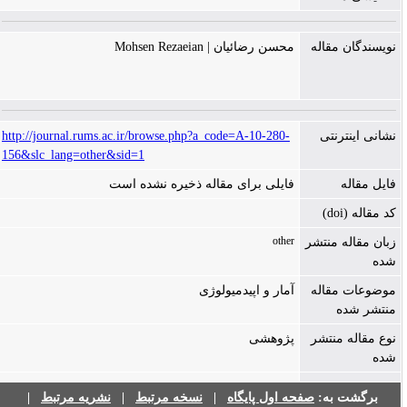
نویسندگان مقاله
محسن رضائیان | Mohsen Rezaeian
نشانی اینترنتی
http://journal.rums.ac.ir/browse.php?a_code=A-10-280-
156&slc_lang=other&sid=1
فایل مقاله
فایلی برای مقاله ذخیره نشده است
کد مقاله (doi)
other
زبان مقاله منتشر
شده
موضوعات مقاله
آمار و اپیدمیولوژی
منتشر شده
نوع مقاله منتشر
پژوهشی
شده
برگشت به:
صفحه اول پایگاه
|
نسخه مرتبط
|
نشریه مرتبط
|