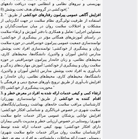
بهزیستی و نیروهای نظامی و انتظامی جهت دریافت داده‏های
."
(
خودکشی در گروه‌های هدف تحت پوشش (8
2. افزایش آگاهی عمومی پیرامون رفتارهای خودکشی
از طریق:
"
استفاده از ظرفیت تولی‌گری نظام سلامت در جهت انگ‌زدایی از
مشکلات و اختلالات سلامت روان در میان سیاست‌گذاران و
مسئولین اجرایی؛ تعامل و همکاری با دفتر آموزش و ارتقاء سلامت
در راستای آموزش‌
های همگانی مؤثر در پیشگیری از خودکشی؛
توانمندسازی جمعیت عمومی پیرامون خودمراقبتی در حوزه سلامت
روان و پیشگیری از خودکشی؛ توانمندسازی افراد تحت پوشش
مدارس (دانش آموزان و والدین)، دانشگاه‌ها، محیط‌های کاری،
محیط
های نظامی، و زنان خانه‌دار پیرامون خودمراقبتی در حوزه
سلامت روان و پیشگیری از خودکشی؛ آموزش مهارت‌های زندگی و
تاب‌آوری به افراد تحت پوشش مدارس (دانش آموزان و والدین)،
دانشگاه‌ها، محیط‌های کاری، محیط‌های نظامی، زنان خانه‌دار؛ و
افزایش تاب‌آوری از طریق ترویج باورهای صحیح دینی و فرهنگی با
"
محوریت پیشگیری از خودکشی (8).
3. ارتقاء کمی و کیفی خدمات ارائه شده به افراد در معرض خطر و
اقدام کننده به خودکشی
از طریق:
"
توانمندسازی بهورزان/
کارشناسان مراقب سلامت خانه‌های بهداشت روستایی/پایگاه‌های
سلامت شهری در خصوص غربالگری و شناسایی افکار خودکشی؛
افزایش توانایی پزشکان عمومی مراکز خدمات جامع سلامت
شهری/ روستایی در خصوص ارزیابی خطر و مدیریت بالینی بیماران
دارای افکار خودکشی؛ بهبود کیفی خدمات ارائه شده توسط
کارشناسان سلامت روان مراکز خدمات جامع سلامت شهری/
روستایی جهت ارائه مداخلات روانشناختی به افراد در معرض خطر