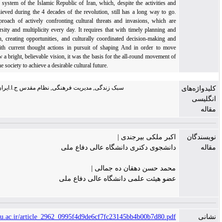
necessities of the system of the Islamic Republic of Iran, which, despite the activities and
achievements achieved during the 4 decades of the revolution, still has a long way to go.
Adopting the approach of actively confronting cultural threats and invasions, which are
added to its diversity and multiplicity every day. It requires that with timely planning and
appropriate action, creating opportunities, and culturally coordinated decision-making and
policy-making with current thought actions in pursuit of shaping And in order to move
forward and show a bright, believable vision, it was the basis for the all-round movement of
the members of the society to achieve a desirable cultural future.
سبک زندگی, مدیریت فرهنگی, نظام مقدس ج.ا.ایران, تهاجم فرهنگی
اکبر ملکی بیرجندی |
دانشجوی دکتری دانشگاه عالی دفاع ملی
محمد حسن دهقان ده جمالی |
عضو هیئت علمی دانشگاه عالی دفاع ملی
https://issk.sndu.ac.ir/article_2962_0995f4d9de6cf7fc23145bb4b00b7d80.pdf