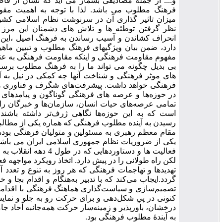
و.... از جمله مصادیقی بشمار می آید که نشان از فاصله جامعه با
فرهنگ مطلوب می باشد. لذا با توجه به اهمیت مقوله فرهنگ و
میزان تاثیر گذاری آن در سرنوشت نظام اسلامی کشورمان و بادر
نظر گرفتن توطئه ها و تلاش های دشمنان این مرز و بوم در به
انحراف کشاندن و آسیب رساندن به فرهنگ اصیل ،این تحقیق تلاش
دارد، ضمن بیان ویژگی­های فرهنگ مطلوب و تبیین ماهیت و چیستی
مفهوم مقاومت فرهنگی و اینکه مقاومت فرهنگی به عنوان یک اصل
بی بدیل چگونه می تواند ما را به فرهنگ مطلوب برساند و پیشران
های موثر فرهنگی و شناخت آنها چه کمکی در نیل به آینده مطلوب
فرهنگی خواهد داشت. پیشرفت‌های شگرف و فناوری های نو ظهور
در حوزه‌ها و عرصه های فرهنگی گوناگون و پیامدهای متعدد آنها بر
تمامی عرصه‌های حیات انسان، سازمان‌ها و خبرگان را بر آن داشته
است که به این حوزه‌ها نگاهی ژرف‌تر داشته باشند. تلاش برای
رسیدن به آینده مطلوب فرهنگی که هماره یکی از مطالبات و منویات
مقام معظم رهبری به مسئولین و متولیان فرهنگی بوده و می باشد.
یکی از ضروریات نظام جمهوری اسلامی ایران می باشد که علیرغم
فعالیت ها و دستاوردهایی که در طول 4 دهه انقلاب به دست آمده و
لکن راه طولانی را در پیش دارد. اتخاذ رویکرد مواجهه فعالانه در برابر
تهدیدها و تهاجمات فرهنگی که هر روز به تنوع و تعدد آن اضافه می
گردد.ایجاب می‌کند که با تدبیر به‌هنگام و اقدام بجا و خلق فرصت و
تصمیم‌سازی و سیاست‌گذاری هماهنگ فرهنگی با اقدامات فکر شده
کنونی در پیِ شکل‌دهی و برای حرکت رو به جلو و نمایش چشم‌انداز
درخشان، باورپذیر و زمینه‌ساز حرکت همه‌جانبه آحاد جامعه برای نیل
به آیندۀ مطلوب فرهنگی بود.