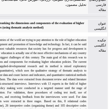
تحلیل مضمون،
Identifying and ranking the dimensions and components of the evaluation of higher
education policies (using thematic analysis method)
Today, all the countries of the world are trying to pay attention to the role of higher education
in national development and promotion of knowledge and technology. In fact, it can be said
that one of the most valuable resources that society has for progress and development is
education. Higher education is actually one of the most effective mechanisms of any country
to deal with the biggest challenges of this century. The main goal of this research was to
identify dimensions and components for evaluating higher education policies. The current
research is an applied-developmental research and its method is mixed exploratory
(qualitative and quantitative), which uses the qualitative strategy of thematic analysis to
analyze and analyze data and count factors and indicators, and quantitative statistical methods
are used to rank them. The data were extracted from document review and related literature
and in-depth semi-structured interviews. Interviews with 13 experts in the field of higher
education and policy making were conducted in a targeted manner until the stage of
theoretical saturation. For validation, three procedures of coding test itself, use of
independent coders, and receiving feedback from the interviewees were used. For data
analysis, concepts were extracted in three stages. Based on this, 8 relational codes
(overarching theme), 26 interpretive codes (organizing theme) and 105 descriptive codes