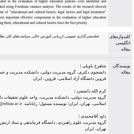
(basic theme) related to the evaluation of higher education policies were identified and
extracted and ranked using Friedman variance analysis. The results of the research showed
that the components of "educational and cultural factors, legal factors and legal institution"
are among the most important effective components in the evaluation of higher education
policies, and among them, educational and cultural factors have the first priority.
خط‌مشی‌گذاری عمومی, ارزیابی, آموزش عالی, سیاست‌های کلی نظام, تحلیل مضمون
شاهرخ باویلی |
دانشجوی دکتری، گروه مدیریت دولتی، دانشکده مدیریت و حسابداری واحد
قزوین دانشگاه آزاد اسلامی، قزوین، ایران.
کرم الله دانشفرد |
گروه مدیریت دولتی، دانشکده مدیریت، واحد علوم تحقیقات دانشگاه آزاد
اسلامی، تهران، ایران؛ نویسنده مسئول؛ رایانامه: daneshfard@srbiau.ac.ir
داود آقامحمدی |
گروه مدیریت علوم راهبردی، دانشگاه فرماندهی و ستاد ارتش ج.ا.ایران،
تهران، ایران