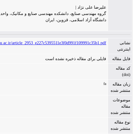
علیرضا علی نژاد |
گروه مهندسی صنایع، دانشکده مهندسی صنایع و مکانیک، واحد قزوین،
دانشگاه آزاد اسلامی، قزوین، ایران
https://issk.sndu.ac.ir/article_2953_e227c5395511e3f0d991f109991c35b1.pdf
فایلی برای مقاله ذخیره نشده است
fa