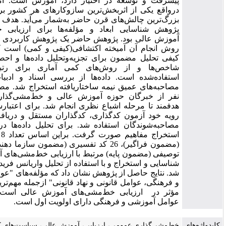
پیشرفت و توسعه در اختیار دارد، آموزش است. آموزش عالی
درواقع یکی از اثربخش‌ترین سازوکارهای هر کشور برای مقابله با
بزرگ‌ترین چالش‌های قرن حاضر به‌شمار می‌آید. هدف اصلی در این
پژوهش شناسایی ابعاد و مؤلفه‌ها برای ارزیابی خط‌مشی‌های
آموزش عالی بود. پژوهش حاضر یک پژوهش کاربردی - توسعه‌ای و
روش انجام آن آمیخته اکتشافی(کیفی و کمی) است که از راهبرد
کیفی تحلیل مضمون برای تجزیه‌وتحلیل داده‌ها و احصاء عوامل و
شاخص‌ها و از روش‌های کمی آماری برای رتبه‌بندی آن‌ها
استفاده‌شده است. داده‌ها از بررسی اسناد و ادبیات مرتبط و
مصاحبه‌های عمیق نیمه ساختاریافته استخراج شد. مصاحبه‌ها با 13
نفر از خبرگان حوزه آموزش عالی و خط‌مشی‌گذاری به‌صورت
هدفمند تا مرحله اشباع نظری انجام شد. برای اعتبارسنجی از سه
رویه خود آزمون کدگذاری، کدگذاران مستقل و دریافت بازخور از
مصاحبه‌شوندگان استفاده شد. برای تحلیل داده‌ها در سه مرحله
استخراج مفاهیم صورت گرفت. براین اساس تعداد 8 کد رابطه‌ای
(مضمون فراگیر)، 26 کد تفسیری (مضمون سازما‌ دهنده) و 105 کد
توصیفی (مضمون پایه) مرتبط با ارزیابی خط‌مشی‌های آموزش عالی
شناسایی و استخراج و با استفاده از تحلیل واریانس فریدمن رتبه‌بندی
شد. نتایج حاصل از پژوهش نشان داد که مؤلفه‌های "عوامل آموزشی
و فرهنگی، عوامل قانونی و نهاد قانونی" ازجمله مهم‌ترین مؤلفه‌های
مؤثر در ارزیابی خط‌مشی‌های آموزش عالی است و دراین‌بین
عوامل آموزشی و فرهنگی دارای اولویت اول است.
خط‌مشی‌گذاری عمومی، ارزیابی، آموزش عالی، سیاست‌های کلی نظام،