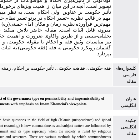
گوناگونی از تأثیرپذیری احکام و موضوعات از حکومت قابل
تصویر است. آنچه در این میان از اهمیت ویژه‏ای برخوردار است،
تأثیر حکومت بر عناوین اولی احکام است. به نظر می‏رسد این
مهم در قالب نظریه «تغییر احکام در پرتو تغییر نظام حاکم» که
مهم‌ترین فرآورده نظریه زمان و مکان امام خمینی(ره) به شمار
می‏رود، قابل اثبات است. مقاله حاضر تلاش می‏کند با روش
تحلیلی-تبیینی و از طریق واکاوی ضرورت و اهمیت حکومت و
نیز مناسبات وثیق فقه و احکام با مقوله حکومت، و از کانال
گفتمان رویکرد حکومتی به فقه (فقه حکومتی) به اثبات این مهم
بپردازد.
‌های
فقه حکومتی، فقاهت حکومتی، تأثیر حکومت بر احکام، زمینه احکام،
The impact of the governance type on permissibility and impermissibility of
commandments with emphasis on Imam Khomeini's viewpoints
One of the basic questions in the field of figh (Islamic jurisprudence) and ijtihad
(independent reasoning) is how commandments and subject matters are influenced by
the government and its type especially when the society is ruled by religious
jurisprudence and sentences. There are various methods by which commandments