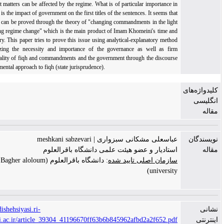
and subject matters can be affected by the regime. What is of particular importance in
this regard is the impact of government on the first titles of the sentences. It seems that
this notion can be proved through the theory of "changing commandments in the light
of the ruling regime change" which is the main product of Imam Khomeini's time and
space theory. This paper tries to prove this issue using analytical-explanatory method
and analyzing the necessity and importance of the governance as well as firm
proportionality of fiqh and commandments and the government through the discourse
on governmental approach to fiqh (state jurisprudence).
‌های
ن
عباسعلی مشکانی سبزواری | meshkani sabzevari
استادیار و عضو هیئت علمی دانشگاه باقرالعلوم
سازمان اصلی تایید شده
: دانشگاه باقرالعلوم (Bagher aloloum
university)
http://andishehsiyasi.ri-
khomeini.ac.ir/article_39304_41196670ff63b6b845962afbd2a2f652.pdf