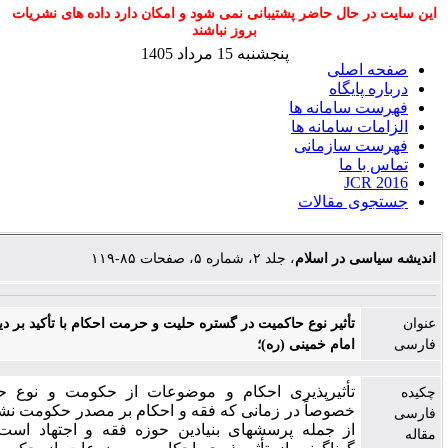
 در حال حاضر پشتیبانی نمی شود و امکان دارد داده های نشریات
بروز نباشند
پنجشنبه 15 مرداد 1405
حه اصلی
اره پایگاه
ست سامانه ها
امات سامانه ها
ست سازمانی
س با ما
JCR 2
جوی مقالات
سیاسی در اسلام
، جلد ۲، شماره ۵، صفحات ۸۵-۱۱۹
تأثیر نوع حاکمیت در گستره حلیت و حرمت احکام با تأکید بر دیدگاه‏های
امام خمینی (ره)؛
تأثیرپذیری احکام و موضوعات از حکومت و نوع حاکمیت،
خصوصاً در زمانی که فقه و احکام بر مصدر حکومت نشسته‏اند،
از جمله پرسش‏های بنیادین حوزه فقه و اجتهاد است. انحای