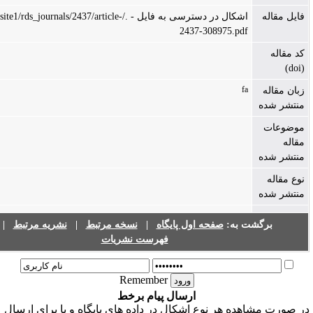
له
اشکال در دسترسی به فایل - ./files/site1/rds_journals/2437/article-
2437-308975.pdf
fa
له
ده
ت
ده
ه
ده
برگشت به:
صفحه اول پایگاه
|
نسخه مرتبط
|
نشریه مرتبط
|
فهرست نشریات
Remember
ارسال پیام برخط
مشاهده هر نوع اشکال در داده های پایگاه و یا برای ارسال