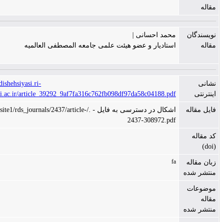
ان
محمد احسانی |
استادیار و عضو هیئت علمی جامعه المصطفی العالمیه
http://andishehsiyasi.ri-
khomeini.ac.ir/article_39292_9af7fa316c762fb098df97da58c04188.pdf
له
اشکال در دسترسی به فایل - ./files/site1/rds_journals/2437/article-
2437-308972.pdf
fa
له
شده
ت
شده