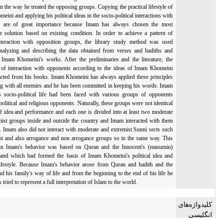
observed in the way he treated the opposing groups. Copying the practical lifestyle of
Imam Khomeini and applying his political ideas in the socio-political interactions with
opponents are of great importance because Imam has always chosen the most
appropriate solution based on existing condition. In order to achieve a pattern of
Imam's interaction with opposition groups, the library study method was used
through analyzing and describing the data obtained from verses and hadiths and
especially Imam Khomeini's works. After the preliminaries and the literature, the
principles of interaction with opponents according to the ideas of Imam Khomeini
were extracted from his books. Imam Khomeini has always applied these principles
in engaging with all enemies and he has been committed in keeping his words. Imam
during his socio-political life had been faced with various groups of opponents
including political and religious opponents. Naturally, these groups were not identical
in terms of idea and performance and each one is divided into at least two moderate
and extremist groups inside and outside the country and Imam interacted with them
differently. Imam also did not interact with moderate and extremist Sunni sects such
as Wahhabi and also arrogance and non arrogance groups so in the same way. This
diversity in Imam's behavior was based on Quran and the Innocent's (masumin)
teachings and which had formed the basis of Imam Khomeini's political idea and
practical lifestyle. Because Imam's behavior arose from Quran and hadith and the
Prophet and his family's way of life and from the beginning to the end of his life he
has always tried to represent a full interpretation of Islam to the world.
‌های