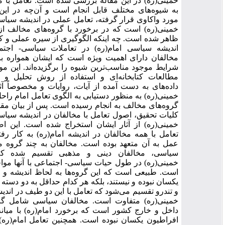
خمینی(ره) در این مقاله بررسی شده است. تعامل با مخالفان
به شیوه‌‌های مختلف قابل انجام است و آن‌‌چه در این تحقیق
مورد واکاوی قرار گرفته، تعامل عملی در اندیشه سیاسی امام
خمینی(ره) است که در برخورد با گروه‌های مخالف از ایشان
ظاهر شده است. چه اینکه الگوگیری از سیره عملی و کاربست
اندیشه سیاسی امام(ره) در تعاملات سیاسی- اجتماعی با
مخالفان دارای اهمیت ویژه است که ایشان همواره براساس
شرایط موجود مناسب‌ترین شیوه را برگزیده‌‌اند. این موضوع با
مطالعات کتابخانه‌‌ای و استفاده از روش تحلیل و توصیف
داده‌‌های به دست آمده از آیات، روایات و مخصوصاً آثار امام
خمینی(ره) به منظور دستیابی به الگوی تعامل امام راحل(ره) با
گروه‌های مخالف به انجام رسیده است. پس از بیان مقدمات و
کلیات تحقیق، اصول تعامل با مخالفان در اندیشه سیاسی امام
خمینی(ره) از آثار ایشان استخراج شده است. این اصول در
تعامل با همه مخالفان در اندیشه امام(ره) به کار رفته و در
عمل به آن متعهد بوده‌‌ است. مخالفان به چند گروه مخالفان
سیاسی، مخالفان دینی و مذهبی تقسیم شده که امام
خمینی(ره) در طول حیات سیاسی- اجتماعی با آنها مواجه بوده
است. طبیعی است که این گروه‌ها به لحاظ اندیشه و عملکرد
یکسان نبوده و نیستند، بلکه هر کدام حداقل به دو دسته میانه‌‌رو
و تندرو تقسیم می‌‌شود که تعامل با این دو طیف در اندیشه امام
خمینی(ره) متفاوت است. مخالفان سیاسی شامل گروه‌های
داخل و خارج کشور است که برخورد امام(ره) با میانه‌‌روها و
افراطیون یکسان نبوده است. همچنین تعامل امام(ره) با اهل