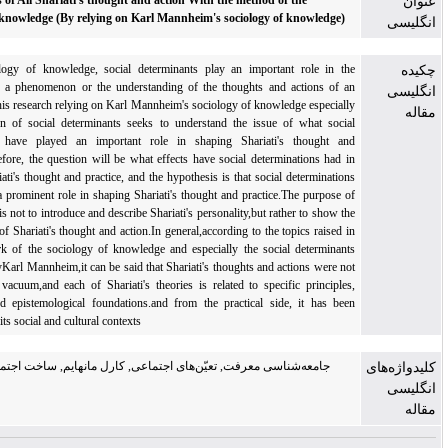
The Analysis of Ali Shariati's thought and action With the method of the
sociology of knowledge (By relying on Karl Mannheim's sociology of knowledge)
In the sociology of knowledge, social determinants play an important role in the
awareness of a phenomenon or the understanding of the thoughts and actions of an
intellectual.This research relying on Karl Mannheim's sociology of knowledge especially
the discussion of social determinants seeks to understand the issue of what social
determinants have played an important role in shaping Shariati's thought and
practice.Therefore, the question will be what effects have social determinations had in
shaping Shariati's thought and practice, and the hypothesis is that social determinations
have played a prominent role in shaping Shariati's thought and practice.The purpose of
this research is not to introduce and describe Shariati's personality,but rather to show the
social origin of Shariati's thought and action.In general,according to the topics raised in
the framework of the sociology of knowledge and especially the social determinants
considered byKarl Mannheim,it can be said that Shariati's thoughts and actions were not
formed in a vacuum,and each of Shariati's theories is related to specific principles,
principles and epistemological foundations.and from the practical side, it has been
influenced byits social and cultural contexts
جامعه‌شناسی معرفت, تعیّن‌های اجتماعی, کارل مانهایم, ساخت اجتماعی واقعیت,
ی
شریعتی