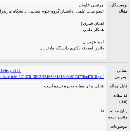
مرتضی علویان |
عضو هیات علمی (دانشیار)گروه علوم سیاسی دانشگاه مازندران
لقمان قنبری |
همکار علمی
امید عزیزیان |
دانش آموخته دکتری دانشگاه مازندران
https://andishehsiyasi.ri-
khomeini.ac.ir/article_171370_3812ff248395181699b6174770ad7518.pdf
فایلی برای مقاله ذخیره نشده است
fa