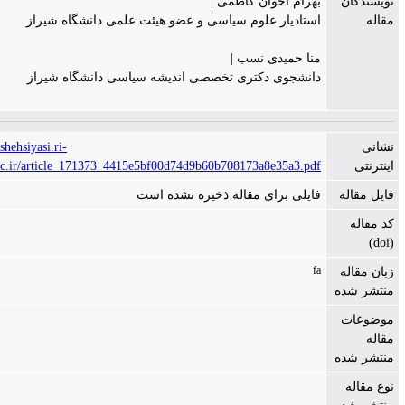
بهرام اخوان کاظمی |
استادیار علوم سیاسی و عضو هیئت علمی دانشگاه شیراز
منا حمیدی نسب |
دانشجوی دکتری تخصصی اندیشه سیاسی دانشگاه شیراز
https://andishehsiyasi.ri-
khomeini.ac.ir/article_171373_4415e5bf00d74d9b60b708173a8e35a3.pdf
فایلی برای مقاله ذخیره نشده است
fa
ه
ه