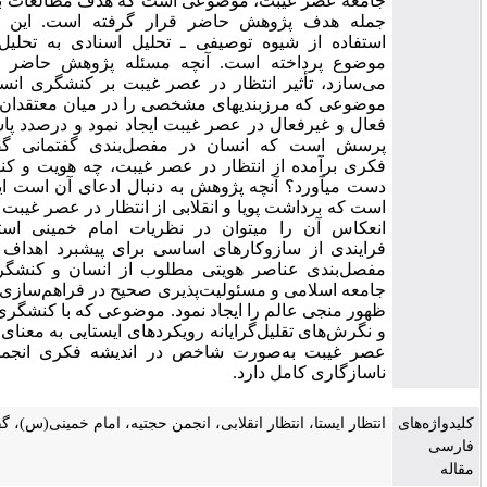
جامعه عصر غیبت، موضوعی است که هدف مطالعات بسیاری از
جمله هدف پژوهش حاضر قرار گرفته است. این نوشتار با
استفاده از شیوه توصیفی ـ تحلیل اسنادی به تحلیل گفتمانی
موضوع پرداخته است. آنچه مسئله پژوهش حاضر را مطرح
می‌سازد، تأثیر انتظار در عصر غیبت بر کنشگری انسان است؛
موضوعی که مرزبندی­های مشخصی را در میان معتقدان به حضور
فعال و غیرفعال در عصر غیبت ایجاد نمود و درصدد پاسخ به این
پرسش است که انسان در مفصل‌بندی گفتمانی گفتمان‌های
فکری برآمده از انتظار در عصر غیبت، چه هویت و کنشی را به
دست می­آورد؟ آنچه پژوهش به دنبال ادعای آن است این مطلب
است که برداشت پویا و انقلابی از انتظار در عصر غیبت که آیینه و
انعکاس آن را می­توان در نظریات امام خمینی استناد نمود،
فرایندی از سازوکارهای اساسی برای پیشبرد اهداف آرمانی و
مفصل‌بندی عناصر هویتی مطلوب از انسان و کنشگری آن در
جامعه اسلامی و مسئولیت‌پذیری صحیح در فراهم‌سازی بسترهای
ظهور منجی عالم را ایجاد نمود. موضوعی که با کنشگری منفعلانه
و نگرش‌های تقلیل‌گرایانه رویکردهای ایستایی به معنای انتظار در
عصر غیبت به‌صورت شاخص در اندیشه فکری انجمن حجتیه،
ناسازگاری کامل دارد.
ای
انتظار ایستا، انتظار انقلابی، انجمن حجتیه، امام خمینی(س)، گفتمان،