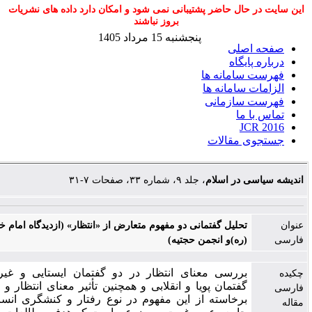
ر حال حاضر پشتیبانی نمی شود و امکان دارد داده های نشریات
بروز نباشند
پنجشنبه 15 مرداد 1405
 اصلی
ه پایگاه
ت سامانه ها
ات سامانه ها
ت سازمانی
با ما
JCR 
وی مقالات
اسی در اسلام
، جلد ۹، شماره ۳۳، صفحات ۷-۳۱
تحلیل گفتمانی دو مفهوم متعارض از «انتظار» (ازدیدگاه امام خمینی
(ره)و انجمن حجتیه)
بررسی معنای انتظار در دو گفتمان ایستایی و غیرانقلابی و
گفتمان پویا و انقلابی و همچنین تأثیر معنای انتظار و انگاره­های
برخاسته از این مفهوم در نوع رفتار و کنشگری انسان در یک