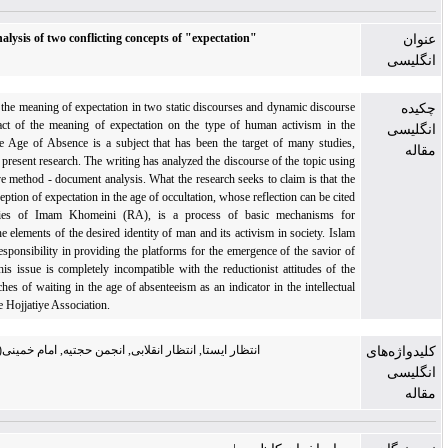
Discourse analysis of two conflicting concepts of "expectation"
Investigating the meaning of expectation in two static discourses and dynamic discourse
and the impact of the meaning of expectation on the type of human activism in the
society of the Age of Absence is a subject that has been the target of many studies,
including the present research. The writing has analyzed the discourse of the topic using
the descriptive method - document analysis. What the research seeks to claim is that the
dynamic perception of expectation in the age of occultation, whose reflection can be cited
in the theories of Imam Khomeini (RA), is a process of basic mechanisms for
articulating the elements of the desired identity of man and its activism in society. Islam
and correct responsibility in providing the platforms for the emergence of the savior of
the world. This issue is completely incompatible with the reductionist attitudes of the
static approaches of waiting in the age of absenteeism as an indicator in the intellectual
thought of the Hojjatiye Association.
انتظار ایستا, انتظار انقلابی, انجمن حجتیه, امام خمینی(س), گفتمان
ای