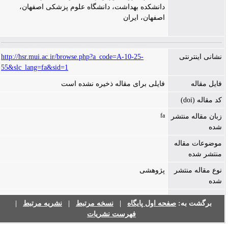
دانشکده بهداشت، دانشگاه علوم پزشکی اصفهان،
اصفهان، ایران
نشانی اینترنتی
http://hsr.mui.ac.ir/browse.php?a_code=A-10-25-
55&slc_lang=fa&sid=1
فایل مقاله
فایلی برای مقاله ذخیره نشده است
کد مقاله (doi)
fa
زبان مقاله منتشر
شده
موضوعات مقاله
منتشر شده
نوع مقاله منتشر
پژوهشی
شده
برگشت به:
صفحه اول پایگاه
|
نسخه مرتبط
|
نشریه مرتبط
|
فهرست نشریات