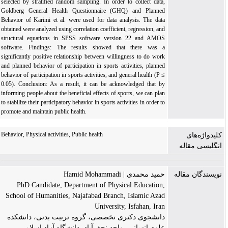
selected by stratified random sampling. In order to collect data,
Goldberg General Health Questionnaire (GHQ) and Planned
Behavior of Karimi et al. were used for data analysis. The data
obtained were analyzed using correlation coefficient, regression, and
structural equations in SPSS software version 22 and AMOS
software. Findings: The results showed that there was a
significantly positive relationship between willingness to do work
and planned behavior of participation in sports activities, planned
behavior of participation in sports activities, and general health (P ≤
0.05). Conclusion: As a result, it can be acknowledged that by
informing people about the beneficial effects of sports, we can plan
to stabilize their participatory behavior in sports activities in order to
promote and maintain public health.
Behavior, Physical activities, Public health
کلیدواژه‌های
انگلیسی مقاله
نویسندگان مقاله
حمید محمدی | Hamid Mohammadi
PhD Candidate, Department of Physical Education,
School of Humanities, Najafabad Branch, Islamic Azad
University, Isfahan, Iran
دانشجوی دکتری تخصصی، گروه تربیت بدنی، دانشکده
علوم انسانی، واحد نجف‌آباد، دانشگاه آزاد اسلامی،