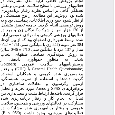
انجام پژوهش حاضر، ارایه مدل مشارکت در
فعالیت‎های ورزشی با سطح سلامت عمومی و نقش
تعدیل‎گر آگاهی بر اساس نظریه رفتار برنامه‌ریزی
شده بود. روش‌ها: این مطالعه از نوع همبستگی و
از نظر شیوه جمع‌آوری اطلاعات، پیمایشی بود و به
روش توصیفی انجام گردید. جامعه تحقیق متشکل
از 120 هزار نفر از شرکت‌کنندگان زن و مرد در
فعالیت‏های ورزشی گروهی و انفرادی عمومی ارایه
شده توسط شهرداری اصفهان بود که از بین آن‌ها،
384 نفر نمونه (247 زن با میانگین سنی 1/14 ± 0/42
سال و 137 مرد با میانگین سنی 7/10 ± 0/46 سال)
به روش نمونه‌گیری تصادفی طبقه‎ای انتخاب
شدند. به منظور جمع‌آوری داده‌ها، از
پرسش‌نامه‎های سلامت عمومی Goldberg
(General Health Questionnaire یا GHQ) و رفتار
برنامه‌ریزی شده کریمی و همکاران استفاده
گردید. داده‌ها با استفاده از ضریب همبستگی،
آزمون رگرسیون و معادلات ساختاری در
نرم‌افزارهای SPSS و Amos مورد تجزیه و تحلیل
قرار گرفت. یافته‌ها: ارتباط مثبت و معنی‌داری بین
تمایل به انجام کار و رفتار برنامه‌ریزی ‎شده
مشارکت در فعالیت‎های ورزشی و همچنین، سلامت
عمومی و رفتار برنامه‎ریزی شده مشارکت در
فعالیت‌های ورزشی، وجود داشت (05/0 ≥ P).