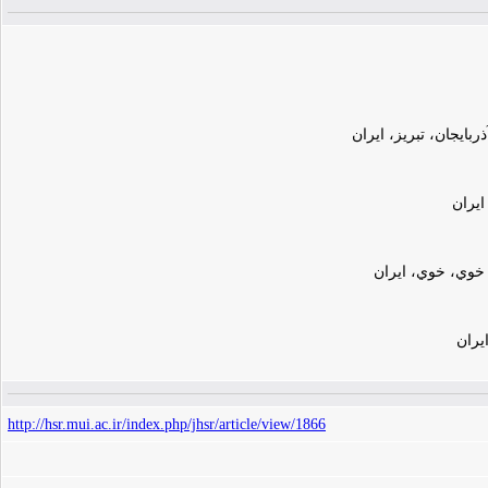
ایجان، تبریز، ایران
ايران
 خوي، خوي، ايران
يران
http://hsr.mui.ac.ir/index.php/jhsr/article/view/1866