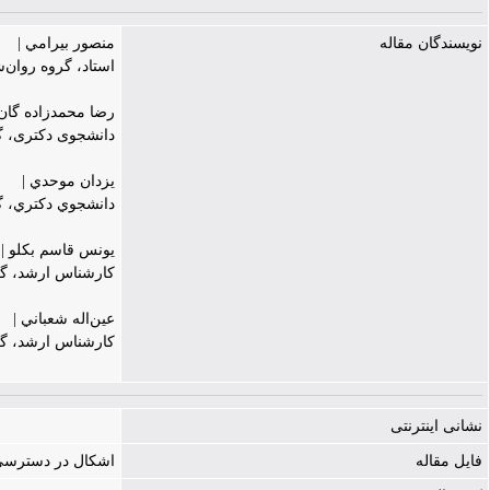
نویسندگان مقاله
منصور بيرامي |
استاد، گروه روان‌ش
رضا محمدزاده گان 
دانشجوی دکتری، گر
يزدان موحدي |
دانشجوي دکتري، گر
يونس قاسم بکلو |
کارشناس ارشد، گرو
عين‌اله شعباني |
کارشناس ارشد، گرو
نشانی اینترنتی
فایل مقاله
اشکال در دسترسی به فایل - ./cle-188-2469324.pdf