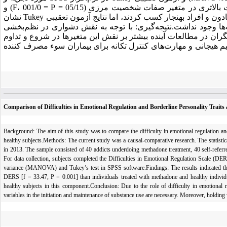
تحلیل قرار گرفت.یافته‌ها: یافته‌ها نشان داد که افراد خودمعرف (بدون درمان)، نمرات بالاتری در متغیر صفات شخصیت مرزی (05/15 = F، 001/0 = P) و
دشواری در نظم‌بخشی هیجانی (47/33 = F، 001/0 = P) نسبت به افراد تحت درمان با متادون و افراد بهنجار کسب کردند، اما نتایج آزمون تعقیبی Tukey نشان
فه‌ها وجود نداشت.نتیجه‌گیری: با توجه به نقش دشواری در نظم‌بخشی
 در مطالعات آینده بیشتر بر نقش این متغیرها در شروع و تداوم
یم هیجانی و مهارت‌های کنترل تکانه برای بیماران سوء مصرف کننده
Comparison of Difficulties in Emotional Regulation and Borderline Personality Trai
Background: The aim of this study was to compare the difficulty in emotional regulation and
healthy subjects.Methods: The current study was a causal-comparative research. The statistica
in 2013. The sample consisted of 40 addicts underdoing methadone treatment, 40 self-referr
For data collection, subjects completed the Difficulties in Emotional Regulation Scale (D
variance (MANOVA) and Tukey’s test in SPSS software.Findings: The results indicated that 
DERS [f = 33.47, P = 0.001] than individuals treated with methadone and healthy individu
healthy subjects in this component.Conclusion: Due to the role of difficulty in emotional r
variables in the initiation and maintenance of substance use are necessary. Moreover, holding