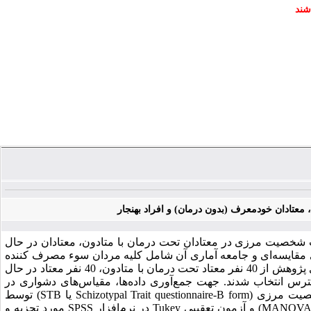
شند
عتادان خودمعرف (بدون درمان) و افراد بهنجار
شخصیت مرزی در معتادان تحت درمان با متادون، معتادان در حال
ی مقایسه‌ای و جامعه آماری آن شامل کلیه مردان سوء مصرف کننده
مواد مراجعه کننده به مراکز ترک اعتیاد شهرستان خوی در سال 1392 بود. نمونه آماری پژوهش از 40 نفر معتاد تحت درمان با متادون، 40 نفر معتاد در حال
به صورت در دسترس انتخاب شدند. جهت جمع‌آوری داده‌ها، مقیاس‌های دشواری در
نظم‌بخشی هیجانی (Difficulties in Emotion Regulation Scale یا DERS) و صفات شخصیت مرزی (Schizotypal Trait questionnaire-B form یا STB) توسط
شرکت کنندگان تکمیل گردید. داده‌ها با استفاده از آزمون‌ تحلیل واریانس چند متغیره (MANOVA) و آزمون تعقیبی Tukey در نرم‌افزار SPSS مورد تجزیه و