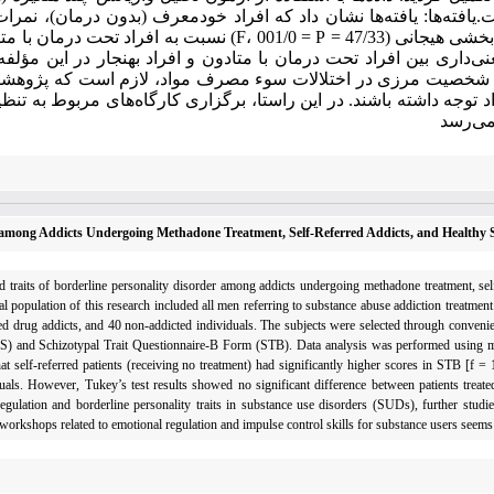
نی‌داری بین افراد تحت درمان با متادون و افراد بهنجار در این مؤل
شخصیت مرزی در اختلالات سوء مصرف مواد، لازم است که پژوهشگران
وجه داشته باشند. در این راستا، برگزاری کارگاه‌های مربوط به تنظ
می‌رسد
ts among Addicts Undergoing Methadone Treatment, Self-Referred Addicts, and Healthy 
 traits of borderline personality disorder among addicts undergoing methadone treatment, self
l population of this research included all men referring to substance abuse addiction treatment
ed drug addicts, and 40 non-addicted individuals. The subjects were selected through conven
ERS) and Schizotypal Trait Questionnaire-B Form (STB). Data analysis was performed using mu
self-referred patients (receiving no treatment) had significantly higher scores in STB [f =
als. However, Tukey’s test results showed no significant difference between patients trea
egulation and borderline personality traits in substance use disorders (SUDs), further studie
 workshops related to emotional regulation and impulse control skills for substance users seems