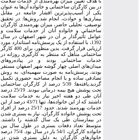
با هدف تعیین میزان بهره‌مندی از خدمات سلامت
در بین کارگران ساختمانی و خانواده آن‌ها به عنوان
یکی از آسیب‌پذیرترین اقشار جامعه در مقابل
بیماری‌ها و حوادث، انجام شد.روش‌ها: در تحقیق
توصیفی- تحلیلی حاضر، میزان بهره‌مندی کارگران
ساختمانی و خانواده آنان از خدمات سلامت و
عوامل تأثیرگذار بر آن در شهر اصفهان در سال
1392، با استفاده از یک پرسش‌نامه استاندارد مورد
ارزیابی قرار گرفت. بدین منظور، برای 400 کارگر
ساختمانی متأهل که منتظر به کارگیری روزانه در
خدمات ساختمانی بودند و در پیاده‌روهای
میدان‌های اصلی چهار گوشه شهر اصفهان مستقر
بودند، پرسش‌نامه‌ به صورت سهمیه‌ای، به روش
تصادفی ساده و با انجام مصاحبه حضوری تکمیل
گردید.یافته‌ها: 5/39 درصد از کارگران ساختمانی
تحت پوشش هیچ بیمه درمانی نبودند. 25/19 درصد
آنان طی دو هفته اخیر نیاز به خدمات سلامت
داشتند که از این خانواده‌ها، تنها 43/71 درصد از این
خدمات بهره‌مند شدند. حدود 25/17 درصد از افراد
تحت پوشش خانواده کارگران، نیاز به بستری شدن
در بیمارستان طی یک سال گذشته را داشتند.
متوسط تعداد دفعات بستری در طول سال بین
خانواده کارگران، 54/1 بار در سال بود. 75/4 درصد
خانوارهای کارگران به دلیل بستری شدن در