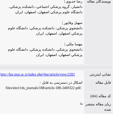
نویسندگان مقاله
رضا خديوي |
دانشيار، گروه پزشکي اجتماعي، دانشکده پزشکي،
دانشگاه علوم پزشکي اصفهان، اصفهان، ايران
سهيل وفاپور |
دانشجوي پزشکي، دانشکده پزشکي، دانشگاه علوم
پزشکي اصفهان، اصفهان، ايران
مهسا مللي |
دانشجوي پزشکي، دانشکده پزشکي، دانشگاه علوم
پزشکي اصفهان، اصفهان، ايران
نشانی اینترنتی
http://hsr.mui.ac.ir/index.php/jhsr/article/view/2282
فایل مقاله
اشکال در دسترسی به فایل -
./files/site1/rds_journals/188/article-188-2469322.pdf
کد مقاله (doi)
fa
زبان مقاله منتشر
شده