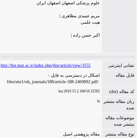
علوم پزشکی اصفهان اصفهان ایران
مریم عمیدی مظاهری |
هیت علمی
اکبر حسن زاده |
نشانی اینترنتی
http://hsr.mui.ac.ir/index.php/jhsr/article/view/3555
فایل مقاله
اشکال در دسترسی به فایل -
./files/site1/rds_journals/188/article-188-2469092.pdf
10.32592/hsr.2019.15.2.100
کد مقاله (doi)
fa
زبان مقاله منتشر
شده
موضوعات مقاله
منتشر شده
نوع مقاله منتشر
مقاله پژوهشی اصیل