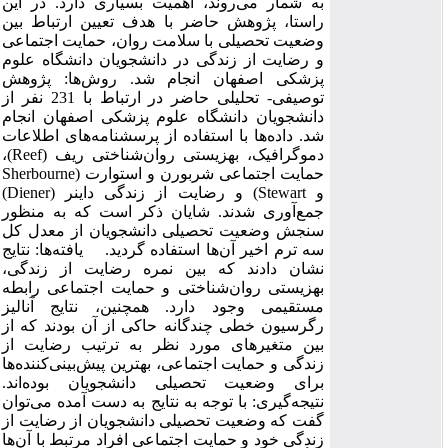
به شمار می‌روند، اهمیت بسیاری دارد. در این
راستا، پژوهش حاضر با هدف تعیین ارتباط بین
وضعیت تحصیلی با سلامت روان، حمایت اجتماعی
و رضایت از زندگی در دانشجویان دانشگاه علوم
پزشکی اصفهان انجام شد. روش‌‌ها: پژوهش
توصیفی- تحلیلی حاضر در ارتباط با 231 نفر از
دانشجویان دانشگاه علوم پزشکی اصفهان انجام
شد. داده‌ها با استفاده از پرسشنامه‌های اطلاعات
دموگرافیک، بهزیستی روان‌شناختی ریف (Reef)،
حمایت اجتماعی شربورن و استوارت (Sherbourne
و Stewart) و رضایت از زندگی داینر (Diener)
جمع‌آوری شدند. شایان ذکر است که به منظور
سنجش وضعیت تحصیلی دانشجویان از معدل کل
سه ترم اخیر آن‌ها استفاده گردید. یافته‌ها: نتایج
نشان دادند که بین نمره رضایت از زندگی،
بهزیستی روان‌شناختی و حمایت اجتماعی رابطه
مستقیمی وجود دارد. همچنین، نتایج آنالیز
رگرسیون خطی چندگانه حاکی از آن بودند که از
بین متغیرهای مورد نظر به ترتیب رضایت از
زندگی و حمایت اجتماعی، بهترین پیش‌بینی‌کننده‌ها
برای وضعیت تحصیلی دانشجویان بوده‌اند.
نتیجه‌گیری: با توجه به نتایج به‌ دست آمده می‌توان
گفت که وضعیت تحصیلی دانشجویان از رضایت از
زندگی خود و حمایت اجتماعی افراد مرتبط با آن‌ها