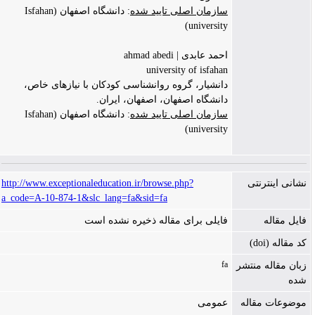
سازمان اصلی تایید شده
: دانشگاه اصفهان (Isfahan
university)
احمد عابدی | ahmad abedi
university of isfahan
دانشیار، گروه روانشناسی کودکان با نیازهای خاص،
دانشگاه اصفهان، اصفهان، ایران.
سازمان اصلی تایید شده
: دانشگاه اصفهان (Isfahan
university)
نشانی اینترنتی
http://www.exceptionaleducation.ir/browse.php?
a_code=A-10-874-1&slc_lang=fa&sid=fa
فایل مقاله
فایلی برای مقاله ذخیره نشده است
کد مقاله (doi)
fa
زبان مقاله منتشر
شده
موضوعات مقاله
عمومی