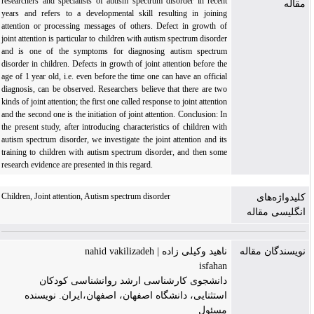
researchers and specialists of autism spectrum disorder in recent
مقاله
years and refers to a developmental skill resulting in joining
attention or processing messages of others. Defect in growth of
joint attention is particular to children with autism spectrum disorder
and is one of the symptoms for diagnosing autism spectrum
disorder in children. Defects in growth of joint attention before the
age of 1 year old, i.e. even before the time one can have an official
diagnosis, can be observed. Researchers believe that there are two
kinds of joint attention; the first one called response to joint attention
and the second one is the initiation of joint attention. Conclusion: In
the present study, after introducing characteristics of children with
autism spectrum disorder, we investigate the joint attention and its
training to children with autism spectrum disorder, and then some
research evidence are presented in this regard.
Children, Joint attention, Autism spectrum disorder
کلیدواژه‌های
انگلیسی مقاله
نویسندگان مقاله
ناهید وکیلی زاده | nahid vakilizadeh
isfahan
دانشجوی کارشناسی ارشد روانشناسی کودکان
استثنایی، دانشگاه اصفهان، اصفهان،ایران. نویسنده
مسئول