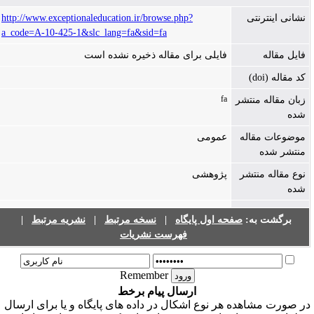
نشانی اینترنتی
http://www.exceptionaleducation.ir/browse.php?
a_code=A-10-425-1&slc_lang=fa&sid=fa
فایل مقاله
فایلی برای مقاله ذخیره نشده است
کد مقاله (doi)
fa
زبان مقاله منتشر
شده
موضوعات مقاله
عمومی
منتشر شده
نوع مقاله منتشر
پژوهشی
شده
برگشت به:
صفحه اول پایگاه
|
نسخه مرتبط
|
نشریه مرتبط
|
فهرست نشریات
Remember
ارسال پیام برخط
ر صورت مشاهده هر نوع اشکال در داده های پایگاه و یا برای ارسال