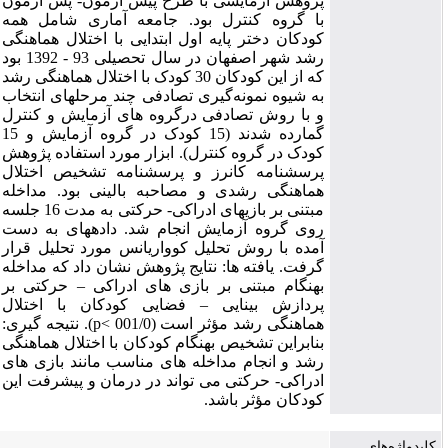
پژوهش آزمایشی با طرح پیش ­آزمون- پس­ آزمون
با گروه کنترل بود. جامعه آماری شامل همه
کودکان دختر پایه­ اول ابتدایی با اختلال هماهنگی
رشد شهر اصفهان در سال تحصیلی 93 - 1392 بود
که از این کودکان 30 کودک با اختلال هماهنگی رشد
به شیوه نمونه‌گیری تصادفی چند مرحله­­ای انتخاب
و با روش تصادفی درگروه­ های آزمایش و کنترل
گمارده شدند (15 کودک در گروه آزمایش و 15
کودک در گروه کنترل). ابزار مورد استفاده پژوهش
پرسش­نامه­ کانرز و پرسشنامه تشخیص اختلال
هماهنگی رشدی و مصاحبه بالینی بود. مداخله
مبتنی بر بازی­های ادراکی- حرکتی به مدت 16 جلسه
روی گروه آزمایش انجام شد. داده­های به دست
آمده با روش تحلیل کوواریانس مورد تحلیل قرار
گرفت. یافته ها: نتایج پژوهش نشان داد که مداخله
بهنگام مبتنی بر بازی­ های ادراکی – حرکتی بر
پردازش بینایی – فضایی کودکان با اختلال
هماهنگی رشد مؤثر است (001/0 >p). نتیجه گیری:
بنابراین تشخیص بهنگام کودکان با اختلال هماهنگی
رشد و انجام مداخله ­های مناسب مانند بازی­ های
ادراکی- حرکتی می ­تواند در درمان و پیشرفت این
کودکان مؤثر باشد.
کلیدواژه‌های