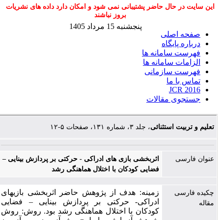
این سایت در حال حاضر پشتیبانی نمی شود و امکان دارد داده های نشریات
بروز نباشند
پنجشنبه 15 مرداد 1405
صفحه اصلی
درباره پایگاه
فهرست سامانه ها
الزامات سامانه ها
فهرست سازمانی
تماس با ما
JCR 2016
جستجوی مقالات
تعلیم و تربیت استثنائی
، جلد ۳، شماره ۱۳۱، صفحات ۵-۱۲
عنوان فارسی
اثربخشی بازی های ادراکی - حرکتی بر پردازش بینایی –
فضایی کودکان با اختلال هماهنگی رشد
زمینه: هدف از پژوهش حاضر اثربخشی بازی­های
چکیده فارسی
ادراکی-­ حرکتی بر پردازش بینایی – فضایی
مقاله
کودکان با اختلال هماهنگی رشد بود. روش: روش