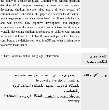
the ability to acquire language. Children with Autism spectrum
disorders (ASD) acquire language the same way as typically
developing children however, they use a different system of
communication. Conclusion: This paper will describe the difficulties
in language usage in social situations faced by children with Autism,
and will discuss how cognitive development and language
acquisition shape the ways in which social interaction differs in
typically developing children as compared to children with Autism
in middle childhood. It will also illustrate multiple factors that may
contribute to the deficiencies noted in ASD and what is being done
to address those issues.
Autism, Social interaction, Language, Intervention
کلیدواژه‌های
انگلیسی مقاله
نویسندگان مقاله
سیده مریم فضایلی | seyyedeh maryam fazaeli
ferdowsi university of mashhad
دانشگاه فردوسی مشهد، دانشکده ادبیات، گروه
زبانشناسی
سازمان اصلی تایید شده
: دانشگاه فردوسی (Ferdowsi
university)