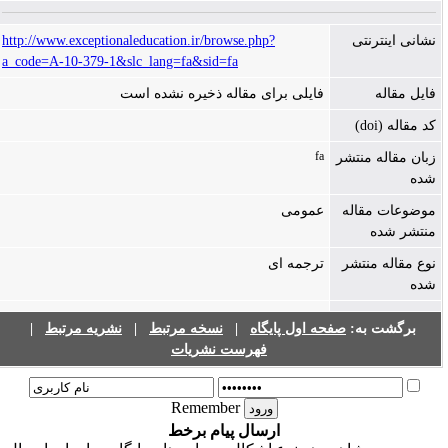
نشانی اینترنتی
http://www.exceptionaleducation.ir/browse.php?
a_code=A-10-379-1&slc_lang=fa&sid=fa
فایل مقاله
فایلی برای مقاله ذخیره نشده است
کد مقاله (doi)
fa
زبان مقاله منتشر
شده
موضوعات مقاله
عمومی
منتشر شده
نوع مقاله منتشر
ترجمه ای
شده
برگشت به:
صفحه اول پایگاه
|
نسخه مرتبط
|
نشریه مرتبط
|
فهرست نشریات
Remember
ارسال پیام برخط