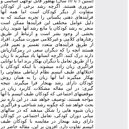
(سنین 5 تا 10 سال) به­طور قابل توجهی اساسی و
ضروری هستند. اگرچه رشد برخی از کودکان
متفاوت از دیگر کودکان است اما همه آن­ها
فرآیندهای ذهنی یکسانی را تجربه می­کنند که به
دلیل عوامل مختلفی این فرآیندها ممکن است
منجر به رشد کودکان یا مانع رشد آن­ها شوند. زبان
بخشی از وجود بشر است و ارتباط از طریق
رفتارهای کلامی و غیرکلامی صورت می­گیرد. افراد
از طریق فرآیندهای متعدد تفسیر و تعبیر قادر
هستند آنچه را که دیگران سعی در رمزگذاری­اش
دارند درک کنند. اگرچه انسان­ها یاد می­گیرند تا زبان
را از طریق تعامل با دیگران به­کار برند اما با توانایی
فراگیری زبان زاده می­شوند. با این­که کودکان با
اختلال­های طیف اتیسم نظام ارتباطی متفاوتی را
به­کار می­گیرند اما آن­ها زبان را به همان روش
کودکان دارای رشد بهنجار فرا می­گیرند. نتیجه
گیری: در این مقاله مشکلات کاربرد زبان در
موقعیت­های اجتماعی­ که کودکان طیف اتیسم با آن­ها
مواجه هستند، توصیف خواهد شد. در این باره نیز
بحث خواهد شد که چگونه رشد شناختی و فراگیری
زبان شیوه­ هایی را شکل می­دهند که در سال­های
میانی دوران کودکی، تعامل اجتماعی در کودکان
دارای رشد بهنجار در مقایسه با کودکان طیف
اتیسم تفاوت دارد. افزون بر این، مقاله حاضر در