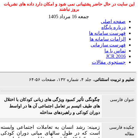
این سایت در حال حاضر پشتیبانی نمی شود و امکان دارد داده های نشریات
بروز نباشند
جمعه 16 مرداد 1405
صفحه اصلی
درباره پایگاه
فهرست سامانه ها
الزامات سامانه ها
فهرست سازمانی
تماس با ما
JCR 2016
جستجوی مقالات
تعلیم و تربیت استثنائی
، جلد ۴، شماره ۱۳۲، صفحات ۵۶-۶۴
عنوان فارسی
چگونگی تأثیر کمبود ویژگی های زبانی کودکان با اختلال
های طیف اتیسم بر تعامل اجتماعی آن ها در اواسط
دوران کودکی و راهبردهای مداخله
زمینه: رشد انسان به تعاملات اجتماعی وابسته
چکیده فارسی
است که در طول سال­های میانی دوران کودکی
مقاله