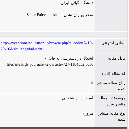
دانشگاه گیلان،ایران.
سحر پهلوان نشان | Sahar Palevanneshan
نشانی اینترنتی
http://exceptionaleducation.ir/browse.php?a_code=A-10-
29-16&slc_lang=fa&sid=1
فایل مقاله
اشکال در دسترسی به فایل -
./files/site1/rds_journals/727/article-727-1184332.pdf
کد مقاله (doi)
fa
زبان مقاله منتشر
شده
موضوعات مقاله
آسیب دیده شنوایی
منتشر شده
نوع مقاله منتشر
مروری
شده