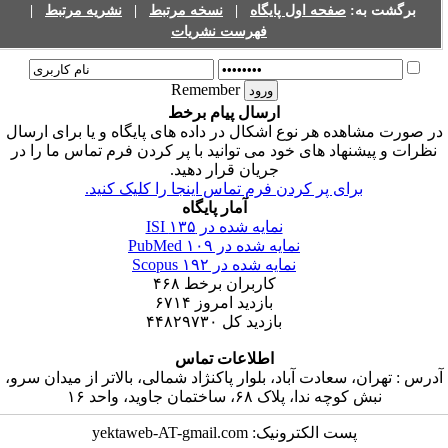
برگشت به:
صفحه اول پایگاه
|
نسخه مرتبط
|
نشریه مرتبط
|
فهرست نشریات
Remember
ارسال پیام برخط
ر صورت مشاهده هر نوع اشکال در داده های پایگاه و یا برای ارسال
نظرات و پیشنهاد های خود می توانید با پر کردن فرم تماس ما را در
جریان قرار دهید.
برای پر کردن فرم تماس اینجا را کلیک کنید.
آمار پایگاه
نمایه شده در ISI
۱۳۵
نمایه شده در PubMed
۱۰۹
نمایه شده در Scopus
۱۹۲
کاربران برخط
۴۶۸
بازدید امروز
۶۷۱۴
بازدید کل
۴۴۸۲۹۷۳۰
اطلاعات تماس
درس : تهران، سعادت آباد، بلوار پاکنژاد شمالی، بالاتر از میدان سرو،
نبش کوچه ندا، پلاک ۶۸، ساختمان جاوید، واحد ۱۶
پست الکترونیک: yektaweb-AT-gmail.com