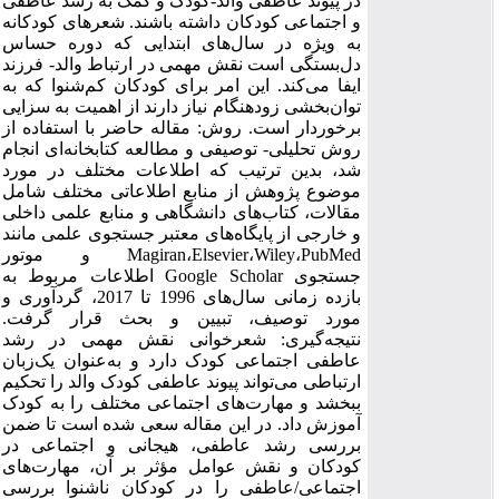
در پیوند عاطفی والد-کودک و کمک به رشد عاطفی
و اجتماعی کودکان داشته باشند. شعرهای کودکانه
به ویژه در سال‌های ابتدایی که دوره حساس
دل‌بستگی است نقش مهمی در ارتباط والد- فرزند
ایفا می‌کند. این امر برای کودکان کم‌شنوا که به
توان‌بخشی زودهنگام نیاز دارند از اهمیت به سزایی
برخوردار است. روش: مقاله حاضر با استفاده از
روش تحلیلی- توصیفی و مطالعه کتابخانه‌ای انجام
شد، بدین ترتیب که اطلاعات مختلف در مورد
موضوع پژوهش از منابع اطلاعاتی مختلف شامل
مقالات، کتاب‌های دانشگاهی و منابع علمی داخلی
و خارجی از پایگاه‌های معتبر جستجوی علمی مانند
Magiran،Elsevier،Wiley،PubMed و موتور
جستجوی Google Scholar اطلاعات مربوط به
بازده زمانی سال‌های 1996 تا 2017، گردآوری و
مورد توصیف، تبیین و بحث قرار گرفت.
نتیجه‌گیری: شعرخوانی نقش مهمی در رشد
عاطفی اجتماعی کودک دارد و به‌عنوان یک‌زبان
ارتباطی می‌تواند پیوند عاطفی کودک والد را تحکیم
ببخشد و مهارت‌های اجتماعی مختلف را به کودک
آموزش داد. در این مقاله سعی شده است تا ضمن
بررسی رشد عاطفی، هیجانی و اجتماعی در
کودکان و نقش عوامل مؤثر بر آن، مهارت‌های
اجتماعی/عاطفی را در کودکان ناشنوا بررسی