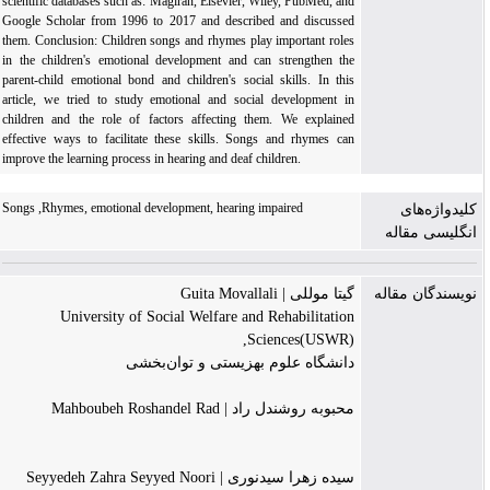
scientific databases such as: Magiran, Elsevier, Wiley, PubMed, and
Google Scholar from 1996 to 2017 and described and discussed
them. Conclusion: Children songs and rhymes play important roles
in the children's emotional development and can strengthen the
parent-child emotional bond and children's social skills. In this
article, we tried to study emotional and social development in
children and the role of factors affecting them. We explained
effective ways to facilitate these skills. Songs and rhymes can
improve the learning process in hearing and deaf children.
Songs ,Rhymes, emotional development, hearing impaired
کلیدواژه‌های
انگلیسی مقاله
نویسندگان مقاله
گیتا موللی | Guita Movallali
University of Social Welfare and Rehabilitation
Sciences(USWR),
دانشگاه علوم بهزیستی و توان‌بخشی
محبوبه روشندل راد | Mahboubeh Roshandel Rad
سیده زهرا سیدنوری | Seyyedeh Zahra Seyyed Noori