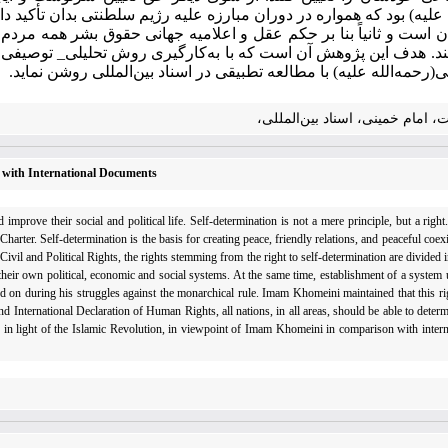
علیه) بود که همواره در دوران مبارزه علیه رژیم سلطنتی بدان تأکید داش
ن است و ثانیاً بنا بر حکم عقل و اعلامیه جهانی حقوق بشر همه مرد
ایند. هدف این پژوهش آن است که با به‌کارگیری روش تحلیلی_ توصیفی م
ی(رحمه‌الله علیه) با مطالعه تطبیقی در اسناد بین‌المللی روشن نماید.
امام خمینی، اسناد بین‌المللی،
 with International Documents
improve their social and political life. Self-determination is not a mere principle, but a right
 Charter. Self-determination is the basis for creating peace, friendly relations, and peaceful coe
Civil and Political Rights, the rights stemming from the right to self-determination are divided i
their own political, economic and social systems. At the same time, establishment of a system 
on during his struggles against the monarchical rule. Imam Khomeini maintained that this ri
d International Declaration of Human Rights, all nations, in all areas, should be able to dete
ation in light of the Islamic Revolution, in viewpoint of Imam Khomeini in comparison with inte