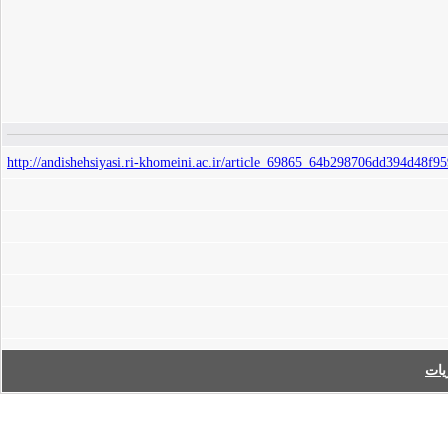
http://andishehsiyasi.ri-khomeini.ac.ir/article_69865_64b298706dd394d48f
ات