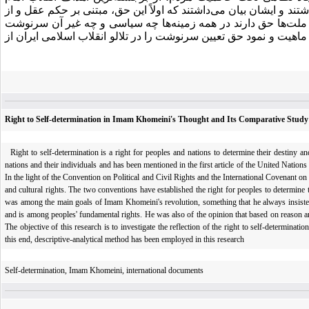
تند و ایشان بیان می‌داشتند که اولاً این حق، مبتنی بر حکم عقل و از
م ملت‌ها حق دارند در همه زمینه‌ها چه سیاسی و چه غیر آن سرنوشت
اهیت و نمود حق تعیین سرنوشت را در تلالو انقلاب اسلامی ایران از
Right to Self-determination in Imam Khomeini's Thought and Its Comparative Study
Right to self-determination is a right for peoples and nations to determine their destiny and 
nations and their individuals and has been mentioned in the first article of the United Nations
In the light of the Convention on Political and Civil Rights and the International Covenant on 
and cultural rights. The two conventions have established the right for peoples to determine 
was among the main goals of Imam Khomeini's revolution, something that he always insisted 
and is among peoples' fundamental rights. He was also of the opinion that based on reason an
The objective of this research is to investigate the reflection of the right to self-determin
this end, descriptive-analytical method has been employed in this research
Self-determination, Imam Khomeini, international documents