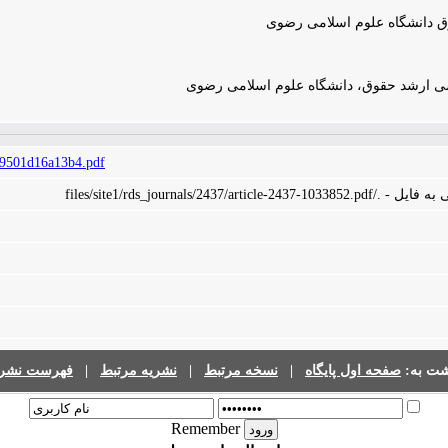
وق دانشگاه علوم اسلامی رضوی
ی ارشد حقوق، دانشگاه علوم اسلامی رضوی
959501d16a13b4.pdf
files/site1/rds_journals/2437/arti
شت به:
صفحه اول پایگاه
|
نسخه مرتبط
|
نشریه مرتبط
|
فهرست نشری
Remember