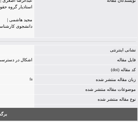
نویسندگان مقاله
عبدالرضا اصغری |
استادیار گروه حق
مجید هاشمی |
دانشجوی کارشناس
نشانی اینترنتی
فایل مقاله
اشکال در دسترسی به فایل - ./cle-2437-1033852.pdf
کد مقاله (doi)
fa
زبان مقاله منتشر شده
موضوعات مقاله منتشر شده
نوع مقاله منتشر شده
برگ