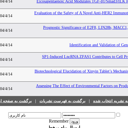
04/4/14
Eicosapentaenoic Acid Modulates TGF-β1/Smad3/ILK Pat
Evaluation of the Safety of A Novel Anti-HER2 Immuno
04/4/14
Prognostic Significance of E2F8, LIN28b, MACC1, 
04/4/14
04/4/14
Identification and Validation of G
SP1-Induced LncRNA ZFAS1 Contributes to Cell Pr
04/4/14
Biotechnological Elucidation of Xinyin Tablet’s Mechani
04/4/14
Assessing The Effect of Environmental Factors on Produ
04/4/14
برگشت به صفحه اول
|
برگشت به فهرست نشریات
|
 نشریه انتخاب شده
Remember
ارسال پیام برخط