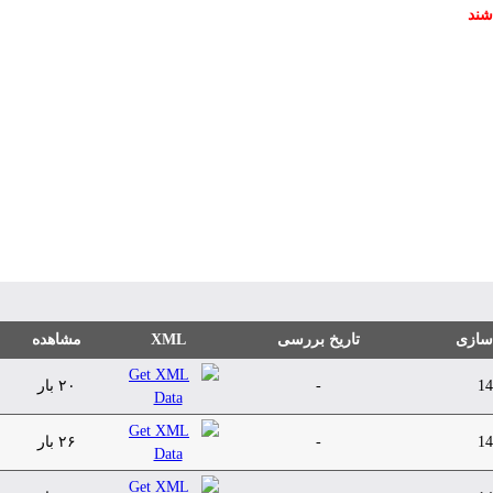
شند
مشاهده
XML
تاریخ بررسی
 سازی
۲۰ بار
-
14
۲۶ بار
-
14