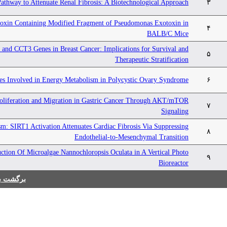
hway to Attenuate Renal Fibrosis: A Biotechnological Approach
۳
toxin Containing Modified Fragment of Pseudomonas Exotoxin in
۴
BALB/C Mice
and CCT3 Genes in Breast Cancer: Implications for Survival and
۵
Therapeutic Stratification
enes Involved in Energy Metabolism in Polycystic Ovary Syndrome
۶
oliferation and Migration in Gastric Cancer Through AKT/mTOR
۷
Signaling
sm: SIRT1 Activation Attenuates Cardiac Fibrosis Via Suppressing
۸
Endothelial-to-Mesenchymal Transition
ction Of Microalgae Nannochloropsis Oculata in A Vertical Photo
۹
Bioreactor
برگشت به