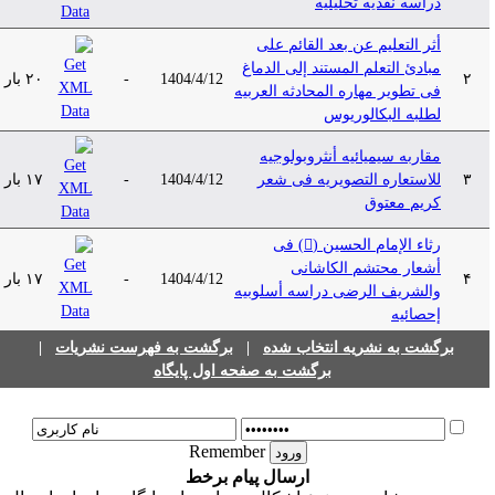
دراسه نقدیه تحلیلیه
أثر التعلیم عن بعد القائم علی
مبادئ التعلم المستند إلی الدماغ
۲
1404/4/12
-
۲۰ بار
فی تطویر مهاره المحادثه العربیه
لطلبه البکالوریوس
مقاربه سیمیائیه أنثروبولوجیه
۳
للاستعاره التصویریه فی شعر
1404/4/12
-
۱۷ بار
کریم معتوق
رثاء الإمام الحسین () فی
أشعار محتشم الکاشانی
۴
1404/4/12
-
۱۷ بار
والشریف الرضی دراسه أسلوبیه
إحصائیه
برگشت به نشریه انتخاب شده
|
برگشت به فهرست نشریات
|
برگشت به صفحه اول پایگاه
Remember
ارسال پیام برخط