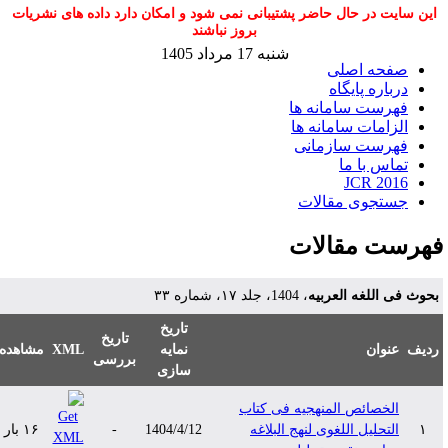
این سایت در حال حاضر پشتیبانی نمی شود و امکان دارد داده های نشریات
بروز نباشند
شنبه 17 مرداد 1405
صفحه اصلی
درباره پایگاه
فهرست سامانه ها
الزامات سامانه ها
فهرست سازمانی
تماس با ما
JCR 2016
جستجوی مقالات
هرست مقالات
حوث فی اللغه العربیه
، 1404، جلد ۱۷، شماره ۳۳
تاریخ
تاریخ
دیف
عنوان
نمایه
XML
مشاهده
بررسی
سازی
الخصائص المنهجیه فی کتاب
۱
التحلیل اللغوی لنهج ‌البلاغه
1404/4/12
-
۱۶ بار