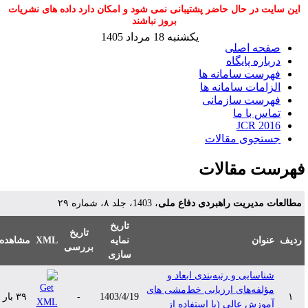
این سایت در حال حاضر پشتیبانی نمی شود و امکان دارد داده های نشریات
بروز نباشند
یکشنبه 18 مرداد 1405
صفحه اصلی
درباره پایگاه
فهرست سامانه ها
الزامات سامانه ها
فهرست سازمانی
تماس با ما
JCR 2016
جستجوی مقالات
هرست مقالات
طالعات مدیریت راهبردی دفاع ملی
، 1403، جلد ۸، شماره ۲۹
تاریخ
تاریخ
دیف
عنوان
نمایه
XML
مشاهده
بررسی
سازی
شناسایی و رتبه‌بندی ابعاد و
مؤلفه‌های ارزیابی خط‌مشی‌ های
۱
1403/4/19
-
۳۹ بار
آموزش عالی (با استفاده از