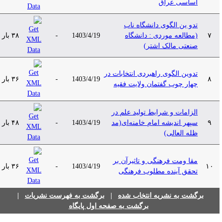
اساسی عراق
تدو ین الگوی دانشگاه ناب
۷
(مطالعه موردی : دانشگاه
1403/4/19
-
۳۸ بار
صنعتی مالک اشتر)
تدوین الگوی راهبردی انتخابات در
۸
1403/4/19
-
۳۶ بار
چهار چوب گفتمان ولایت فقیه
الزامات و شرایط تولید علم در
۹
سپهر اندیشه امام خامنه‌ای(مد
1403/4/19
-
۴۸ بار
ظله‌ العالی)
مقا ومت فرهنگی و تاثیرآن بر
۱۰
1403/4/19
-
۳۶ بار
تحقق آینده مطلوب فرهنگی
برگشت به نشریه انتخاب شده
|
برگشت به فهرست نشریات
|
برگشت به صفحه اول پایگاه