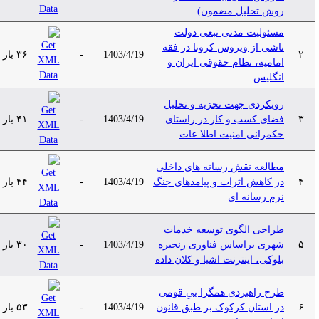
روش تحلیل مضمون)
مسئولیت مدنی تبعی دولت
ناشی از ویروس کرونا در فقه
۲
1403/4/19
-
۳۶ بار
امامیه، نظام حقوقی ایران و
انگلیس
رویکردی جهت تجزیه و تحلیل
۳
فضای کسب و کار در راستای
1403/4/19
-
۴۱ بار
حکمرانی امنیت اطلا عات
مطالعه نقش رسانه‌ های داخلی
۴
در کاهش اثرات و پیامدهای جنگ
1403/4/19
-
۴۴ بار
نرم رسانه ای
طراحی الگوی توسعه خدمات
۵
شهری براساس فناوری زنجیره
1403/4/19
-
۳۰ بار
بلوکی، اینترنت اشیا و کلان‌ داده
طرح راهبردی همگرا ییِ قومی‌
۶
در استان کرکوک بر طبق قانون
1403/4/19
-
۵۳ بار