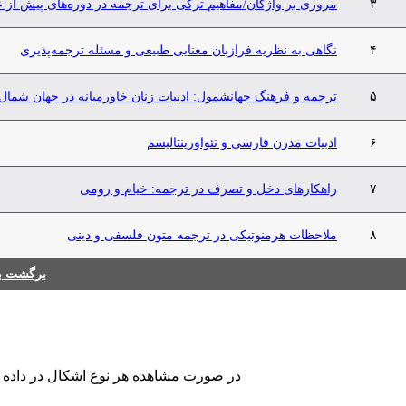
۳
مروری بر واژگان/مفاهیم ترکی برای ترجمه در دوره‌های پیش از عثما
۴
نگاهی به نظریه فرازبان معنایی طبیعی و مسئله ترجمه‌پذیری
۵
ترجمه و فرهنگ جهانشمول: ادبیات زنان خاورمیانه در جهان شمال
۶
ادبیات مدرن فارسی و نئواورینتالیسم
۷
راهکارهای دخل و تصرف در ترجمه: خیام و رومی
۸
ملاحظات هرمنوتیکی در ترجمه متون فلسفی و دینی
برگشت به
در صورت مشاهده هر نوع اشکال در داده های