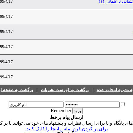
نی تا عثمانی (۱)
99/4/17
99/4/17
99/4/17
99/4/17
99/4/17
99/4/17
 نشریه انتخاب شده
|
برگشت به فهرست نشریات
|
برگشت به صفحه اول
Remember
ارسال پیام برخط
 پایگاه و یا برای ارسال نظرات و پیشنهاد های خود می توانید با پر ک
برای پر کردن فرم تماس اینجا را کلیک کنید.