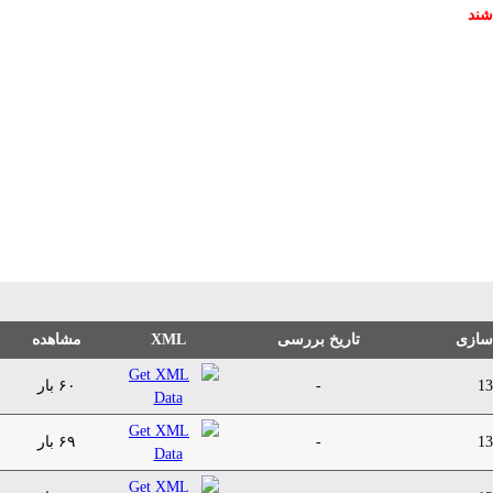
شند
 سازی
تاریخ بررسی
XML
مشاهده
13
-
۶۰ بار
13
-
۶۹ بار