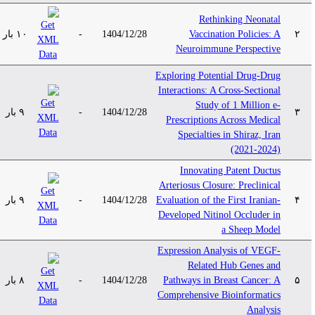
Rethinking Neonatal
۱۰ بار
-
1404/12/28
Vaccination Policies: A
۲
Neuroimmune Perspective
Exploring Potential Drug-Drug
Interactions: A Cross-Sectional
Study of 1 Million e-
۹ بار
-
1404/12/28
۳
Prescriptions Across Medical
Specialties in Shiraz, Iran
(2021-2024)
Innovating Patent Ductus
Arteriosus Closure: Preclinical
۹ بار
-
1404/12/28
Evaluation of the First Iranian-
۴
Developed Nitinol Occluder in
a Sheep Model
Expression Analysis of VEGF-
Related Hub Genes and
۸ بار
-
1404/12/28
Pathways in Breast Cancer: A
۵
Comprehensive Bioinformatics
Analysis