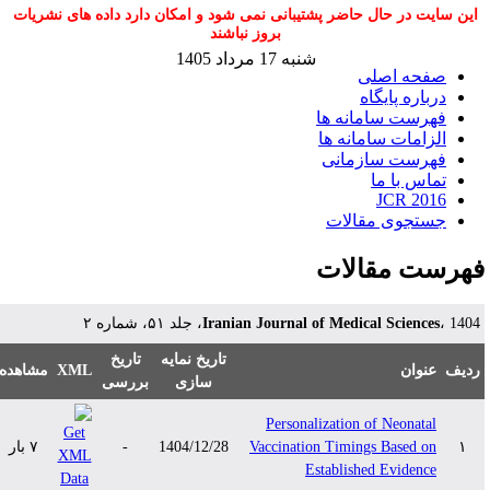
این سایت در حال حاضر پشتیبانی نمی شود و امکان دارد داده های نشریات
بروز نباشند
شنبه 17 مرداد 1405
صفحه اصلی
درباره پایگاه
فهرست سامانه ها
الزامات سامانه ها
فهرست سازمانی
تماس با ما
JCR 2016
جستجوی مقالات
هرست مقالات
Iranian Journal of Medical Sciences
، 1404، لد ۵۱، شماره ۲
تاریخ نمایه
تاریخ
مشاهده
XML
عنوان
دیف
سازی
بررسی
Personalization of Neonatal
۷ بار
-
1404/12/28
Vaccination Timings Based on
۱
Established Evidence