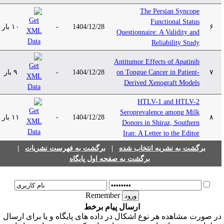
The Persian Syncope
Functional Status
۱۰ بار
-
1404/12/28
۶
Questionnaire: A Validity and
Reliability Study
Antitumor Effects of Apatinib
۹ بار
-
1404/12/28
on Tongue Cancer in Patient-
۷
Derived Xenograft Models
HTLV-1 and HTLV-2
Seroprevalence among Milk
۱۱ بار
-
1404/12/28
۸
Donors in Shiraz, Southern
Iran: A Letter to the Editor
|
برگشت به فهرست نشریات
|
برگشت به نشریه انتخاب شده
برگشت به صفحه اول پایگاه
Remember
ارسال پیام برخط
ر صورت مشاهده هر نوع اشکال در داده های پایگاه و یا برای ارسال