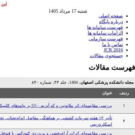
این 
شنبه 17 مرداد 1405
صفحه اصلی
درباره پایگاه
فهرست سامانه ها
الزامات سامانه ها
فهرست سازمانی
تماس با ما
JCR 2016
جستجوی مقالات
فهرست مقالات
مجله دانشکده پزشکی اصفهان
، 1404، جلد ۴۳، شماره ۸۴۰
ردیف
عنوان
۱
بررسی مقایسه‌ای اثر ملاتونین و کو آنزیم Q۱۰ بر پیامدهای کلینیکی متعاقب اعمال جراحی پیوند عروق کرونر
تأثیر ۱۲ هفته تمرینات کششی بر هماهنگی مفاصل اندام‌تحتانی
۲
اسکلروزیس
بررسی مقایسه‌ای اثرات آرام‌بخشی و بی‌دردی کتودکس با فنوفل د