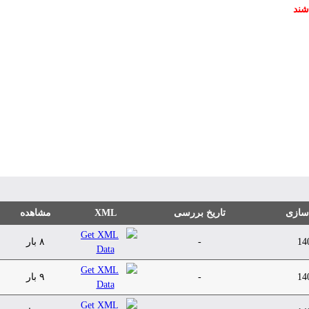
شند
 سازی
تاریخ بررسی
XML
مشاهده
14
-
۸ بار
14
-
۹ بار