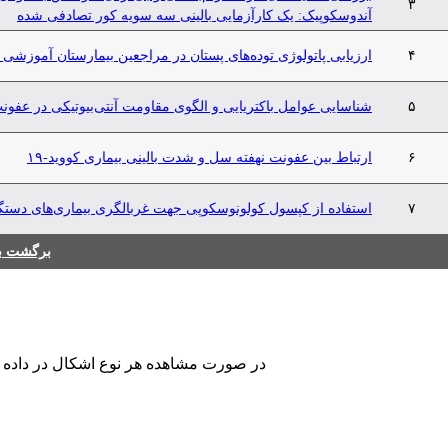
۳
آندوسکوپیک: یک کارآزمایی بالینی سه سویه کور تصادفی شده
۴
ارزیابی پاتولوژی توده‌های پستان در مراجعین بیمارستان آموزشی
۵
شناسایی عوامل باکتریایی و الگوی مقاومت آنتی‌بیوتیکی در عفونت
۶
ارتباط بین عفونت نهفته سل و شدت بالینی بیماری کووید-۱۹
۷
استفاده از کپسول کولونوسکوپی جهت غربالگری بیماری‌های دست
برگشت به
در صورت مشاهده هر نوع اشکال در داده های