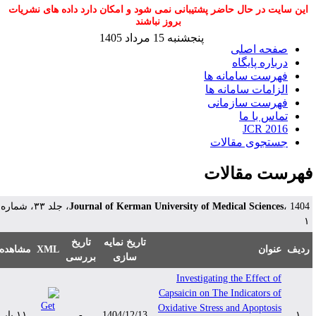
این سایت در حال حاضر پشتیبانی نمی شود و امکان دارد داده های نشریات
بروز نباشند
پنجشنبه 15 مرداد 1405
صفحه اصلی
درباره پایگاه
فهرست سامانه ها
الزامات سامانه ها
فهرست سازمانی
تماس با ما
JCR 2016
جستجوی مقالات
هرست مقالات
Journal of Kerman University of Medical Sciences
، 1404، جلد ۳۳، شماره
تاریخ نمایه
تاریخ
دیف
عنوان
XML
مشاهده
سازی
بررسی
Investigating the Effect of
Capsaicin on The Indicators of
Oxidative Stress and Apoptosis
۱
1404/12/13
-
۱۱ بار