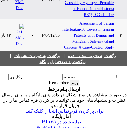
Caused by Hydrogen Peroxide
in Human Neuroblastoma
BE(2)-C Cell Line
Assessment of Serum
Interleukin-38 Levels in Iranian
۲
Patients with Benign and
1404/12/13
-
۱۲ بار
Malignant Salivary Gland
Cancers: A Case-Control Study
برگشت به نشریه انتخاب شده
|
برگشت به فهرست نشریات
|
برگشت به صفحه اول پایگاه
Remember
ارسال پیام برخط
ر صورت مشاهده هر نوع اشکال در داده های پایگاه و یا برای ارسال
نظرات و پیشنهاد های خود می توانید با پر کردن فرم تماس ما را در
جریان قرار دهید.
برای پر کردن فرم تماس اینجا را کلیک کنید.
آمار پایگاه
نمایه شده در ISI
۱۳۵
نمایه شده در PubMed
۱۰۹