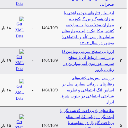
صحرایی
ارتباط رفتارهای خودمراقبتی با
میزان هموگلوبین گلیکوزیله
بیماران مبتلا به دیابت مراجعه
۲
1404/10/9
-
۱۸ بار
کننده به کلینیک دیابت بیمارستان
سلمان فارسی (تأمین اجتماعی)
بوشهر در سال ۱۴۰۴
ارزیابی سطح سرمی ویتامین D
و بررسی ارتباط آن با سطح
۳
1404/10/9
-
۱۹ بار
سرمی هورمون آنتی‌مولرین در
زنان نابارور
بررسی پیش‌بینی‌کننده‌های
رفتارهای درمانی بیماری سل بر
۴
اساس انگ اجتماعی و نظریه
1404/10/9
-
۱۸ بار
شناختی اجتماعی در جنوب شرق
ایران
نظام‌های بازپرداخت گذشته‌نگر یا
آینده‌نگر: ارزیابی کارایی نظام
پرداخت گلوبال در مقایسه با
۵
1404/10/9
-
۱۵ بار