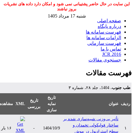
این سایت در حال حاضر پشتیبانی نمی شود و امکان دارد داده های نشریات
بروز نباشند
شنبه 17 مرداد 1405
صفحه اصلی
درباره پایگاه
فهرست سامانه ها
الزامات سامانه ها
فهرست سازمانی
تماس با ما
JCR 2016
جستجوی مقالات
هرست مقالات
ب جنوب
، 1404، جلد ۲۸، شماره ۳
تاریخ
تاریخ
دیف
عنوان
نمایه
XML
مشاهده
بررسی
سازی
تأثیر بی‌وزنی شبیه‌سازی ‌شده بر
ساختار فولیکولی تخمدان و
۱
1404/10/9
-
۱۶ بار
سطح استرادیول در موش