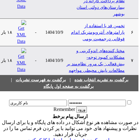
نظام پرداخت کارانه در
بیمارستان‌های دولتی استان
بوشهر
تخمین قد با استفاده از
۶
پارامترهای آنتروپومتریک اندام
1404/10/9
-
۱۸ بار
فوقانی درجمعیت بومی
مختل‌کننده‌های اندوکرینی و
مشکلات کمبود توجه-
۷
1404/10/9
-
۱۸ بار
بیش‌فعالی: یک مرور نظام‌مند بر
مطالعات پایش محیطی مواجهه
برگشت به نشریه انتخاب شده
|
برگشت به فهرست نشریات
|
برگشت به صفحه اول پایگاه
Remember
ارسال پیام برخط
ر صورت مشاهده هر نوع اشکال در داده های پایگاه و یا برای ارسال
نظرات و پیشنهاد های خود می توانید با پر کردن فرم تماس ما را در
جریان قرار دهید.