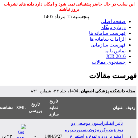
این سایت در حال حاضر پشتیبانی نمی شود و امکان دارد داده های نشریات
بروز نباشند
پنجشنبه 15 مرداد 1405
صفحه اصلی
درباره پایگاه
فهرست سامانه ها
الزامات سامانه ها
فهرست سازمانی
تماس با ما
JCR 2016
جستجوی مقالات
هرست مقالات
جله دانشکده پزشکی اصفهان
، 1404، جلد ۴۳، شماره ۸۳۱
تاریخ
تاریخ
دیف
عنوان
نمایه
XML
مشاهده
بررسی
سازی
تأثیر انفیلتراسیون موضعی دو
دوز هیدروکورتیزون به‌صورت پره
۱
امپتیو بر درد و تهوع و استفراغ
1404/9/27
-
۲۳ بار