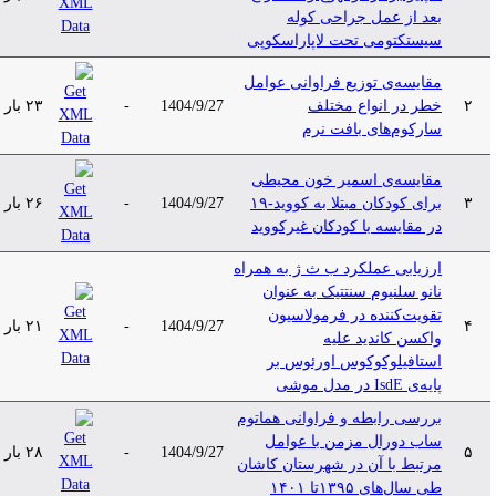
بعد از عمل جراحی کوله
سیستکتومی تحت لاپاراسکوپی
مقایسه‌ی توزیع فراوانی عوامل
۲
خطر در انواع مختلف
1404/9/27
-
۲۳ بار
سارکوم‌های بافت نرم
مقایسه‌ی اسمیر خون محیطی
۳
برای کودکان مبتلا به کووید-۱۹
1404/9/27
-
۲۶ بار
در مقایسه با کودکان غیرکووید
ارزیابی عملکرد ب ث ژ به همراه
نانو سلنیوم سنتتیک به عنوان
تقویت‌کننده در فرمولاسیون
۴
1404/9/27
-
۲۱ بار
واکسن کاندید علیه
استافیلوکوکوس اورئوس بر
پایه‌ی IsdE در مدل موشی
بررسی رابطه و فراوانی هماتوم
ساب دورال مزمن با عوامل
۵
1404/9/27
-
۲۸ بار
مرتبط با آن در شهرستان کاشان
طی سال‌های ۱۳۹۵تا ۱۴۰۱