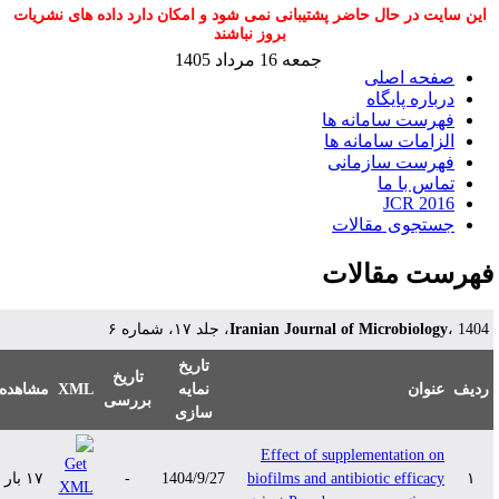
این سایت در حال حاضر پشتیبانی نمی شود و امکان دارد داده های نشریات
بروز نباشند
جمعه 16 مرداد 1405
صفحه اصلی
درباره پایگاه
فهرست سامانه ها
الزامات سامانه ها
فهرست سازمانی
تماس با ما
JCR 2016
جستجوی مقالات
هرست مقالات
Iranian Journal of Microbiology
، 1404، لد ۱۷، شماره ۶
تاریخ
تاریخ
مشاهده
XML
نمایه
عنوان
دیف
بررسی
سازی
Effect of supplementation on
۱۷ بار
-
1404/9/27
biofilms and antibiotic efficacy
۱