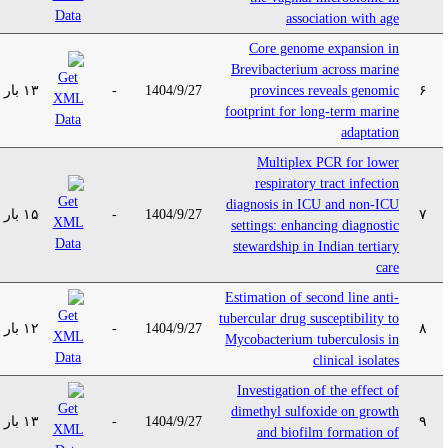
association with age
Core genome expansion in
Brevibacterium across marine
۱۳ بار
-
1404/9/27
provinces reveals genomic
۶
footprint for long-term marine
adaptation
Multiplex PCR for lower
respiratory tract infection
diagnosis in ICU and non-ICU
۱۵ بار
-
1404/9/27
۷
settings: enhancing diagnostic
stewardship in Indian tertiary
care
Estimation of second line anti-
tubercular drug susceptibility to
۱۲ بار
-
1404/9/27
۸
Mycobacterium tuberculosis in
clinical isolates
Investigation of the effect of
dimethyl sulfoxide on growth
۱۳ بار
-
1404/9/27
۹
and biofilm formation of