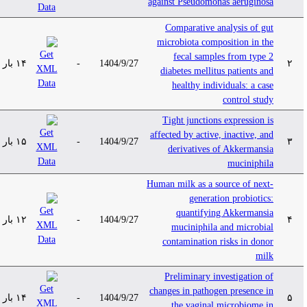
against Pseudomonas aeruginosa
Comparative analysis of gut
microbiota composition in the
fecal samples from type 2
۱۴ بار
-
1404/9/27
۲
diabetes mellitus patients and
healthy individuals: a case
control study
Tight junctions expression is
affected by active, inactive, and
۱۵ بار
-
1404/9/27
۳
derivatives of Akkermansia
muciniphila
Human milk as a source of next-
generation probiotics:
quantifying Akkermansia
۱۲ بار
-
1404/9/27
۴
muciniphila and microbial
contamination risks in donor
milk
Preliminary investigation of
changes in pathogen presence in
۱۴ بار
-
1404/9/27
۵
the vaginal microbiome in