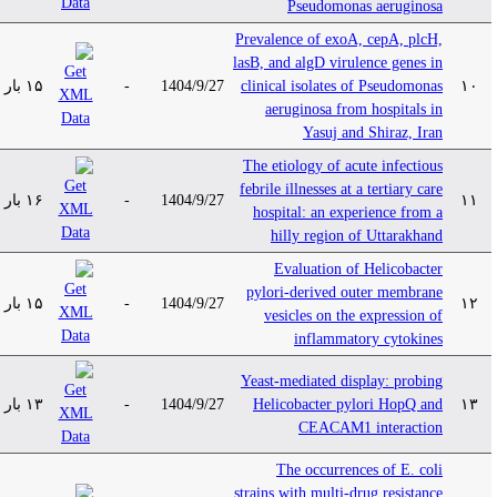
Pseudomonas aeruginosa
Prevalence of exoA, cepA, plcH,
lasB, and algD virulence genes in
۱۵ بار
-
1404/9/27
clinical isolates of Pseudomonas
۱۰
aeruginosa from hospitals in
Yasuj and Shiraz, Iran
The etiology of acute infectious
febrile illnesses at a tertiary care
۱۶ بار
-
1404/9/27
۱۱
hospital: an experience from a
hilly region of Uttarakhand
Evaluation of Helicobacter
pylori-derived outer membrane
۱۵ بار
-
1404/9/27
۱۲
vesicles on the expression of
inflammatory cytokines
Yeast-mediated display: probing
۱۳ بار
-
1404/9/27
Helicobacter pylori HopQ and
۱۳
CEACAM1 interaction
The occurrences of E. coli
strains with multi-drug resistance