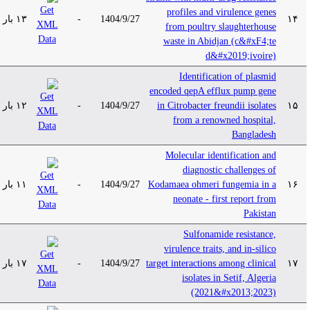
profiles and virulence genes
۱۳ بار
-
1404/9/27
۱۴
from poultry slaughterhouse
waste in Abidjan (c&#xF4;te
d&#x2019;ivoire)
Identification of plasmid
encoded qepA efflux pump gene
۱۲ بار
-
1404/9/27
in Citrobacter freundii isolates
۱۵
from a renowned hospital,
Bangladesh
Molecular identification and
diagnostic challenges of
۱۱ بار
-
1404/9/27
Kodamaea ohmeri fungemia in a
۱۶
neonate - first report from
Pakistan
Sulfonamide resistance,
virulence traits, and in-silico
۱۷ بار
-
1404/9/27
target interactions among clinical
۱۷
isolates in Setif, Algeria
(2021&#x2013;2023)