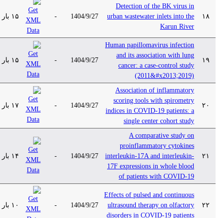
Detection of the BK virus in
۱۵ بار
-
1404/9/27
urban wastewater inlets into the
۱۸
Karun River
Human papillomavirus infection
and its association with lung
۱۵ بار
-
1404/9/27
۱۹
cancer: a case-control study
(2011&#x2013;2019)
Association of inflammatory
scoring tools with spirometry
۱۷ بار
-
1404/9/27
۲۰
indices in COVID-19 patients: a
single center cohort study
A comparative study on
proinflammatory cytokines
۱۴ بار
-
1404/9/27
interleukin-17A and interleukin-
۲۱
17F expressions in whole blood
of patients with COVID-19
Effects of pulsed and continuous
۱۰ بار
-
1404/9/27
ultrasound therapy on olfactory
۲۲
disorders in COVID-19 patients