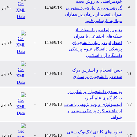
خودمراقبتی به روش بحث
۹
گروهی و روش بازخورد محور بر
1404/9/18
-
۲۰ بار
میزان تبعیت از درمان در بیماران
مبتلا به نارسایی قلبی
تعیین رابطه بین استفاده از
شبکه‌های اجتماعی با میزان
۱۰
اضطراب در میان دانشجویان
1404/9/18
-
۱۶ بار
پزشکی دانشگاه علوم پزشکی
دانشگاه آزاد اسلامی
حس انسجام و استرس درک
۱۱
1404/9/18
-
۱۹ بار
شده در دانشجویان پرستاری
توانمندی دانشجویان پزشکی در
به کارگیری علم آمار،
۱۲
اپیدمیولوژی و وب پژوهی با هدف
1404/9/18
-
۱۸ بار
ارتقاء عملکرد پزشکی مبتنی بر
شواهد
تفاوت‌های کلیدی لاگ‌بوک سنتی
۱۳
1404/9/18
-
۱۷ بار