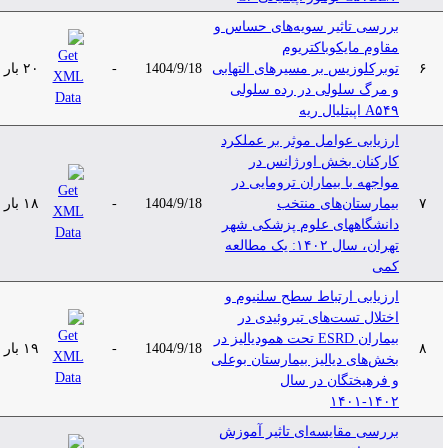
بررسی تاثیر سویه‌های حساس و
مقاوم مایکوباکتریوم
۶
توبرکلوزیس بر مسیرهای التهابی
1404/9/18
-
۲۰ بار
و مرگ سلولی در رده سلولی
A۵۴۹ اپیتلیال ریه
ارزیابی عوامل موثر بر عملکرد
کارکنان بخش اورژانس در
مواجهه با بیماران ترومایی در
۷
بیمارستان‌های منتخب
1404/9/18
-
۱۸ بار
دانشگاههای علوم پزشکی شهر
تهران، سال ۱۴۰۲: یک مطالعه
کمی
ارزیابی ارتباط سطح سلنیوم و
اختلال تست‌های تیروئیدی در
بیماران ESRD تحت همودیالیز در
۸
1404/9/18
-
۱۹ بار
بخش‌های دیالیز بیمارستان بوعلی
و فرهیختگان در سال
۱۴۰۲-۱۴۰۱
بررسی مقایسه‌ای تاثیر آموزش