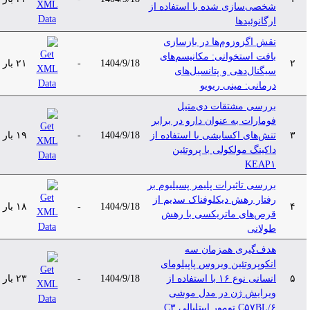
شخصی‌سازی شده با استفاده از
ارگانوئیدها
نقش اگزوزوم‌ها در بازسازی
بافت استخوانی: مکانیسم‌های
۲
1404/9/18
-
۲۱ بار
سیگنال‌دهی و پتانسیل‌های
درمانی: مینی ریویو
بررسی مشتقات دی‌متیل
فومارات به عنوان دارو در برابر
۳
تنش‌های اکسایشی با استفاده از
1404/9/18
-
۱۹ بار
داکینگ مولکولی با پروتئین
KEAP۱
بررسی تاثیرات پلیمر پسیلیوم بر
رفتار رهش دیکلوفناک سدیم از
۴
1404/9/18
-
۱۸ بار
قرص‌های ماتریکسی با رهش
طولانی
هدف‌گیری همزمان سه
انکوپروتئین ویروس پاپیلومای
۵
انسانی نوع ۱۶ با استفاده از
1404/9/18
-
۲۳ بار
ویرایش ژن در مدل موشی
C۵۷BL/۶ تومور اپیتلیالی C۳