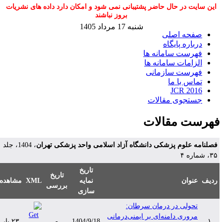
این سایت در حال حاضر پشتیبانی نمی شود و امکان دارد داده های نشریات
بروز نباشند
شنبه 17 مرداد 1405
صفحه اصلی
درباره پایگاه
فهرست سامانه ها
الزامات سامانه ها
فهرست سازمانی
تماس با ما
JCR 2016
جستجوی مقالات
هرست مقالات
صلنامه علوم پزشکی دانشگاه آزاد اسلامی واحد پزشکی تهران
، 1404، جلد
۳، شماره ۴
تاریخ
تاریخ
دیف
عنوان
نمایه
XML
مشاهده
بررسی
سازی
تحولی در درمان سرطان:
مروری دامنه‌ای بر ایمنی‌درمانی
۱
1404/9/18
-
۲۳ بار