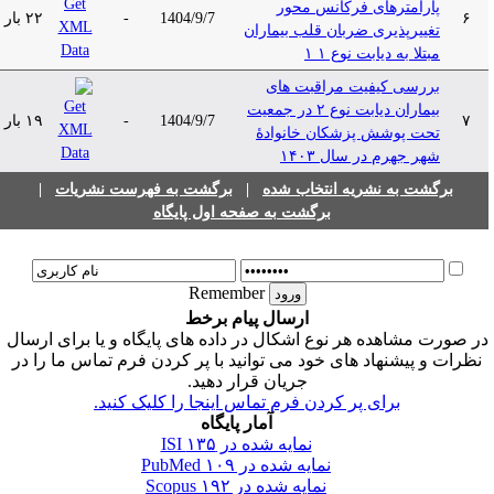
پارامترهای فرکانس ‌محور
۶
1404/9/7
-
۲۲ بار
تغییرپذیری ضربان قلب بیماران
مبتلا به دیابت نوع ۱ ۱
بررسی کیفیت مراقبت‌ های
بیماران دیابت نوع ۲ در جمعیت
۷
1404/9/7
-
۱۹ بار
تحت پوشش پزشکان خانوادۀ
شهر جهرم در سال ۱۴۰۳
برگشت به نشریه انتخاب شده
|
برگشت به فهرست نشریات
|
برگشت به صفحه اول پایگاه
Remember
ارسال پیام برخط
ر صورت مشاهده هر نوع اشکال در داده های پایگاه و یا برای ارسال
نظرات و پیشنهاد های خود می توانید با پر کردن فرم تماس ما را در
جریان قرار دهید.
برای پر کردن فرم تماس اینجا را کلیک کنید.
آمار پایگاه
نمایه شده در ISI
۱۳۵
نمایه شده در PubMed
۱۰۹
نمایه شده در Scopus
۱۹۲