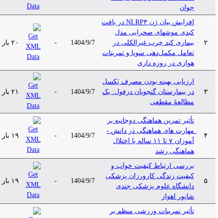
جوان
افزایش بیان ژن NLRP۳ در بافت
کبدی موش­های صحرایی مدل
۲
بیماری کبد چرب غیرالکلی در
1404/9/7
-
۲۰ بار
تعامل مکمل‌دهی سویا و تمرینات
هوازی در روزه­ داری
ارزیابی بهینه‌ بودن مصرف پَکسل
۳
در بیمارستان گنجویان دزفول: یک
1404/9/7
-
۲۱ بار
مطالعۀ مقطعی
تأثیر تمرین هماهنگی دوجانبه بر
مهارت­ های هماهنگی در دانش ­
۴
1404/9/7
-
۱۹ بار
آموزان ۷ تا ۱۱ ساله با اختلال
هماهنگی رشد
بررسی ارتباط کیفیت خواب و
کیفیت زندگی کارورزان پزشکی
۵
1404/9/7
-
۱۹ بار
دانشگاه علوم پزشکی جندی
شاپور اهواز
تأثیر تمرینات ورزشی منظم بر