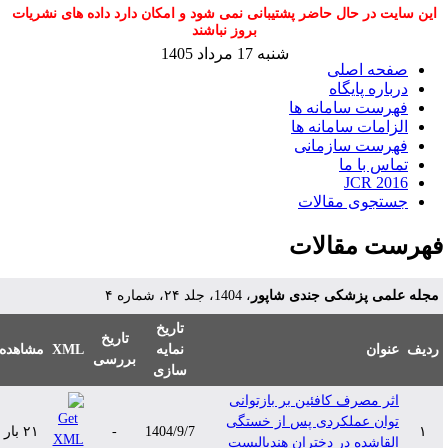
این سایت در حال حاضر پشتیبانی نمی شود و امکان دارد داده های نشریات
بروز نباشند
شنبه 17 مرداد 1405
صفحه اصلی
درباره پایگاه
فهرست سامانه ها
الزامات سامانه ها
فهرست سازمانی
تماس با ما
JCR 2016
جستجوی مقالات
هرست مقالات
جله علمی پزشکی جندی شاپور
، 1404، جلد ۲۴، شماره ۴
تاریخ
تاریخ
دیف
عنوان
نمایه
XML
مشاهده
بررسی
سازی
اثر مصرف کافئین بر بازتوانی
توان عملکردی پس از خستگی
۱
1404/9/7
-
۲۱ بار
القاشده در دختران هندبالیست