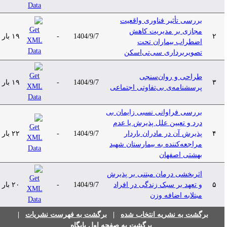
بررسی تأثیر فناوری واقعیت
مجازی بر مدیریت کاهش
۲
1404/9/7
-
۱۹ بار
اضطراب بیماران تحت
تصویربرداری ‌‌سی‌تی‌اسکن
طراحی و روان‌سنجی
۳
1404/9/7
-
۱۹ بار
پرسشنامه‌ی بی‌تفاوتی اجتماعی
بررسی فراوانی نسبی زایمان بی
درد و تعیین علل پذیرش یا عدم
۴
پذیرش آن در مادران باردار
1404/9/7
-
۲۲ بار
مراجعه‌کننده به بیمارستان شهید
بهشتی اصفهان
اثربخشی درمان مبتنی بر پذیرش
۵
و تعهد بر سبک زندگی در افراد
1404/9/7
-
۲۰ بار
مبتلابه اضافه وزن
برگشت به نشریه انتخاب شده
|
برگشت به فهرست نشریات
|
برگشت به صفحه اول پایگاه