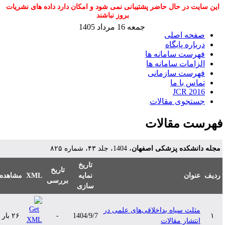
این سایت در حال حاضر پشتیبانی نمی شود و امکان دارد داده های نشریات
بروز نباشند
جمعه 16 مرداد 1405
صفحه اصلی
درباره پایگاه
فهرست سامانه ها
الزامات سامانه ها
فهرست سازمانی
تماس با ما
JCR 2016
جستجوی مقالات
هرست مقالات
جله دانشکده پزشکی اصفهان
، 1404، جلد ۴۳، شماره ۸۲۵
تاریخ
تاریخ
دیف
عنوان
نمایه
XML
مشاهده
بررسی
سازی
مثلث سیاه بداخلاقی‌های علمی در
۱
1404/9/7
-
۲۶ بار
انتشار مقالات