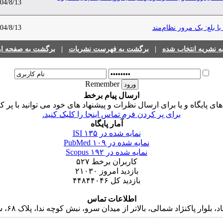
04/8/13
 بلع: یک مرور نظام‌مند
04/8/13
 نشریه انتخاب شده
|
برگشت به فهرست نشریات
|
برگشت به صفحه اول
Remember
ارسال پیام برخط
 پایگاه و یا برای ارسال نظرات و پیشنهاد های خود می توانید با پر ک
برای پر کردن فرم تماس اینجا را کلیک کنید.
آمار پایگاه
نمایه شده در ISI
۱۳۵
نمایه شده در PubMed
۱۰۹
نمایه شده در Scopus
۱۹۲
کاربران برخط
۵۲۷
بازدید امروز
۲۱۰۳۰
بازدید کل
۴۴۸۴۴۰۴۶
اطلاعات تماس
 پاکنژاد شمالی، بالاتر از میدان سرو، نبش کوچه ندا، پلاک ۶۸، ساختمان جاوید، واحد ۱۶