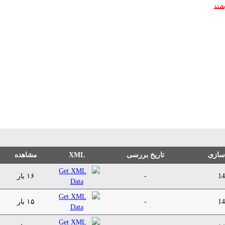
شند
 سازی
تاریخ بررسی
XML
مشاهده
14
-
۱۶ بار
14
-
۱۵ بار