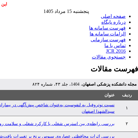
این 
پنجشنبه 15 مرداد 1405
صفحه اصلی
درباره پایگاه
فهرست سامانه ها
الزامات سامانه ها
فهرست سازمانی
تماس با ما
JCR 2016
جستجوی مقالات
فهرست مقالات
مجله دانشکده پزشکی اصفهان
، 1404، جلد ۴۳، شماره ۸۲۴
ردیف
عنوان
نسبت نوتروفیل به لنفوسیت به‌عنوان شاخص پیش‌آگهی در بیماران 
۱
سیدالشهدا اصفهان
۲
بررسی رابطه‌ی بین استرس شغلی با کارکرد شغلی و سلامت روان
بررسی اثرات محافظتی عصاره‌ی سبوس برنج بر تغییرات بافت‌شنا