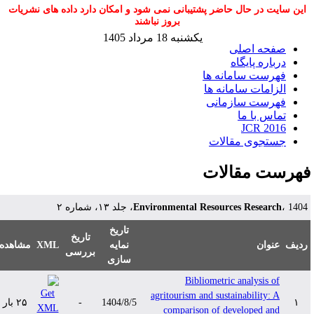
این سایت در حال حاضر پشتیبانی نمی شود و امکان دارد داده های نشریات
بروز نباشند
یکشنبه 18 مرداد 1405
صفحه اصلی
درباره پایگاه
فهرست سامانه ها
الزامات سامانه ها
فهرست سازمانی
تماس با ما
JCR 2016
جستجوی مقالات
هرست مقالات
Environmental Resources Research
، 1404، لد ۱۳، شماره ۲
تاریخ
تاریخ
مشاهده
XML
نمایه
عنوان
دیف
بررسی
سازی
Bibliometric analysis of
agritourism and sustainability: A
۲۵ بار
-
1404/8/5
۱
comparison of developed and