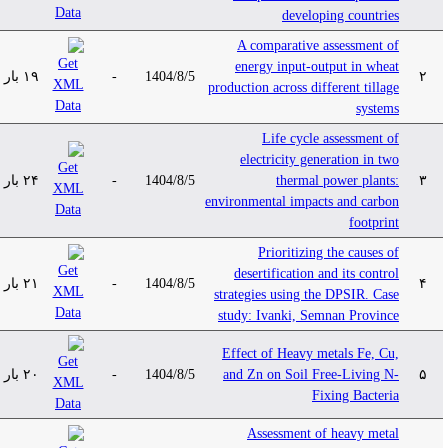
developing countries
A comparative assessment of
energy input-output in wheat
۱۹ بار
-
1404/8/5
۲
production across different tillage
systems
Life cycle assessment of
electricity generation in two
۲۴ بار
-
1404/8/5
thermal power plants:
۳
environmental impacts and carbon
footprint
Prioritizing the causes of
desertification and its control
۲۱ بار
-
1404/8/5
۴
strategies using the DPSIR. Case
study: Ivanki, Semnan Province
Effect of Heavy metals Fe, Cu,
۲۰ بار
-
1404/8/5
and Zn on Soil Free-Living N-
۵
Fixing Bacteria
Assessment of heavy metal