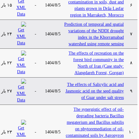
contamination in soils, dust and
۱۵ بار
-
1404/8/5
۶
plants grown in Drâa Lasfar
region in Marrakech, Morocco
Prediction of temporal and spatial
variations of the NDDI drought
۲۴ بار
-
1404/8/5
۷
index in the Khorramabad
watershed using remote sensing
The effects of recreation on the
forest bird community in the
۲۲ بار
-
1404/8/5
۸
North of Iran (Case study:
Alangdareh Forest, Gorgan)
The effects of Salicylic acid and
۲۷ بار
-
1404/8/5
Jasmonic acid on the seed quality
۹
of Guar under salt stress
The synergistic effect of oil-
degrading bacteria Bacillus
megaterium and Bacillus subtilis
on phytoremediation of oil-
۲۳ بار
-
1404/8/5
۱۰
contaminated soils by Agropyron