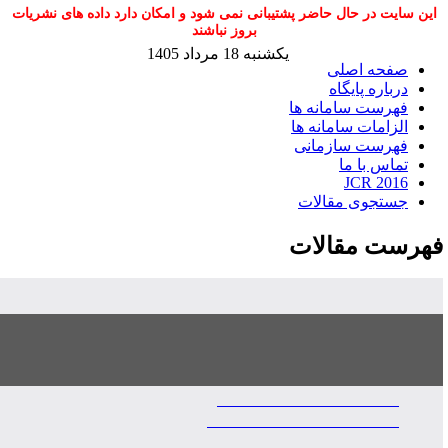
این سایت در حال حاضر پشتیبانی نمی شود و امکان دارد داده های نشریات
بروز نباشند
یکشنبه 18 مرداد 1405
صفحه اصلی
درباره پایگاه
فهرست سامانه ها
الزامات سامانه ها
فهرست سازمانی
تماس با ما
JCR 2016
جستجوی مقالات
هرست مقالات
Iranian Journal of Livestock Science
، 1403، لد ۱، شماره ۱
تاریخ
تاریخ
مشاهده
XML
نمایه
عنوان
دیف
بررسی
سازی
The impact of subjecting Turki-
Qashqai goats to elevated thermo-
humidity index under different